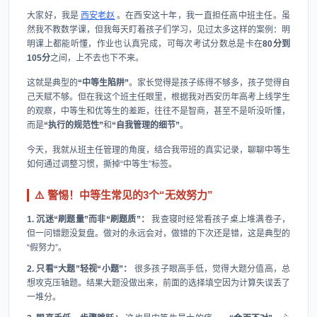
大家好，我是
西安老赵
。在西安这十年，我一直担任高中班主任。虽
然我不教数学课，但我每天盯着孩子们学习，见过太多这样的案例：明
明课上都能听懂，作业也认真完成，可每次考试分数总是卡在
80分到
105分
之间，上不去也下不来。
这就是典型的
“中等生陷阱”
。家长觉得是孩子练得不够多，孩子觉得自
己天赋不够。但在我这个班主任眼里，根据我对西安历年高考上线学生
的观察，中等生和优等生的差距，往往不是智商，甚至不是听没听懂，
而是
“执行的规范性”
和
“自我管理的细节”
。
今天，我就从班主任管理的角度，结合我带班的真实记录，聊聊中等生
如何通过调整习惯，撕掉“中等生”标签。
⚠️ 警惕！中等生常见的3个“无效努力”
1. 沉迷“刷题量”而非“刷题质”：
我查寝时经常看孩子桌上堆满卷子，
但一问错题没复盘。做对的永远会对，做错的下次还是错，这是典型的
“假努力”。
2. 只看“大题”轻视“小题”：
很多孩子眼高手低，觉得大题分值高，总
想攻克压轴题。结果大题没做出来，前面的选择填空因为计算失误丢了
一堆分。