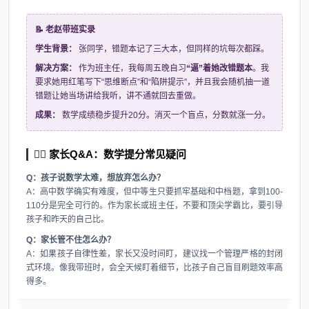
📝 老赵带班实录
学生背景：
张同学，错题本记了三大本，但同样的坑每次都踩。
解决方案：
作为班主任，我每周五晚自习
“逼”着她改错题本
。我
要求她用红笔写下“思维断点”和“陷阱提示”，并且我会随机抽一道
错题让她当场讲给我听，讲不通就回去重做。
成果：
数学成绩稳步提升20分。消灭一个盲点，分数就涨一分。
🙋‍♀️ 家长Q&A：数学提分常见疑问
Q：孩子说数学太难，想放弃怎么办？
A：高中数学确实有难度，但中等生只要抓牢基础和中档题，拿到100-
110分是完全可行的。作为家长或班主任，不要和顶尖学霸比，要引导
孩子和昨天的自己比。
Q：家长管不住怎么办？
A：如果孩子自律性差，家长又没时间盯，建议找一个管理严格的封闭
式环境。像我带班时，会全天候盯着细节，比孩子自己盲目刷题效率高
得多。