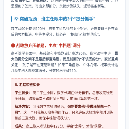
3. 眼高手低，步骤跳跃：
这也是中等生最大的痛——
“会而不对”
。心
里想到了答案，写出来却扣分，关键步骤缺失，逻辑链条断裂。
💡 突破瓶颈：班主任眼中的3个“提分抓手”
数学从90分提到120分，需要学科老师的专业指导，更需要班主任在背
后的强力推进。中等生提分，核心在于“抠细节”和“抓落实”。
❶ 战略放弃压轴题，主攻“中档题”满分
高考数学卷面中，基础题和中档题占比高达80%。我常跟学生讲，
最
大的提分空间不是最后那道难题，而是前面的“不该丢的分”
。
家长重点
关注：
孩子是否在死磕难题？如果三角函数、立体几何、概率统计这
几类中档大题能拿满分，分数轻松突破110。
📝 老赵带班实录
学生背景：
高二学生小陈，数学长期在95分徘徊，总想攻克导数
压轴题，结果每次考试时间不够用，前面计算题错一堆。
解决方案：
我找数学老师沟通后，
强制要求他“停做压轴题一个
月”
。这一个月我每天检查他的作业，只允许练选择填空限时训练
和前三道大题，确保中档题“零失误”。
成果：
高二期末考试数学123分。学会“舍得”，才能“获得”。