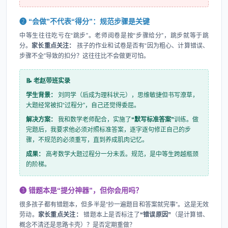
❷ “会做”不代表“得分”：规范步骤是关键
中等生往往吃亏在“跳步”。老师阅卷是按“步骤给分”，跳步就等于跳
分。
家长重点关注：
孩子的作业和试卷是否有“因为粗心、计算错误、
步骤不全”导致的扣分？这往往比不会做更可怕。
📝 老赵带班实录
学生背景：
刘同学（后成为理科状元），思维敏捷但书写潦草，
大题经常被扣“过程分”，自己还觉得委屈。
解决方案：
我和数学老师配合，实施了
“默写标准答案”
训练。做
完题后，我要求他必须对照标准答案，逐字逐句修正自己的步
骤，不规范的必须重写，直到养成肌肉记忆。
成果：
高考数学大题过程分一分未丢。规范，是中等生跨越瓶颈
的阶梯。
❸ 错题本是“提分神器”，但你会用吗？
很多孩子都有错题本，但多半是“抄一遍题目和答案就完事”。这是无效
劳动。
家长重点关注：
错题本上是否标注了
“错误原因”
（是计算错、
概念不清还是思路卡壳）？是否定期重做？