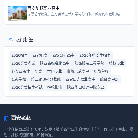
西安华跃职业高中
深厚艺考底蕴、主打美术艺术升学与综合职业教育的特色职高。
热门标签
2026招生
西安职高
西安公办高中
2026年特长生招生
2026分类考试
陕西省标准化高中
陕西服装工程学院
技校专业
转专业条件
职高
本科专业
省级示范高中
职教单招
公办学校
第二轮递补分数线
西安民办职业高中
综合高中班
2026分类招生考试
择校指南
陕西华山技师学院专业
西安老赵
一个在讲台上站了10年，送走了数千名毕业生的“老班主任”。有关孩子学业、规
划、择校问题都可以和我沟通。