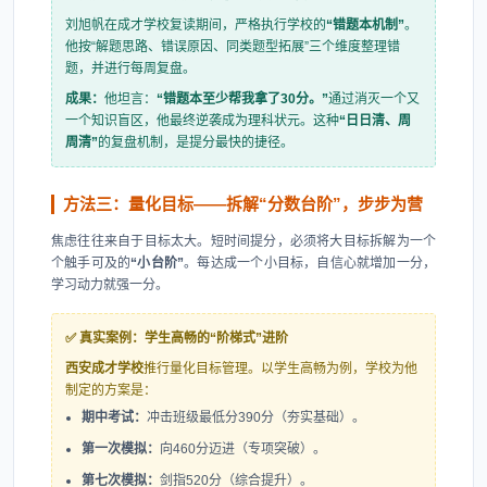
刘旭帆在成才学校复读期间，严格执行学校的
“错题本机制”
。
他按“解题思路、错误原因、同类题型拓展”三个维度整理错
题，并进行每周复盘。
成果：
他坦言：
“错题本至少帮我拿了30分。”
通过消灭一个又
一个知识盲区，他最终逆袭成为理科状元。这种
“日日清、周
周清”
的复盘机制，是提分最快的捷径。
方法三：量化目标——拆解“分数台阶”，步步为营
焦虑往往来自于目标太大。短时间提分，必须将大目标拆解为一个
个触手可及的
“小台阶”
。每达成一个小目标，自信心就增加一分，
学习动力就强一分。
✅ 真实案例：学生高畅的“阶梯式”进阶
西安成才学校
推行量化目标管理。以学生高畅为例，学校为他
制定的方案是：
期中考试：
冲击班级最低分390分（夯实基础）。
第一次模拟：
向460分迈进（专项突破）。
第七次模拟：
剑指520分（综合提升）。