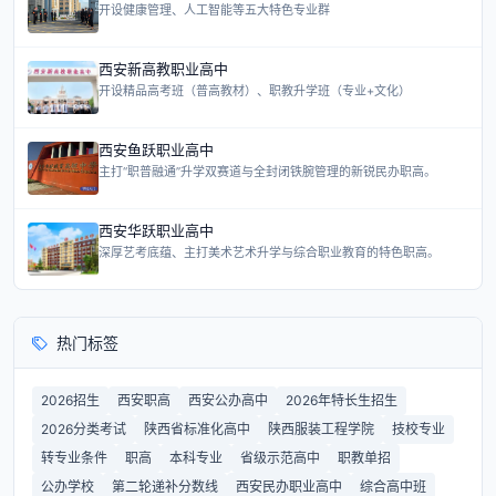
开设健康管理、人工智能等五大特色专业群
西安新高教职业高中
开设精品高考班（普高教材）、职教升学班（专业+文化）
西安鱼跃职业高中
主打“职普融通”升学双赛道与全封闭铁腕管理的新锐民办职高。
西安华跃职业高中
深厚艺考底蕴、主打美术艺术升学与综合职业教育的特色职高。
热门标签
2026招生
西安职高
西安公办高中
2026年特长生招生
2026分类考试
陕西省标准化高中
陕西服装工程学院
技校专业
转专业条件
职高
本科专业
省级示范高中
职教单招
公办学校
第二轮递补分数线
西安民办职业高中
综合高中班