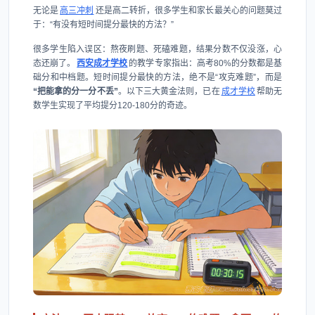
无论是
高三冲刺
还是高二转折，很多学生和家长最关心的问题莫过
于：“有没有短时间提分最快的方法？”
很多学生陷入误区：熬夜刷题、死磕难题，结果分数不仅没涨，心
态还崩了。
西安成才学校
的教学专家指出：高考80%的分数都是基
础分和中档题。短时间提分最快的方法，绝不是“攻克难题”，而是
“把能拿的分一分不丢”
。以下三大黄金法则，已在
成才学校
帮助无
数学生实现了平均提分120-180分的奇迹。