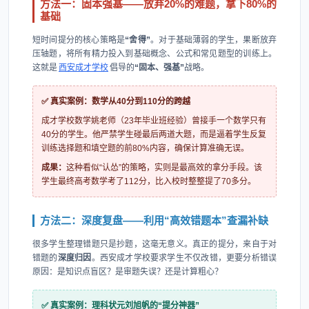
方法一：固本强基——放弃20%的难题，拿下80%的
基础
短时间提分的核心策略是
“舍得”
。对于基础薄弱的学生，果断放弃
压轴题，将所有精力投入到基础概念、公式和常见题型的训练上。
这就是
西安成才学校
倡导的
“固本、强基”
战略。
✅ 真实案例：数学从40分到110分的跨越
成才学校数学姚老师（23年毕业班经验）曾接手一个数学只有
40分的学生。他严禁学生碰最后两道大题，而是逼着学生反复
训练选择题和填空题的前80%内容，确保计算准确无误。
成果：
这种看似“认怂”的策略，实则是最高效的拿分手段。该
学生最终高考数学考了112分，比入校时整整提了70多分。
方法二：深度复盘——利用“高效错题本”查漏补缺
很多学生整理错题只是抄题，这毫无意义。真正的提分，来自于对
错题的
深度归因
。西安成才学校要求学生不仅改错，更要分析错误
原因：是知识点盲区？是审题失误？还是计算粗心？
✅ 真实案例：理科状元刘旭帆的“提分神器”