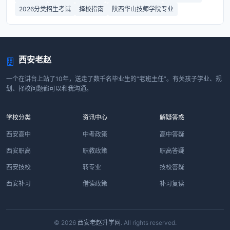
2026分类招生考试
择校指南
陕西华山技师学院专业
西安老赵
一个在讲台上站了10年，送走了数千名毕业生的“老班主任”。有关孩子学业、规
划、择校问题都可以和我沟通。
学校分类
资讯中心
解疑答惑
西安高中
中考政策
高中答疑
西安职高
职教政策
职高答疑
西安技校
转专业
技校答疑
西安补习
借读政策
补习复读
© 2026
西安老赵升学网
. All rights reserved.