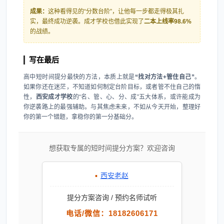
成果：
这种看得见的“分数台阶”，让他每一步都走得极其扎
实，最终成功逆袭。成才学校也借此实现了
二本上线率98.6%
的战绩。
写在最后
高中短时间提分最快的方法，本质上就是
“找对方法+管住自己”
。
如果你还在迷茫，不知道如何制定台阶目标，或者管不住自己的惰
性，
西安成才学校
的“名、管、心、分、成”五大体系，或许能成为
你逆袭路上的最强辅助。与其焦虑未来，不如从今天开始，整理好
你的第一个错题，拿稳你的第一分基础分。
想获取专属的短时间提分方案？欢迎咨询
▪
西安老赵
提分方案咨询 / 预约名师试听
电话/微信：18182606171