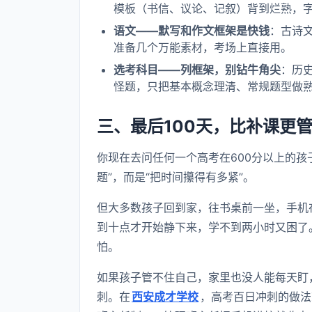
模板（书信、议论、记叙）背到烂熟，
语文——默写和作文框架是快钱
：古诗
准备几个万能素材，考场上直接用。
选考科目——列框架，别钻牛角尖
：历
怪题，只把基本概念理清、常规题型做
三、最后100天，比补课更管
你现在去问任何一个高考在600分以上的孩
题”，而是“把时间攥得有多紧”。
但大多数孩子回到家，往书桌前一坐，手机
到十点才开始静下来，学不到两小时又困了
怕。
如果孩子管不住自己，家里也没人能每天盯
刺。在
西安成才学校
，高考百日冲刺的做法