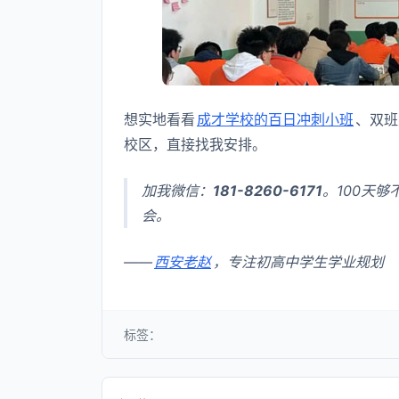
想实地看看
成才学校的百日冲刺小班
、双班
校区，直接找我安排。
加我微信：
181-8260-6171
。100天
会。
——
西安老赵
，专注初高中学生学业规划
标签：