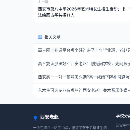
上一篇
西安市第八中学2026年艺术特长生招生启动：书
法绘画古筝共招11人
相关文章
高三网上补课平台哪个好？带了十年毕业班，老赵
高三复读那里好？西安老赵：别先问学校，先问孩
西安高一一对一辅导怎么选?高一成绩下降补习避坑
艺术生可选专业有哪些？西安老赵：美术音乐传媒
学校分
西安老赵
西安高中
一个在讲台上站了10年，送走了数千名毕业生的