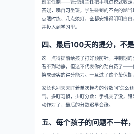
班主任制——管理班主任把手机进校就收走
答疑，晚自习坐班，学生碰到的不会的题当
点限时练、几点熄灯，全都安排得明明白白
并投入到学习里。
四、最后100天的提分，不
这一点得提前给孩子打好预防针。冲刺期的
看不到动静，但这不代表你的劲白费了——
换成硬实的得分能力。一旦过了这个蛰伏期
家长也别天天盯着单次模考的分数问“怎么
气。多盯习惯，少盯分数：手机交了没，错
动作对了，最后的分数迟早会涨。
五、每个孩子的问题不一样