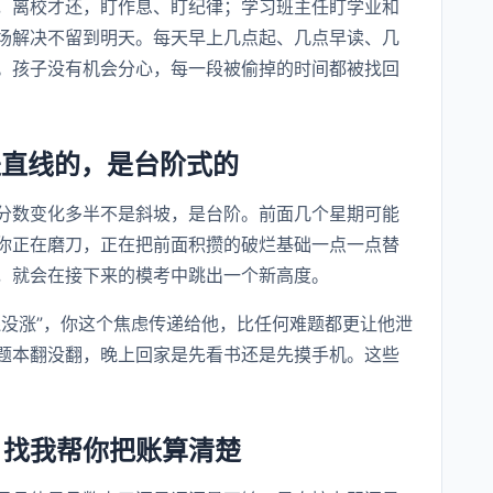
，离校才还，盯作息、盯纪律；学习班主任盯学业和
场解决不留到明天。每天早上几点起、几点早读、几
。孩子没有机会分心，每一段被偷掉的时间都被找回
是直线的，是台阶式的
分数变化多半不是斜坡，是台阶。前面几个星期可能
你正在磨刀，正在把前面积攒的破烂基础一点一点替
，就会在接下来的模考中跳出一个新高度。
还没涨”，你这个焦虑传递给他，比任何难题都更让他泄
题本翻没翻，晚上回家是先看书还是先摸手机。这些
，找我帮你把账算清楚