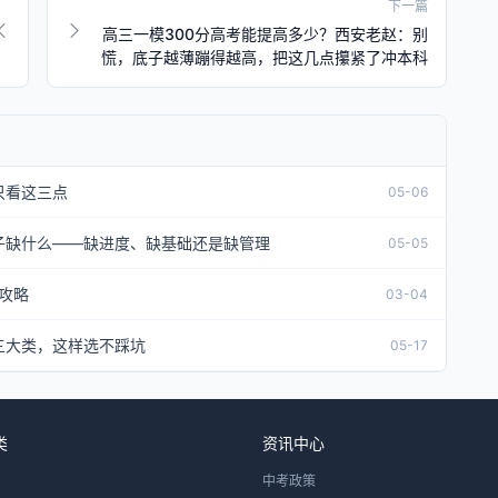
下一篇
高三一模300分高考能提高多少？西安老赵：别
慌，底子越薄蹦得越高，把这几点攥紧了冲本科
只看这三点
05-06
子缺什么——缺进度、缺基础还是缺管理
05-05
攻略
03-04
三大类，这样选不踩坑
05-17
类
资讯中心
中考政策