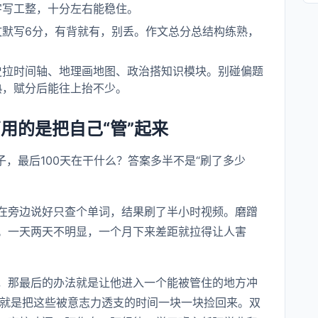
字写工整，十分左右能稳住。
文默写6分，有背就有，别丢。作文总分总结构练熟，
史拉时间轴、地理画地图、政治搭知识模块。别碰偏题
熟，赋分后能往上抬不少。
用的是把自己“管”起来
子，最后100天在干什么？答案多半不是“刷了多少
在旁边说好只查个单词，结果刷了半小时视频。磨蹭
。一天两天不明显，一个月下来差距就拉得让人害
，那最后的办法就是让他进入一个能被管住的地方冲
就是把这些被意志力透支的时间一块一块捡回来。双