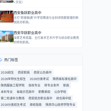
+文化）
西安鱼跃职业高中
主打“职普融通”升学双赛道与全封闭铁腕管理的新
锐民办职高。
西安华跃职业高中
深厚艺考底蕴、主打美术艺术升学与综合职业教育
的特色职高。
热门标签
2026招生
西安职高
西安公办高中
2026年特长生招生
2026分类考试
陕西省标准化高中
陕西服装工程学院
技校专业
转专业条件
职高
本科专业
省级示范高中
职教单招
公办学校
第二轮递补分数线
西安民办职业高中
综合高中班
2026分类招生考试
择校指南
陕西华山技师学院专业