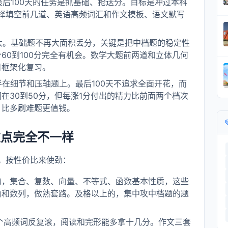
后100天的任务是抓基础、抢送分。目标是冲过本科
选择填空前几道、英语高频词汇和作文模板、语文默写
大。基础题不再大面积丢分，关键是把中档题的稳定性
60到100分完全有机会。数学大题前两道和立体几何
目框架化复习。
在细节和压轴题上。最后100天不追求全面开花，而
在30到50分，但每涨1分付出的精力比前面两个档次
，比多刷难题更值钱。
重点完全不一样
。按性价比来使劲：
的，集合、复数、向量、不等式、函数基本性质，这些
角和数列，做熟套路。及格以上的，集中攻中档题的题
。
0个高频词反复滚，阅读和完形能多拿十几分。作文三套