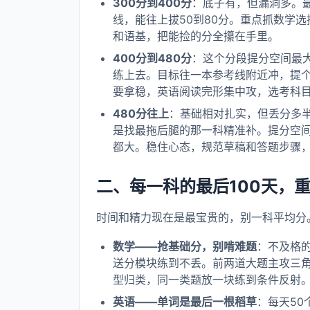
300分到400分
：底子有，但漏洞多。最
线，能往上拔50到80分。重点抓数学
和语基，把能捡的分全攥在手里。
400分到480分
：这个分段提分空间最
练上去。目标往一本参考线附近冲，提个
要拿稳，英语阅读完形集中攻，选考科
480分往上
：基础相对扎实，但丢分多半
是找最拖后腿的那一科精准补。提分空间
都大。稳住心态，规范草稿和答题步骤
二、每一科的最后100天，
时间和精力现在是最宝贵的，别一科平均分
数学——抢基础分，别啃难题
：不及格
送分模块练到不丢。前两道大题主攻三
型归类，同一类题放一块练到条件反射
英语——单词是最后一根稻草
：每天5