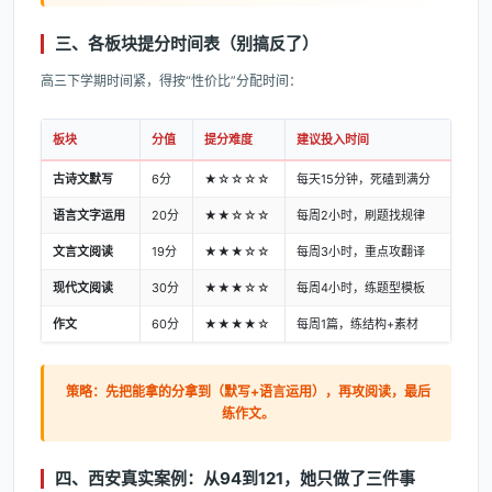
三、各板块提分时间表（别搞反了）
高三下学期时间紧，得按“性价比”分配时间：
板块
分值
提分难度
建议投入时间
古诗文默写
6分
★☆☆☆☆
每天15分钟，死磕到满分
语言文字运用
20分
★★☆☆☆
每周2小时，刷题找规律
文言文阅读
19分
★★★☆☆
每周3小时，重点攻翻译
现代文阅读
30分
★★★☆☆
每周4小时，练题型模板
作文
60分
★★★★☆
每周1篇，练结构+素材
策略：先把能拿的分拿到（默写+语言运用），再攻阅读，最后
练作文。
四、西安真实案例：从94到121，她只做了三件事