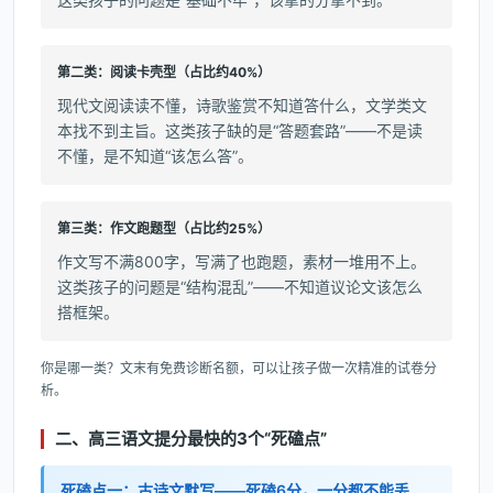
第二类：阅读卡壳型（占比约40%）
现代文阅读读不懂，诗歌鉴赏不知道答什么，文学类文
本找不到主旨。这类孩子缺的是“答题套路”——不是读
不懂，是不知道“该怎么答”。
第三类：作文跑题型（占比约25%）
作文写不满800字，写满了也跑题，素材一堆用不上。
这类孩子的问题是“结构混乱”——不知道议论文该怎么
搭框架。
你是哪一类？文末有免费诊断名额，可以让孩子做一次精准的试卷分
析。
二、高三语文提分最快的3个“死磕点”
死磕点一：古诗文默写——死磕6分，一分都不能丢