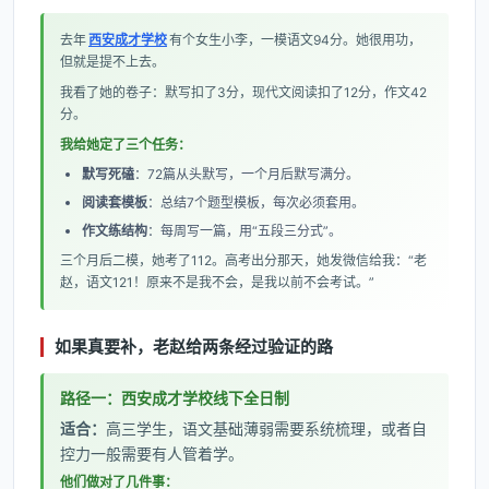
去年
西安成才学校
有个女生小李，一模语文94分。她很用功，
但就是提不上去。
我看了她的卷子：默写扣了3分，现代文阅读扣了12分，作文42
分。
我给她定了三个任务：
默写死磕
：72篇从头默写，一个月后默写满分。
阅读套模板
：总结7个题型模板，每次必须套用。
作文练结构
：每周写一篇，用“五段三分式”。
三个月后二模，她考了112。高考出分那天，她发微信给我：“老
赵，语文121！原来不是我不会，是我以前不会考试。”
如果真要补，老赵给两条经过验证的路
路径一：西安成才学校线下全日制
适合：
高三学生，语文基础薄弱需要系统梳理，或者自
控力一般需要有人管着学。
他们做对了几件事：