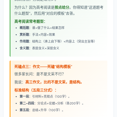
为什么？因为高考阅读是
按点给分
。你得知道“这道题考
什么题型”，然后用“对应的模板”去答。
高考阅读常考题型：
概括题
：谁+做了什么+结果怎样
赏析题
：手法+内容+效果
作用题
：结构上（承上启下等）+内容上（突出主旨等）
含义题
：表层含义+深层含义
死磕点三：作文——死磕“结构模板”
很多家长问：是不是文采不行？
我说：
高三作文，比的不是文采，是结构。
标准结构（五段三分式）：
第一段
：引材料+亮观点（100字）。
第二~四段
：分论点+论据+分析（各200字）。
第五段
：总结+升华（100字）。