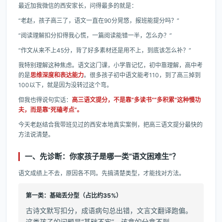
最近加我微信的西安家长，问得最多的就是：
“老赵，孩子高三了，语文一直在90分晃悠，报班能提分吗？”
“阅读理解扣分扣得我心慌，一篇阅读能错一半，怎么办？”
“作文从来不上45分，背了好多素材还是用不上，到底该怎么补？”
我特别理解这种焦虑。语文这门课，小学靠记忆，初中靠理解，高中考
的是
思维深度和表达能力
。很多孩子初中语文能考110，到了高三掉到
100以下，就是因为没转过这个弯。
但我也得说句实话：
高三语文提分，不是靠“多读书”“多积累”这种慢功
夫，而是靠“死磕考点”。
今天老赵结合我带班见过的西安本地真实案例，把高三语文提分最快的
方法说清楚。
一、先诊断：你家孩子是哪一类“语文困难生”？
语文成绩上不去，原因各不同。先搞清楚类型，才能找对方法。
第一类：基础丢分型（占比约35%）
古诗文默写扣分，成语病句总出错，文言文翻译跑偏。
这类孩子的问题是“基础不牢”，该拿的分拿不到。