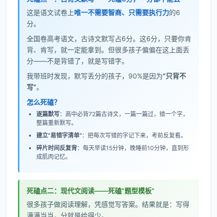
这是语文试卷上
唯一不需要智商、只需要执行力
的6
分。
全国卷高考语文，古诗文默写占6分。这6分，只要你肯
背、肯写，就一定能拿到。但很多孩子偏偏在这上面丢
分——不是背错了，就是写错字。
我带班时发现，默写丢分的孩子，90%是因为
“只背不
写”
。
怎么死磕？
逐篇默写
：高中必背72篇古诗文，一篇一篇过，错一个字，
整篇重新默写。
建立“易错字清单”
：把每次写错的字记下来，考前反复看。
碎片时间反复背
：每天早读15分钟，晚睡前10分钟，直到形
成肌肉记忆。
死磕点二：现代文阅读——死磕“题型模板”
很多孩子做阅读理解，凭感觉写答案。结果就是：写得
满满当当，分就是给得少。