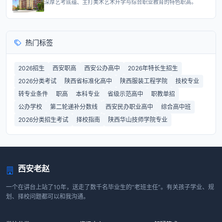
深厚艺考底蕴、主打美术艺术升学与综合职业教育的特色职高。
热门标签
2026招生
西安职高
西安公办高中
2026年特长生招生
2026分类考试
陕西省标准化高中
陕西服装工程学院
技校专业
转专业条件
职高
本科专业
省级示范高中
职教单招
公办学校
第二轮递补分数线
西安民办职业高中
综合高中班
2026分类招生考试
择校指南
陕西华山技师学院专业
西安老赵
一个在讲台上站了10年，送走了数千名毕业生的“老班主任”。有关孩子学业、规
划、择校问题都可以和我沟通。