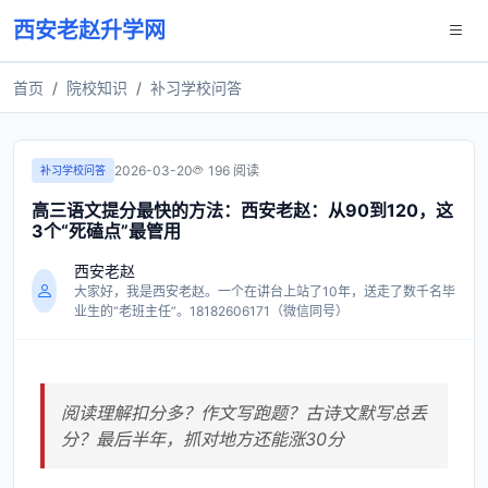
西安老赵升学网
首页
院校知识
补习学校问答
2026-03-20
196 阅读
补习学校问答
高三语文提分最快的方法：西安老赵：从90到120，这
3个“死磕点”最管用
西安老赵
大家好，我是西安老赵。一个在讲台上站了10年，送走了数千名毕
业生的“老班主任”。18182606171（微信同号）
阅读理解扣分多？作文写跑题？古诗文默写总丢
分？最后半年，抓对地方还能涨30分