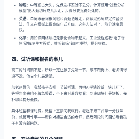
物理
：中等题占大头，先保选择实验不丢分。计算题用“过程分析
模型”把大题切碎成几步走，步骤分要抠得死死的。
英语
：单词跟着词根词缀和真题语境走，阅读完形练熟定位替换
法，作文在模板上做高级句式升级。这科方法对了，涨分速度最
快。
化学
：用知识网络法把元素化合物串起来，工业流程题教“电子守
恒”破解陌生方程式，推断题练“题眼”模型，提分很稳。
四、试听课和报名的事儿
高三的时间赔不起，所以一定让孩子先听一节，跟不跟得上、老师讲得
透不透，他自个儿最清楚。
加老赵微信，我帮孩子安排一节试听课，再把AI学情诊断一块儿开了。
等报告出来咱不着急报课，坐下来对着数据看：到底哪块儿是短板、先
补哪科提分最快。
具体班型和课时费，微信上直接问我就行。老赵不跟平台拿一分钱差
价，就管两件事——帮你对接最合适的老师，然后隔段时间回访看看孩
子有没有新问题。