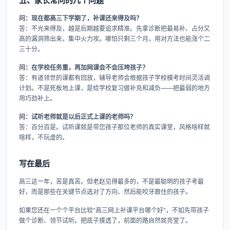
五、家长常问的几个问题
问：现在都高三下学期了，补课还来得及吗？
答：不光来得及，越是后期越要追求精准。先拿诊断把最易补、占分又
高的漏洞筛出来，集中火力攻。哪怕只剩三个月，用对方法也能涨个二
三十分。
问：在学校任务重，再加网课会不会压垮孩子？
答：有道领世的课都有回放，辅导老师会根据孩子学校模考时间灵活调
计划。不是死板地上课，是给学校复习做补充和减负——把最弱的地方
用巧劲补上。
问：试听老师就是以后正式上课的老师吗？
答：百分百是。试听课就是带您孩子那位老师的真实课堂，风格啥样就
啥样，不玩虚的。
写在最后
高三这一年，苦是真苦。但老赵见得最多的，不是最聪明的孩子考最
好，而是那些在关键节点选对了方向、然后能咬牙跟住的孩子。
如果您还在一个个平台比较“高三网上补课平台哪个好”，不如先带孩子
做个诊断、领节试听。把底子摸透了，前面的路自然就亮堂了。