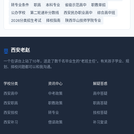
转专业条件
职高
本科专业
省级示范高中
职教单招
公办学校
第二轮递补分数线
西安民办职业高中
综合高中班
2026分类招生考试
择校指南
陕西华山技师学院专业
西安老赵
一个在讲台上站了10年，送走了数千名毕业生的“老班主任”。有关孩子学业、规
划、择校问题都可以和我沟通。
学校分类
资讯中心
解疑答惑
西安高中
中考政策
高中答疑
西安职高
职教政策
职高答疑
西安技校
转专业
技校答疑
西安补习
借读政策
补习复读