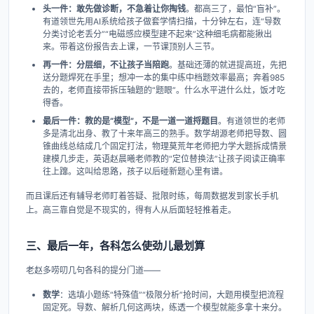
头一件：敢先做诊断，不急着让你掏钱
。都高三了，最怕“盲补”。
有道领世先用AI系统给孩子做套学情扫描，十分钟左右，连“导数
分类讨论老丢分”“电磁感应模型建不起来”这种细毛病都能揪出
来。带着这份报告去上课，一节课顶别人三节。
再一件：分层细，不让孩子当陪跑
。基础还薄的就进提高班，先把
送分题焊死在手里；想冲一本的集中练中档题效率最高；奔着985
去的，老师直接带拆压轴题的“题眼”。什么水平进什么灶，饭才吃
得香。
最后一件：教的是“模型”，不是一道一道捋题目
。有道领世的老师
多是清北出身、教了十来年高三的熟手。数学胡源老师把导数、圆
锥曲线总结成几个固定打法，物理莫荒年老师把力学大题拆成情景
建模几步走，英语赵晨曦老师教的“定位替换法”让孩子阅读正确率
往上蹿。这叫给思路，孩子以后碰新题心里有谱。
而且课后还有辅导老师盯着答疑、批限时练，每周数据发到家长手机
上。高三靠自觉是不现实的，得有人从后面轻轻推着走。
三、最后一年，各科怎么使劲儿最划算
老赵多唠叨几句各科的提分门道——
数学
：选填小题练“特殊值”“极限分析”抢时间，大题用模型把流程
固定死。导数、解析几何这两块，练透一个模型就能多拿十来分。