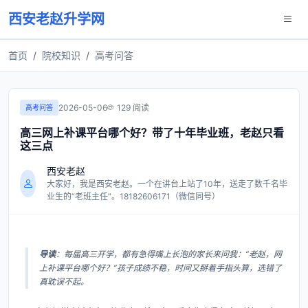
西安老赵升学网
首页
院校知识
高考问答
2026-05-06
129 阅读
高考问答
高三网上补课平台哪个好？带了十年毕业班，老赵只看
这三点
西安老赵
大家好，我是西安老赵。一个在讲台上站了10年，送走了数千名毕
业生的“老班主任”。18182606171（微信同号）
导读
：每届高三开学，都有急得嘴上长泡的家长来问我：“老赵，网
上补课平台哪个好？”孩子成绩不稳，时间又掰着手指头算，选错了
真耽误不起。