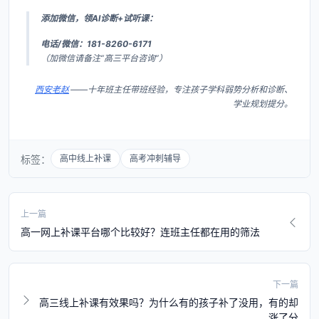
添加微信，领AI诊断+试听课：
电话/微信：181-8260-6171
（加微信请备注“高三平台咨询”）
西安老赵
——十年班主任带班经验，专注孩子学科弱势分析和诊断、
学业规划提分。
标签：
高中线上补课
高考冲刺辅导
上一篇
高一网上补课平台哪个比较好？连班主任都在用的筛法
下一篇
高三线上补课有效果吗？为什么有的孩子补了没用，有的却
涨了分