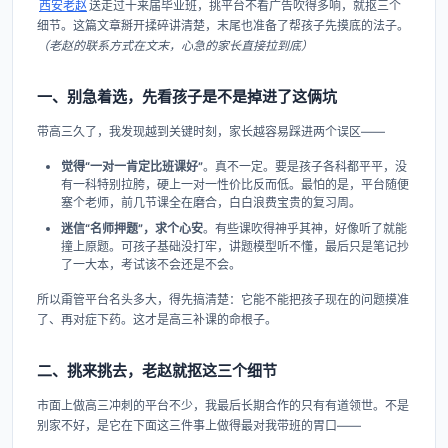
西安老赵
送走过十来届毕业班，挑平台不看广告吹得多响，就抠三个
细节。这篇文章掰开揉碎讲清楚，末尾也准备了帮孩子先摸底的法子。
（老赵的联系方式在文末，心急的家长直接拉到底）
一、别急着选，先看孩子是不是掉进了这俩坑
带高三久了，我发现越到关键时刻，家长越容易踩进两个误区——
觉得“一对一肯定比班课好”
。真不一定。要是孩子各科都平平，没
有一科特别拉胯，硬上一对一性价比反而低。最怕的是，平台随便
塞个老师，前几节课全在磨合，白白浪费宝贵的复习周。
迷信“名师押题”，求个心安
。有些课吹得神乎其神，好像听了就能
撞上原题。可孩子基础没打牢，讲题模型听不懂，最后只是笔记抄
了一大本，考试该不会还是不会。
所以甭管平台名头多大，得先搞清楚：它能不能把孩子现在的问题摸准
了、再对症下药。这才是高三补课的命根子。
二、挑来挑去，老赵就抠这三个细节
市面上做高三冲刺的平台不少，我最后长期合作的只有有道领世。不是
别家不好，是它在下面这三件事上做得最对我带班的胃口——