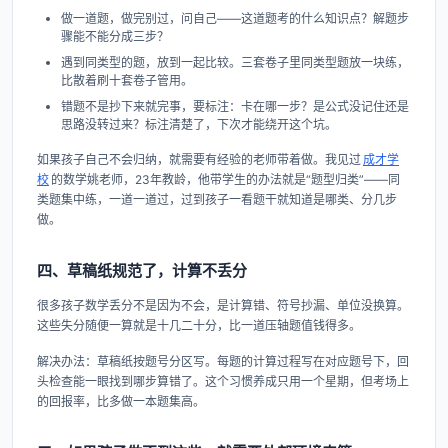
做一道题，做完别过，问自己——这道题考的什么知识点？解题步
骤能不能分成三步？
遇到同类型的题，放到一起比较。三套卷子里同类型题放一块练，
比散着刷十套卷子管用。
错题不是抄下来就完事，要标注：卡在哪一步？是公式没记住还是
思路没转过来？标注清楚了，下次才能绕开这个坑。
如果孩子自己不会归纳，就需要有经验的老师带着做。我见过
成才学
校
的数学姚老师，23年教龄，他带学生的办法就是“题型归类”——同
类题集中练，一道一道过，过到孩子一看题干就知道是哪类、分几步
做。
四、草稿纸规范了，计算不丢分
很多孩子数学丢分不是因为不会，是计算错、符号抄漏、单位没换算。
这些失分随便一算就是十几二十分，比一道压轴题值钱得多。
解决办法：草稿纸按题号分区写。每题的计算过程写在对应题号下，回
头检查能一眼找到哪步算错了。这个习惯养成只用一个星期，但考场上
的回报率，比多做一本题集高。