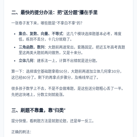
二、最快的提分办法：把“送分题”攥在手里
一张卷子发下来，哪些题是“不拿白不拿”的？
集合、复数、向量、不等式
：这几个模块选择题基本必考，难度
低，练到不丢分，十几分就稳了。
三角函数、数列
：大题前两道常出，套路固定。把近五年高考真题
里这两类大题前两问做熟，又是十来分。
立体几何
：建系法一上，计算不出错就是送分题。
算一下：选择填空基础题拿稳50分，大题前两道加立体几何拿30分，
这已经80分了。剩下的再拿点步骤分，及格线早过了。
很多孩子数学上不去，不是不会做难题，是这些送分题粗心丢了一半。
先把这块堵上，分数立刻就能涨。
三、刷题不靠量，靠“归类”
提分快慢，看刷题方法是就题论题，还是举一反三。
正确的刷法：