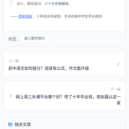
对人、管住自己，三个月足够翻身。
——
西安老赵
，十年班主任经验，专注初高中学生学业规划
标签：
高三数学提分
上一篇
初中语文如何提分？阅读有公式，作文能升级
下一篇
网上高三补课平台哪个好？带了十年毕业班，老赵最认这一
家
相关文章