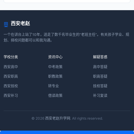
西安老赵
一个在讲台上站了10年，送走了数千名毕业生的“老班主任”。有关孩子学业、规
划、择校问题都可以和我沟通。
学校分类
资讯中心
解疑答惑
西安高中
中考政策
高中答疑
西安职高
职教政策
职高答疑
西安技校
转专业
技校答疑
西安补习
借读政策
补习复读
© 2026
西安老赵升学网
. All rights reserved.