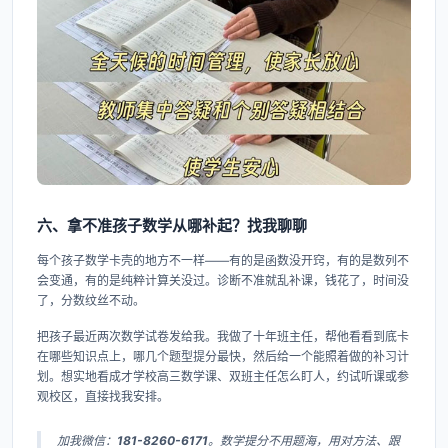
六、拿不准孩子数学从哪补起？找我聊聊
每个孩子数学卡壳的地方不一样——有的是函数没开窍，有的是数列不
会变通，有的是纯粹计算关没过。诊断不准就乱补课，钱花了，时间没
了，分数纹丝不动。
把孩子最近两次数学试卷发给我。我做了十年班主任，帮他看看到底卡
在哪些知识点上，哪几个题型提分最快，然后给一个能照着做的补习计
划。想实地看成才学校高三数学课、双班主任怎么盯人，约试听课或参
观校区，直接找我安排。
加我微信：
181-8260-6171
。数学提分不用题海，用对方法、跟