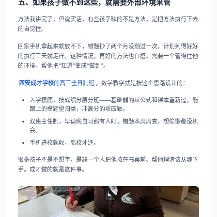
五、如果孩子做不到这些，就需要外部环境来管
方法我讲完了，但说实话，有些孩子缺的不是方法，是把方法执行下去
的自觉性。
回家手机拿起来就放不下，错题抄了两个月没翻过一次，计划列得好好
的执行三天就走样。这种情况，再好的方法也白搭。需要一个管得住他
的环境，帮他把“知道”变成“做到”。
西安成才学校
的高三全日制班
，数学教学就是按这个思路设计的：
入学摸底，按成绩分层分班——基础弱的从公式和课本重新过，能
跟上的搞题型归类，冲高分的攻压轴。
双班主任制，早读晚自习都有人盯，错题本周周查，想偷懒都没机
会。
手机进校就收，离校才还。
很多孩子不是不想学，是缺一个人把他按在书桌前、帮他理清该从哪下
手。成才做的就是这件事。