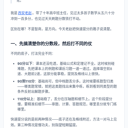
化。
我是
西安老赵
。带了十年高中班主任，见过太多孩子数学从五六十分
冲到一百多分，也见过天天刷题分数铁打不动。
区别在哪？不是智商，是方向。今天老赵把快速提分的路子说清楚。
一、先搞清楚你的分数段，然后打不同的仗
不同的底子，打法完全不同：
90分以下
：课本还没吃透，基础公式和定理记不全。这时候别碰
难题，先把课本上的例题和课后习题一道一道过。选择填空前8
道、大题前2道，这部分能拿稳，提到及格线以上很快。
90到110分
：基础尚可，但中档题丢分多。这时候要练题型归类
——哪类题常错，就把这类题找出来集中练，练到看到同类型的题
条件反射出解题步骤。
110分以上
：基础稳了，丢分在压轴题和细节上。这个阶段提分
慢，要精准扣细节——审题、计算、答题规范，哪里丢分就专门练
哪里。
快速提分说的是前两种情况——底子还在及格线附近，方法一对马上见
效。第三种情况是慢功夫，别指望短期猛提。