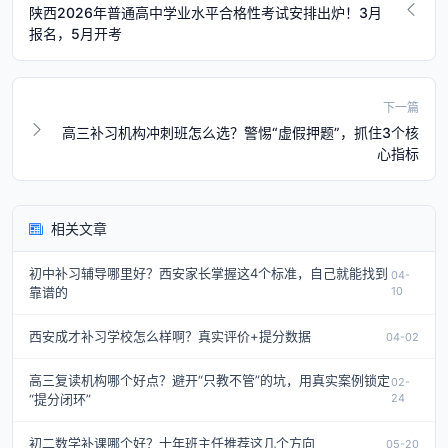
陕西2026年普通高中学业水平合格性考试安排出炉！3月
报名，5月开考
下一篇
高三补习机构冲刺班怎么选？警惕“虚假押题”，抓住3个核
心指标
相关文章
初中补习辅导哪里好？西安家长掌握这4个标准，自己就能找到
04-
靠谱的
10
西安成才补习学校怎么样啊？真实评价+提分数据
04-02
高三复读机构哪个好点？避开“只教不管”的坑，用真实案例锁定
02-
“提分闭环”
24
初二数学补课哪个好？十年班主任推荐这几个方向
05-20