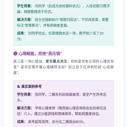
学生背景：
刘同学（后成为该校理科状元），入校初期习惯浮
躁，错题整理流于形式。
解决方案：
班主任强制执行“错题归因法”，不仅改答案，更要
标注“思维断点”，并每周抽查复盘。
成果：
刘同学坦言，仅靠错题本这一项，数学就少丢了30
分。
❸ 心理赋能，拒绝“高压锅”
高三是一场心理战。
家长重点关注：
机构是否有正规的心理咨询
室？是否定期开展心理辅导活动？别让孩子在冲刺阶段“心态崩
盘”。
📝 真实案例参考
学生背景：
张同学，二模失利后极度崩溃，甚至产生弃考念
头。
解决方案：
学校心理老师（陕西省心理咨询协会会员单位派
驻）介入，通过沙盘游戏和情绪疏导，帮助其重建自信。
成果：
高考超常发挥，总分比二模高出80分。