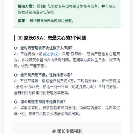
解决方案：
规划团队协助其完成强基计划校考准备，并利用大
数据系统精准定位院校。
成果：
最终被某985高校顺利录取。
🙋‍♀️ 家长Q&A：您最关心的3个问题
Q：全封闭管理会不会让孩子太压抑？
A：正规机构（如
成才学校
）采用“双师制”，既有严管也有心理疏
导。学校每天会留出自由活动时间，定期举办集体生日会、减压活
动，做到“严而不死”。
Q：全日制费用不低，性价比怎么看？
A：不妨算笔账：假设全日制费用X万，平均提分80+，相当于每提
1分成本约XX元；相比一对一补课（动辄几百/小时）且时间分散，
全日制的时间集约化管理效率更高。
Q：怎么知道老师是不是真名师？
A：实地考察时，要求查看教师资质证、询问是否全职、是否带过
毕业班。靠谱的机构会大方展示师资档案。
🎁
家长专属福利