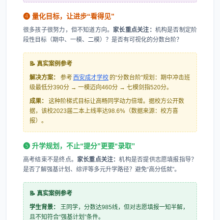
❹ 量化目标，让进步“看得见”
很多孩子很努力，但不知道方向。
家长重点关注：
机构是否制定阶
段性目标（期中、一模、二模）？是否有可视化的分数台阶？
📝 真实案例参考
解决方案：
参考
西安成才学校
的“分数台阶”规划：期中冲击班
级最低分390分 → 一模迈向460分 → 七模剑指520分。
成果：
这种阶梯式目标让高畅同学动力倍增。据校方公开数
据，该校2023届二本上线率达98.6%（数据来源：校方喜
报）。
❺ 升学规划，不止“提分”更要“录取”
高考结束不是终点。
家长重点关注：
机构是否提供志愿填报指导？
是否了解强基计划、综评等多元升学路径？避免“高分低就”。
📝 真实案例参考
学生背景：
王同学，分数达985线，但对志愿填报一知半解，
且不知符合“强基计划”条件。