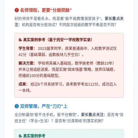
❶ 名师领衔，更要“分层把脉”
好的师资不是看名头，而是看“能不能教懂我家孩子”。
家长重点关
注：
机构是否有分层测试？不同层次班级的教学节奏是否不同？
📝 真实案例参考（基于西安***学校教学实录）
学生背景：
2023届李同学，原某普通高中，入校数学测试仅
42分（基础薄弱，函数板块几乎空白）。
解决方案：
学校将其编入基础班，数学姚老师（教龄23年）
并未让他追赶进度，而是实施“固本强基”策略，放弃压轴题，
死磕前100分的基础题型。
成果：
经过6个月系统学习，高考数学考出112分，成功迈入
一本线。
❷ 双师管理，严在“刀刃”上
全日制最怕“管不住手机，管不住懒觉”。
家长重点关注：
是否有“双
班主任”（学业+生活）？是否有“日清周结”的落实机制？
📝 真实案例参考