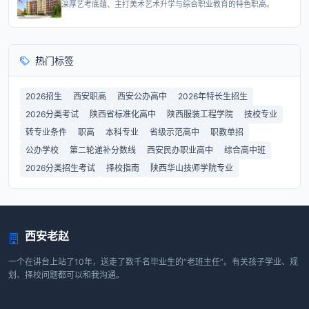
深厚艺考底蕴、主打美术艺术升学与综合职业教育的特色职高。
热门标签
2026招生
西安职高
西安公办高中
2026年特长生招生
2026分类考试
陕西省标准化高中
陕西服装工程学院
技校专业
转专业条件
职高
本科专业
省级示范高中
职教单招
公办学校
第二轮递补分数线
西安民办职业高中
综合高中班
2026分类招生考试
择校指南
陕西华山技师学院专业
西安老赵
一个在讲台上站了10年，送走了数千名毕业生的“老班主任”。有关孩子学业、规
划、择校问题都可以和我沟通。