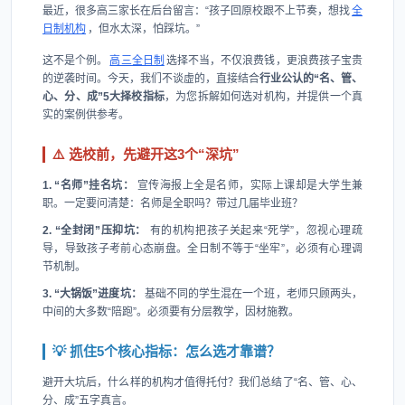
最近，很多高三家长在后台留言：“孩子回原校跟不上节奏，想找
全
日制机构
，但水太深，怕踩坑。”
这不是个例。
高三全日制
选择不当，不仅浪费钱，更浪费孩子宝贵
的逆袭时间。今天，我们不谈虚的，直接结合
行业公认的“名、管、
心、分、成”5大择校指标
，为您拆解如何选对机构，并提供一个真
实的案例供参考。
⚠️ 选校前，先避开这3个“深坑”
1. “名师”挂名坑：
宣传海报上全是名师，实际上课却是大学生兼
职。一定要问清楚：名师是全职吗？带过几届毕业班？
2. “全封闭”压抑坑：
有的机构把孩子关起来“死学”，忽视心理疏
导，导致孩子考前心态崩盘。全日制不等于“坐牢”，必须有心理调
节机制。
3. “大锅饭”进度坑：
基础不同的学生混在一个班，老师只顾两头，
中间的大多数“陪跑”。必须要有分层教学，因材施教。
💡 抓住5个核心指标：怎么选才靠谱？
避开大坑后，什么样的机构才值得托付？我们总结了“名、管、心、
分、成”五字真言。