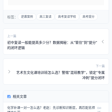
标签：
逆袭案例
高三复读
高考复读学校
高考提分
上一篇
初中复读一般能提高多少分？数据揭秘：从“管住”到“提分”
的闭环逻辑
下一篇
艺术生文化课培训班怎么选？警惕“混班教学”，锁定“专属
冲刺”提分闭环
相关文章
化学补课一对一怎么选？老赵：先诊断知识断层，再匹配名师
04-