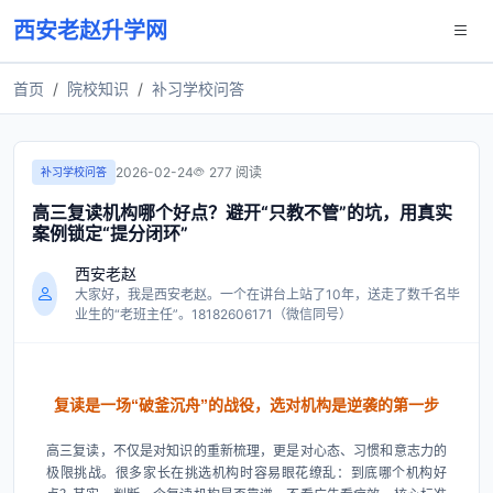
西安老赵升学网
首页
院校知识
补习学校问答
2026-02-24
277 阅读
补习学校问答
高三复读机构哪个好点？避开“只教不管”的坑，用真实
案例锁定“提分闭环”
西安老赵
大家好，我是西安老赵。一个在讲台上站了10年，送走了数千名毕
业生的“老班主任”。18182606171（微信同号）
复读是一场“破釜沉舟”的战役，选对机构是逆袭的第一步
高三复读，不仅是对知识的重新梳理，更是对心态、习惯和意志力的
极限挑战。很多家长在挑选机构时容易眼花缭乱：到底哪个机构好