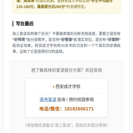
清、周周清”
的落实机制，是西安成才学校实现
“学生平均提分
120-180分，最高提分达280分”
的关键所在。
写在最后
高三复读机构哪个好点？不要被表面的光鲜亮丽迷惑，要看它是否有
“好师资”
能分层教学，是否有
“好管理”
能落实到位，是否有
“好案例”
能验证效果。西安成才学校用30多年的沉淀和一个个真实的逆袭故
事，证明了它是值得托付的选择。
想了解具体的复读提分方案？欢迎咨询
▪
西安成才学校
高考复读
咨询 / 预约校园参观
电话/微信：18182606171
（添加微信请备注“高三复读”，获取历年提分榜单）