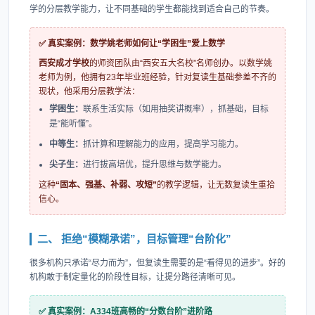
学的分层教学能力，让不同基础的学生都能找到适合自己的节奏。
✅ 真实案例：数学姚老师如何让“学困生”爱上数学
西安成才学校
的师资团队由“西安五大名校”名师创办。以数学姚
老师为例，他拥有23年毕业班经验，针对复读生基础参差不齐的
现状，他采用分层教学法：
学困生：
联系生活实际（如用抽奖讲概率），抓基础，目标
是“能听懂”。
中等生：
抓计算和理解能力的应用，提高学习能力。
尖子生：
进行拔高培优，提升思维与数学能力。
这种
“固本、强基、补弱、攻短”
的教学逻辑，让无数复读生重拾
信心。
二、 拒绝“模糊承诺”，目标管理“台阶化”
很多机构只承诺“尽力而为”，但复读生需要的是“看得见的进步”。好的
机构敢于制定量化的阶段性目标，让提分路径清晰可见。
✅ 真实案例：A334班高畅的“分数台阶”进阶路