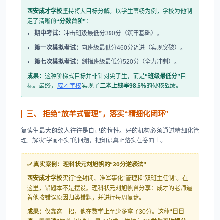
西安成才学校
坚持将大目标分解。以学生高畅为例，学校为他制
定了清晰的
“分数台阶”
：
期中考试：
冲击班级最低分390分（筑牢基础）。
第一次模拟考试：
向班级最低分460分迈进（实现突破）。
第七次模拟考试：
剑指班级最低分520分（全力冲刺）。
成果：
这种阶梯式目标并非针对尖子生，而是
“班级最低分”
目
标。最终，
成才学校
实现了
二本上线率98.6%
的硬核战绩。
三、 拒绝“放羊式管理”，落实“精细化闭环”
复读生最大的敌人往往是自己的惰性。好的机构必须通过精细化管
理，解决“学而不实”的问题，把知识真正落实在卷面上。
✅ 真实案例：理科状元刘旭帆的“30分逆袭法”
西安成才学校
实行“全封闭、准军事化”管理和“双班主任制”。在
这里，错题本不是摆设。理科状元刘旭帆曾分享：成才的老师逼
着他按错误原因归类错题，并进行每周复盘。
成果：
仅靠这一招，他在数学上至少多拿了30分。这种
“日日