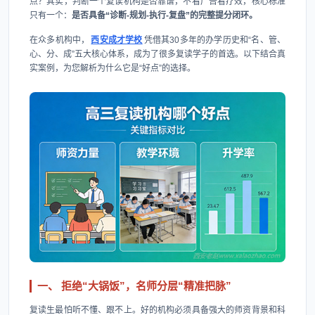
点？其实，判断一个复读机构是否靠谱，不看广告看疗效，核心标准
只有一个：
是否具备“诊断-规划-执行-复盘”的完整提分闭环。
在众多机构中，
西安成才学校
凭借其30多年的办学历史和“名、管、
心、分、成”五大核心体系，成为了很多复读学子的首选。以下结合真
实案例，为您解析为什么它是“好点”的选择。
一、 拒绝“大锅饭”，名师分层“精准把脉”
复读生最怕听不懂、跟不上。好的机构必须具备强大的师资背景和科