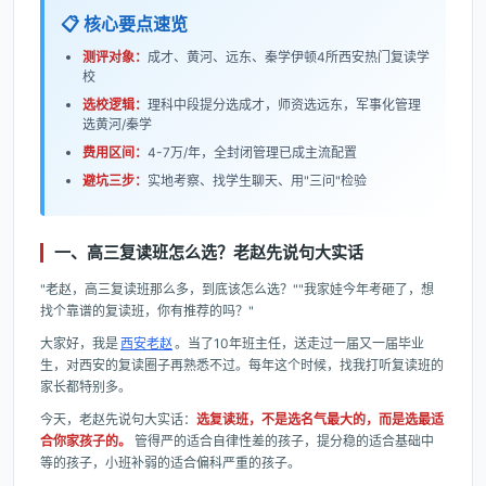
📋 核心要点速览
测评对象：
成才、黄河、远东、秦学伊顿4所西安热门复读学
校
选校逻辑：
理科中段提分选成才，师资选远东，军事化管理
选黄河/秦学
费用区间：
4-7万/年，全封闭管理已成主流配置
避坑三步：
实地考察、找学生聊天、用"三问"检验
一、高三复读班怎么选？老赵先说句大实话
"老赵，高三复读班那么多，到底该怎么选？""我家娃今年考砸了，想
找个靠谱的复读班，你有推荐的吗？"
大家好，我是
西安老赵
。当了10年班主任，送走过一届又一届毕业
生，对西安的复读圈子再熟悉不过。每年这个时候，找我打听复读班的
家长都特别多。
今天，老赵先说句大实话：
选复读班，不是选名气最大的，而是选最适
合你家孩子的。
管得严的适合自律性差的孩子，提分稳的适合基础中
等的孩子，小班补弱的适合偏科严重的孩子。