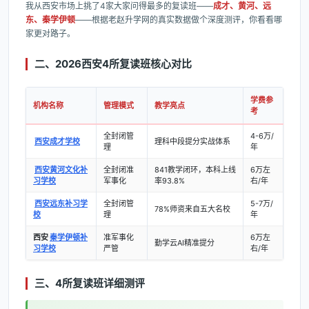
我从西安市场上挑了4家大家问得最多的复读班——
成才、黄河、远
东、秦学伊顿
——根据老赵升学网的真实数据做个深度测评，你看看哪
家更对路子。
二、2026西安4所复读班核心对比
学费参
机构名称
管理模式
教学亮点
考
全封闭管
4-6万/
西安成才学校
理科中段提分实战体系
理
年
西安黄河文化补
全封闭准
841教学闭环，本科上线
6万左
习学校
军事化
率93.8%
右/年
西安远东补习学
全封闭管
5-7万/
78%师资来自五大名校
校
理
年
西安
秦学伊顿补
准军事化
6万左
勤学云AI精准提分
习学校
严管
右/年
三、4所复读班详细测评