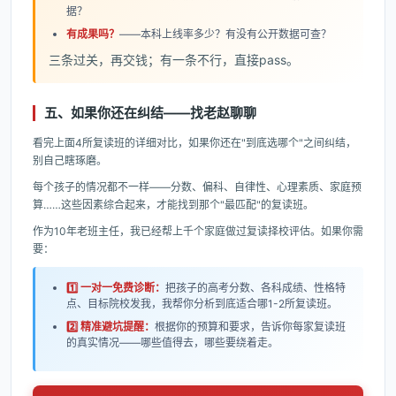
据？
有成果吗？
——本科上线率多少？有没有公开数据可查？
三条过关，再交钱；有一条不行，直接pass。
五、如果你还在纠结——找老赵聊聊
看完上面4所复读班的详细对比，如果你还在"到底选哪个"之间纠结，
别自己瞎琢磨。
每个孩子的情况都不一样——分数、偏科、自律性、心理素质、家庭预
算……这些因素综合起来，才能找到那个"最匹配"的复读班。
作为10年老班主任，我已经帮上千个家庭做过复读择校评估。如果你需
要：
1️⃣ 一对一免费诊断：
把孩子的高考分数、各科成绩、性格特
点、目标院校发我，我帮你分析到底适合哪1-2所复读班。
2️⃣ 精准避坑提醒：
根据你的预算和要求，告诉你每家复读班
的真实情况——哪些值得去，哪些要绕着走。