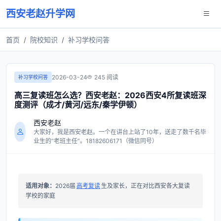
西安老赵升学网
首页
院校知识
补习学校问答
2026-03-24
245 阅读
补习学校问答
高三复读班怎么选？西安老赵：2026西安4所复读班深
度测评（成才/黄河/远东/秦学伊顿）
西安老赵
大家好，我是西安老赵。一个在讲台上站了10年，送走了数千名毕
业生的“老班主任”。18182606171（微信同号）
适用对象：
2026届
高考复读
生及家长，正在对比西安各大复读
学校的家庭