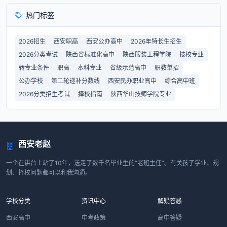
热门标签
2026招生
西安职高
西安公办高中
2026年特长生招生
2026分类考试
陕西省标准化高中
陕西服装工程学院
技校专业
转专业条件
职高
本科专业
省级示范高中
职教单招
公办学校
第二轮递补分数线
西安民办职业高中
综合高中班
2026分类招生考试
择校指南
陕西华山技师学院专业
西安老赵
一个在讲台上站了10年，送走了数千名毕业生的“老班主任”。有关孩子学业、规
划、择校问题都可以和我沟通。
学校分类
资讯中心
解疑答惑
西安高中
中考政策
高中答疑