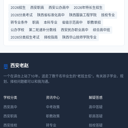
2026招生
西安职高
西安公办高中
2026年特长生招生
2026分类考试
陕西省标准化高中
陕西服装工程学院
技校专业
转专业条件
职高
本科专业
省级示范高中
职教单招
公办学校
第二轮递补分数线
西安民办职业高中
综合高中班
2026分类招生考试
择校指南
陕西华山技师学院专业
西安老赵
一个在讲台上站了10年，送走了数千名毕业生的“老班主任”。有关孩子学业、规
划、择校问题都可以和我沟通。
学校分类
资讯中心
解疑答惑
西安高中
中考政策
高中答疑
西安职高
职教政策
职高答疑
西安技校
转专业
技校答疑