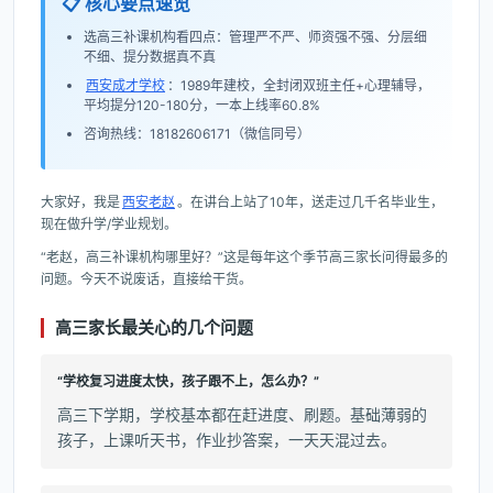
📋 核心要点速览
选高三补课机构看四点：管理严不严、师资强不强、分层细
不细、提分数据真不真
西安成才学校
：1989年建校，全封闭双班主任+心理辅导，
平均提分120-180分，一本上线率60.8%
咨询热线：18182606171（微信同号）
大家好，我是
西安老赵
。在讲台上站了10年，送走过几千名毕业生，
现在做升学/学业规划。
“老赵，高三补课机构哪里好？”这是每年这个季节高三家长问得最多的
问题。今天不说废话，直接给干货。
高三家长最关心的几个问题
“学校复习进度太快，孩子跟不上，怎么办？”
高三下学期，学校基本都在赶进度、刷题。基础薄弱的
孩子，上课听天书，作业抄答案，一天天混过去。