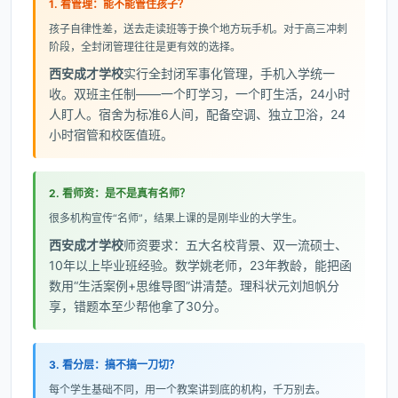
1. 看管理：能不能管住孩子？
孩子自律性差，送去走读班等于换个地方玩手机。对于高三冲刺
阶段，全封闭管理往往是更有效的选择。
西安成才学校
实行全封闭军事化管理，手机入学统一
收。双班主任制——一个盯学习，一个盯生活，24小时
人盯人。宿舍为标准6人间，配备空调、独立卫浴，24
小时宿管和校医值班。
2. 看师资：是不是真有名师？
很多机构宣传“名师”，结果上课的是刚毕业的大学生。
西安成才学校
师资要求：五大名校背景、双一流硕士、
10年以上毕业班经验。数学姚老师，23年教龄，能把函
数用“生活案例+思维导图”讲清楚。理科状元刘旭帆分
享，错题本至少帮他拿了30分。
3. 看分层：搞不搞一刀切？
每个学生基础不同，用一个教案讲到底的机构，千万别去。