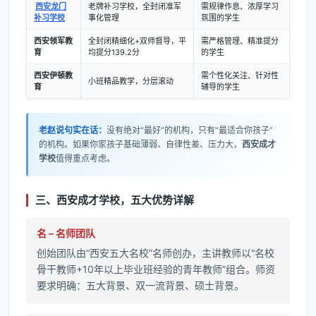
西安龙门
老牌补习学校，全封闭准军
需规律作息、浓厚学习
补习学校
事化管理
氛围的学生
西安领军教
全封闭精细化+双师督导，平
需严格管理、精准提分
育
均提分139.2分
的学生
西安伊顿教
需个性化关注、针对性
小班精品教学，分层滚动
育
辅导的学生
老赵说句实在话：
没有绝对“最好”的机构，只有“最适合你孩子”
的机构。如果你家孩子基础薄弱、自律性差、压力大，
西安成才
学校
值得重点考虑。
三、西安成才学校，五大优势详解
名 – 名师团队
创始团队由“西安五大名校”名师创办，主讲教师以“名校
骨干教师+10年以上毕业班经验的青年教师”组合。师资
要求明确：五大背景、双一流背景、硕士背景。