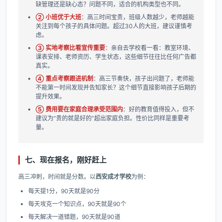
缺管理还是缺心态？问题不同，适合的机构类型也不同。
② 小班优于大班
：高三时间宝贵，班级人数越少，老师越能
关注到每个孩子的具体问题。超过30人的大班，建议谨慎考
虑。
③ 实地考察比看宣传重要
：亲自去学校看一看：教室环境、
课表安排、老师资历、学生状态，这些细节往往比任何广告都
真实。
④ 重点考察跟进机制
：高三节奏快，孩子出问题了，老师能
不能第一时间发现并告知家长？这个细节直接影响孩子后期的
提升效果。
⑤ 费用要在家庭合理承受范围内
：好的教育值得投入，但不
建议为“贵的就是好的”超出家庭负担。性价比同样是重要考
量。
七、现在报名，刚好赶上
高三冲刺，时间就是分数。以
西安成才学校
为例：
每天提1分，90天就是90分
每天攻克一个知识点，90天就是90个
每天解决一道错题，90天就是90道