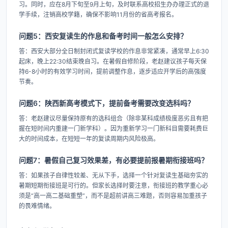
习。同时，应在8月下旬至9月上旬，及时联系高校招生办办理正式的退
学手续，注销高校学籍，确保不影响11月份的省高考报名。
问题5：西安复读生的作息和备考时间一般怎么安排？
答：西安大部分全日制封闭式复读学校的作息非常紧凑，通常早上6:30
起床，晚上22:30结束晚自习。在暑假自修阶段，老赵建议孩子每天保
持6-8小时的有效学习时间，提前调整作息，逐步适应开学后的高强度
节奏。
问题6：陕西新高考模式下，提前备考需要改变选科吗？
答：老赵建议尽量保持原有的选科组合（除非某科成绩极度恶劣且有把
握在短时间内重建一门新学科）。因为重新学习一门新科目需要耗费巨
大的时间成本，在短短一年的复读周期内风险极高。
问题7：暑假自己复习效果差，有必要提前报暑期衔接班吗？
答：如果孩子自律性较差、无从下手，选择一个针对复读生基础夯实的
暑期短期衔接班是可行的。但家长选择时要注意，衔接班的教学重心必
须是“高一高二基础重塑”，而不是超前讲高三难题，否则容易加重孩子
的畏难情绪。