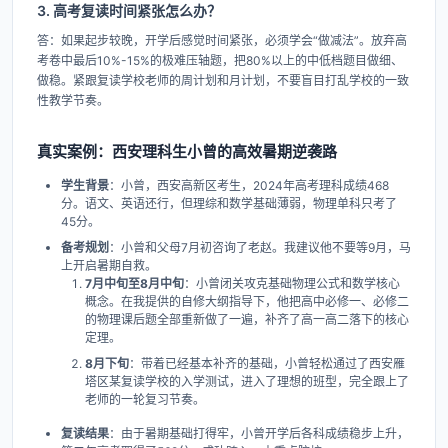
3. 高考复读时间紧张怎么办？
答：如果起步较晚，开学后感觉时间紧张，必须学会“做减法”。放弃高
考卷中最后10%-15%的极难压轴题，把80%以上的中低档题目做细、
做稳。紧跟复读学校老师的周计划和月计划，不要盲目打乱学校的一致
性教学节奏。
真实案例：西安理科生小曾的高效暑期逆袭路
学生背景
：小曾，西安高新区考生，2024年高考理科成绩468
分。语文、英语还行，但理综和数学基础薄弱，物理单科只考了
45分。
备考规划
：小曾和父母7月初咨询了老赵。我建议他不要等9月，马
上开启暑期自救。
7月中旬至8月中旬
：小曾闭关攻克基础物理公式和数学核心
概念。在我提供的自修大纲指导下，他把高中必修一、必修二
的物理课后题全部重新做了一遍，补齐了高一高二落下的核心
定理。
8月下旬
：带着已经基本补齐的基础，小曾轻松通过了西安雁
塔区某复读学校的入学测试，进入了理想的班型，完全跟上了
老师的一轮复习节奏。
复读结果
：由于暑期基础打得牢，小曾开学后各科成绩稳步上升，