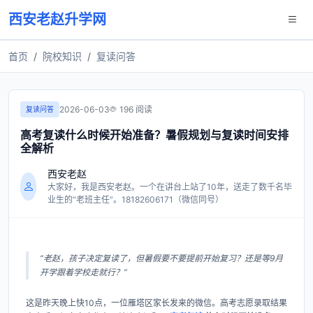
西安老赵升学网
首页
院校知识
复读问答
2026-06-03
196 阅读
复读问答
高考复读什么时候开始准备？暑假规划与复读时间安排
全解析
西安老赵
大家好，我是西安老赵。一个在讲台上站了10年，送走了数千名毕
业生的“老班主任”。18182606171（微信同号）
“老赵，孩子决定复读了，但暑假要不要提前开始复习？还是等9月
开学跟着学校走就行？”
这是昨天晚上快10点，一位雁塔区家长发来的微信。高考志愿录取结果