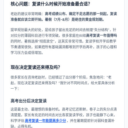
核心问题：复读什么时候开始准备最合适？
老赵的建议非常明确：
高考成绩公布、确定不走志愿的那一刻起，复读
准备就应该立即开始。暑假（7月-8月）是绝佳的黄金规划期。
提早规划最大的好处，是给孩子留出充足的时间去梳理“失分结构”，针
对拉分的薄弱科目进行专项突破。很多家庭在纠结
高考复读一年值得吗
的同时，暑假选择“彻底放空”，这其实非常可惜。复读学校开学后教学
节奏通常很快，如果把所有基础漏洞都堆到开学后再补，孩子的心理和
学习压力会成倍增加。
现在决定复读还来得及吗？
很多家长在咨询老赵时，已经错过了出分那个阶段，焦急地问：“老
赵，现在决定复读还来得及吗？”我针对不同时间点，给大家具体分析
一下：
高考出分后决定复读
这是最主动、最理想的准备时机。高考记忆还新鲜，卷子上的失分点清
清楚楚。家长有充足的时间去对比各家复读学校，孩子也能静下心来，
科学评估
高考复读一年能提高多少分
，并在暑期提前针对弱科查漏补
缺，占得先机。