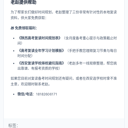
老赵提供帮助
为了帮家长们做好时间规划，老赵整理了三份非常有针对性的本地复读
资料，供大家免费获取：
🎁 免费领取福利：
《陕西高考复读时间规划表》
（含月度备考重心提示与政策截止时
间）
《高考复读全年学习计划模板》
（手把手教您理顺复习节奏与每日
时间分配）
《西安复读学校择校避坑指南》
（老赵多年一线观察整理，帮您挑
出靠谱、有报考资质的学校）
如果您目前对复读备考时间规划还有疑问，或者在西安选学校时拿不准
主意，欢迎随时联系老赵。
微信/
电话
：18182606171
标签：