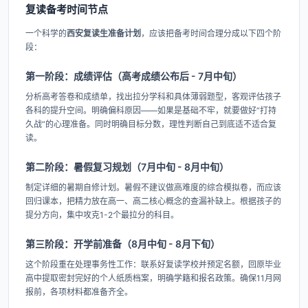
复读备考时间节点
一个科学的
西安复读生准备计划
，应该把备考时间合理分成以下四个阶
段：
第一阶段：成绩评估（高考成绩公布后 - 7月中旬）
分析高考答卷和成绩单，找出拉分学科和具体薄弱题型，客观评估孩子
各科的提升空间。明确偏科原因——如果是基础不牢，就要做好“打持
久战”的心理准备。同时明确目标分数，理性判断自己到底适不适合复
读。
第二阶段：暑假复习规划（7月中旬 - 8月中旬）
制定详细的暑期自修计划。暑假不建议做高难度的综合模拟卷，而应该
回归课本，把精力放在高一、高二核心概念的查漏补缺上。根据孩子的
提分方向，集中攻克1-2个最拉分的科目。
第三阶段：开学前准备（8月中旬 - 8月下旬）
这个阶段重在处理事务性工作：联系好复读学校并预定名额，回原毕业
高中提取密封完好的个人纸质档案，明确学籍和报名政策。确保11月网
报前，各项材料都准备齐全。