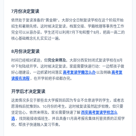
7月份决定复读
依然处于复读准备的“黄金期”。大部分全日制复读学校在这个阶段开始
招生和暑期先修。这时候决定复读，档案交接、学籍梳理等事务性工作
完全可以从容办妥。学生还可以利用7月下旬和整个8月，把高一高二的
核心基础概念扎扎实实过一遍。
8月份决定复读
时间已经相对紧迫，但
完全来得及
。大部分西安封闭式复读学校在8月
中下旬陆续开学。这时候决定复读，家庭需要快速行动：一边帮孩子做
好心理建设，一边抓紧时间落实
高考复读学籍怎么办
以及明确
高考复
读报名流程
，在开学前把手续都办完。
开学后才决定复读
这类情况多见于那些去大学报到后因为专业不合意退学的学生，或者志
愿滑档后犹豫到9、10月份的考生。这时候复读虽然起步较晚，但只要
坚定信心，依然来得及。家长需要快速了解
西安高考复读学校怎么
选
，找到能接收插班生、并且具备11月高考报名集体托管资质的正规学
校，帮孩子快速融入复习节奏。