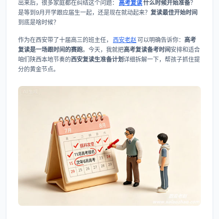
出来后，很多家庭都在纠结这个问题：
高考复读
什么时候开始准备
？
是等到9月开学跟应届生一起，还是现在就动起来？
复读最佳开始时间
到底是啥时候？
作为在西安带了十届高三的班主任，
西安老赵
可以明确告诉你：
高考
复读是一场跟时间的赛跑
。今天，我就把
高考复读备考时间
安排和适合
咱们陕西本地节奏的
西安复读生准备计划
详细拆解一下，帮孩子抓住提
分的黄金节点。