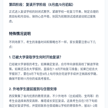
第四阶段：复读开学阶段（8月底/9月初起）
正式进入复读学校的封闭式教学。紧跟学校一轮复习节奏，制定合理的
周目标和月目标，保持心态平稳，别因为前期测试成绩波动就过度焦
虑。
特殊情况说明
不同场景下，考生的准备时间和策略也不一样，家长需要注意以下几
点：
1. 已被大学录取学生何时开始复读？
已经被大学录取的考生，如果确定复读，应尽早向录取高校了解退学政
策。如果还没去大学报到，直接在7-8月开始复习准备；如果已经去大
学报到了，要在8月下旬至9月上旬尽快办完退学手续并注销高校学籍，
确保不影响11月份的省高考报名。
2. 外地学生提前报到与住宿安排
西安聚集了省内优质的教育资源，不少外地市（比如咸阳、宝鸡等）的
考生会选择来西安高新、雁塔或长安区复读。这类考生应在7月下旬前
确定好复读学校，并提前联系住宿或确认学校的寄宿条件，留出1-2周