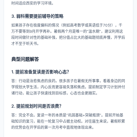
时间适应西安的学习环境。
3. 弱科需要提前辅导的策略
如果孩子存在极度偏科的情况（例如高考数学或英语低于70分），千
万不要等到9月开学再补。暑假两个月是唯一的“温水期”，建议利用这
段时间做针对性的基础补强，把分值占比大的基础题彻底弄懂，开学后
才不至于听天书。
典型问题解答
1. 提前准备复读是否影响心态？
答：行动是治愈焦虑的良药。很多孩子在暑假无所事事，看着身边的同
学规划大学生活，内心反而更容易失落和焦虑。提前制定学习计划并付
诸行动，能让孩子快速找到目标感，心态也会更踏实。
2. 提前规划时间是否浪费？
答：完全不会。复读一年的本质是“巩固基础+突破瓶颈”。提前开始基
础知识的复习，能在一轮复习中占据主动权。对往届生来说，暑假积累
的优势会在开学后的第一次月考中直观地体现出来。