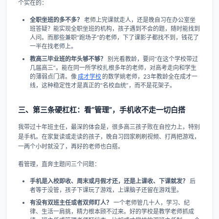
个实在的：
全职坐班的多不多？
老师上完课就走人，还是晚自习在办公室坐
班答疑？能实现全职坐班的机构，孩子遇到不会的题，随时能找到
人问。而那些兼职“跑场子”的老师，下了课影子都找不到，钱花了
一半在找老师上。
教高三毕业班的年头够不够？
别光看教龄，要问“在这个学校带过
几届高三”。能在同一所学校扎根多年的老师，对高考走向和学生
的薄弱点门清。像
成才学校
的数学姚老师，23年教龄全在成才一
线，这种稳定性才是真正的“名校血统”，而不是花架子。
三、第三条硬杠杠：看“管理”，手机收不走一切白搭
我带过十年班主任，最深的体会是，很多高三孩子败在自控力上，特别
是手机。在家复读或走读的孩子，晚自习回家刷刷视频、打两把游戏，
一两个小时就没了，再好的老师也白搭。
看管理，直奔主题问三个问题：
手机是入校即收、周末或月假才还，还是上课收、下课就发？
后
者等于没管，孩子下课玩了游戏，上课脑子还留在游戏里。
有没有双班主任或者双师盯人？
一个老师管几十人，学习、纪
律、生活一肩挑，精力根本顾不过来。好的学校是教学老师抓成