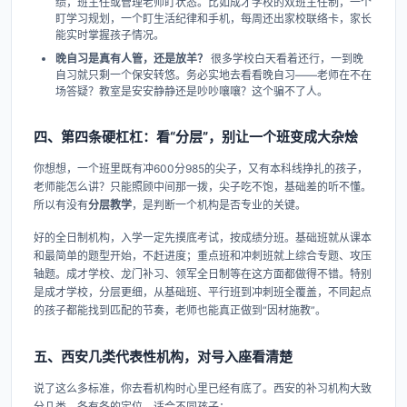
绩，班主任或管理老师盯状态。比如成才学校的双班主任制，一个
盯学习规划，一个盯生活纪律和手机，每周还出家校联络卡，家长
能实时掌握孩子情况。
晚自习是真有人管，还是放羊？
很多学校白天看着还行，一到晚
自习就只剩一个保安转悠。务必实地去看看晚自习——老师在不在
场答疑？教室是安安静静还是吵吵嚷嚷？这个骗不了人。
四、第四条硬杠杠：看“分层”，别让一个班变成大杂烩
你想想，一个班里既有冲600分985的尖子，又有本科线挣扎的孩子，
老师能怎么讲？只能照顾中间那一拨，尖子吃不饱，基础差的听不懂。
所以有没有
分层教学
，是判断一个机构是否专业的关键。
好的全日制机构，入学一定先摸底考试，按成绩分班。基础班就从课本
和最简单的题型开始，不赶进度；重点班和冲刺班就上综合专题、攻压
轴题。成才学校、龙门补习、领军全日制等在这方面都做得不错。特别
是成才学校，分层更细，从基础班、平行班到冲刺班全覆盖，不同起点
的孩子都能找到匹配的节奏，老师也能真正做到“因材施教”。
五、西安几类代表性机构，对号入座看清楚
说了这么多标准，你去看机构时心里已经有底了。西安的补习机构大致
分几类，各有各的定位，适合不同孩子：