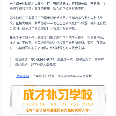
每个孩子掉队的原因都不一样。有的缺进度，有的缺基础，有的缺一个
能把手机和注意力管住的环境。适合的学校自然也不同。
如果你现在正拿着孩子的模考成绩单发愁，不知道怎么定方向和选学
校，直接发给我。我帮你看——现在在全省大概什么位置、哪科还有提
分空间、孩子这个状态适合什么管理风格的学校。
我当了十年班主任，现在专门做初高中学生的学业规划，帮家长把脉、
找方向，不收费。想实地看看成才学校高三全日制小班、双班主任怎么
盯、心理辅导中心怎么运作，约试听课也可以找我安排。
加我微信：
181-8260-6171
。高三这一年，路子找对了，孩子只
管往前冲，剩下的有人帮着盯。
——
西安老赵
，十年班主任经验，专注初高中学生学业规划