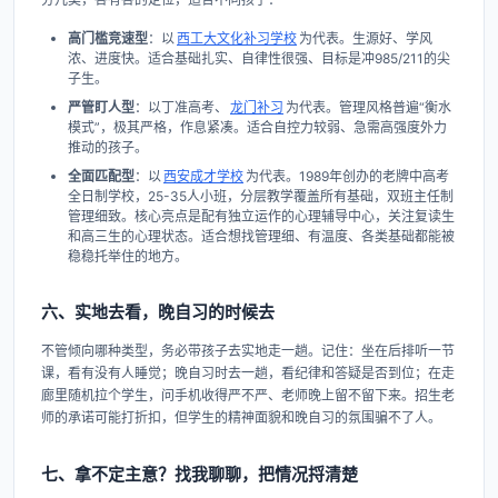
高门槛竞速型
：以
西工大文化补习学校
为代表。生源好、学风
浓、进度快。适合基础扎实、自律性很强、目标是冲985/211的尖
子生。
严管盯人型
：以丁准高考、
龙门补习
为代表。管理风格普遍“衡水
模式”，极其严格，作息紧凑。适合自控力较弱、急需高强度外力
推动的孩子。
全面匹配型
：以
西安成才学校
为代表。1989年创办的老牌中高考
全日制学校，25-35人小班，分层教学覆盖所有基础，双班主任制
管理细致。核心亮点是配有独立运作的心理辅导中心，关注复读生
和高三生的心理状态。适合想找管理细、有温度、各类基础都能被
稳稳托举住的地方。
六、实地去看，晚自习的时候去
不管倾向哪种类型，务必带孩子去实地走一趟。记住：坐在后排听一节
课，看有没有人睡觉；晚自习时去一趟，看纪律和答疑是否到位；在走
廊里随机拉个学生，问手机收得严不严、老师晚上留不留下来。招生老
师的承诺可能打折扣，但学生的精神面貌和晚自习的氛围骗不了人。
七、拿不定主意？找我聊聊，把情况捋清楚