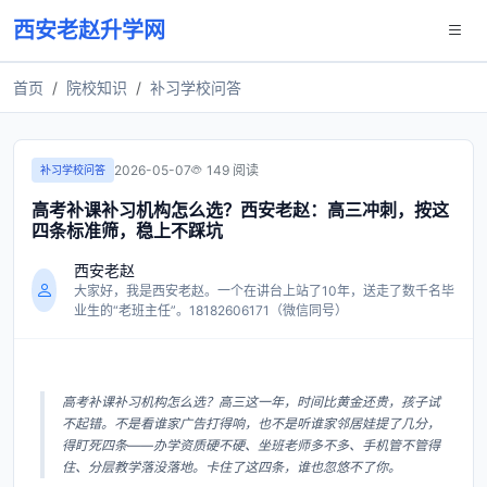
西安老赵升学网
首页
院校知识
补习学校问答
2026-05-07
149 阅读
补习学校问答
高考补课补习机构怎么选？西安老赵：高三冲刺，按这
四条标准筛，稳上不踩坑
西安老赵
大家好，我是西安老赵。一个在讲台上站了10年，送走了数千名毕
业生的“老班主任”。18182606171（微信同号）
高考补课补习机构怎么选？高三这一年，时间比黄金还贵，孩子试
不起错。不是看谁家广告打得响，也不是听谁家邻居娃提了几分，
得盯死四条——办学资质硬不硬、坐班老师多不多、手机管不管得
住、分层教学落没落地。卡住了这四条，谁也忽悠不了你。