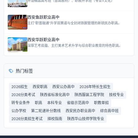
开设精品高考班（普高教材）、职教升学班（专业+文化）
西安鱼跃职业高中
主打“职普融通”升学双赛道与全封闭铁腕管理的新锐民办职高。
西安华跃职业高中
深厚艺考底蕴、主打美术艺术升学与综合职业教育的特色职高。
热门标签
2026招生
西安职高
西安公办高中
2026年特长生招生
2026分类考试
陕西省标准化高中
陕西服装工程学院
技校专业
转专业条件
职高
本科专业
省级示范高中
职教单招
公办学校
第二轮递补分数线
西安民办职业高中
综合高中班
2026分类招生考试
择校指南
陕西华山技师学院专业