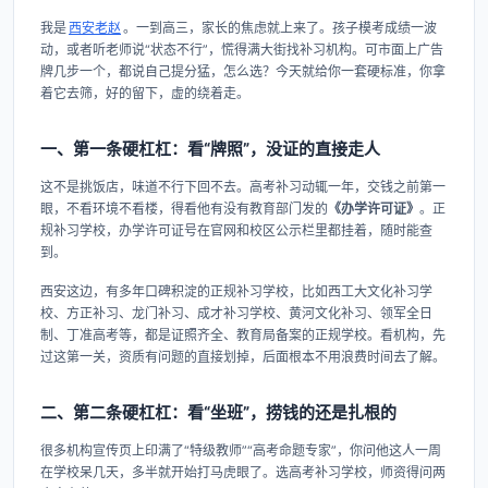
我是
西安老赵
。一到高三，家长的焦虑就上来了。孩子模考成绩一波
动，或者听老师说“状态不行”，慌得满大街找补习机构。可市面上广告
牌几步一个，都说自己提分猛，怎么选？今天就给你一套硬标准，你拿
着它去筛，好的留下，虚的绕着走。
一、第一条硬杠杠：看“牌照”，没证的直接走人
这不是挑饭店，味道不行下回不去。高考补习动辄一年，交钱之前第一
眼，不看环境不看楼，得看他有没有教育部门发的
《办学许可证》
。正
规补习学校，办学许可证号在官网和校区公示栏里都挂着，随时能查
到。
西安这边，有多年口碑积淀的正规补习学校，比如西工大文化补习学
校、方正补习、龙门补习、成才补习学校、黄河文化补习、领军全日
制、丁准高考等，都是证照齐全、教育局备案的正规学校。看机构，先
过这第一关，资质有问题的直接划掉，后面根本不用浪费时间去了解。
二、第二条硬杠杠：看“坐班”，捞钱的还是扎根的
很多机构宣传页上印满了“特级教师”“高考命题专家”，你问他这人一周
在学校呆几天，多半就开始打马虎眼了。选高考补习学校，师资得问两