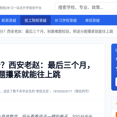
工院校/补习一站式升学规划平台
职高答疑
技工院校答疑
补习学校答疑
单招答疑
少分？西安老赵：最后三个月，别跟难题较劲，把送分题攥紧就能往上跳
分？西安老赵：最后三个月，
题攥紧就能往上跳
送走了数千名毕业生的“老班主任”。18182606171（微信同号）
个具体数字，低头看看孩子一模的卷子。300分出头