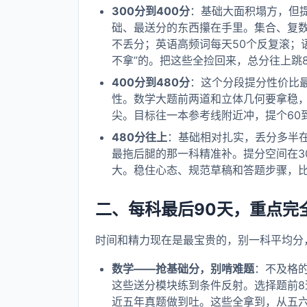
300分到400分
：基础大面积塌方，但
础、最送分的东西攥在手里。集合、复
不丢分；英语高频词每天50个反复滚；
不拿”的。把这些全捡回来，总分往上跳8
400分到480分
：这个分段提分性价比
性。数学大题前两道和立体几何要拿稳
尖。目标往一本参考线附近冲，提个60到
480分往上
：基础相对扎实，丢分多半在
最拖后腿的那一科精准补。提分空间在3
大。稳住心态、规范草稿和答题步骤，
二、每科最后90天，重点完
时间和精力现在是最宝贵的，别一科平均分
数学——抢基础分，别啃难题
：不及格
这些送分模块练到条件反射。选择题前8
近五年真题做到吐。这些全拿到，从五