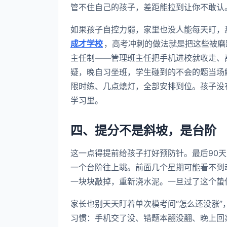
管不住自己的孩子，差距能拉到让你不敢认
如果孩子自控力弱，家里也没人能每天盯，
成才学校
，高考冲刺的做法就是把这些被磨
主任制——管理班主任把手机进校就收走、
疑，晚自习坐班，学生碰到的不会的题当场
限时练、几点熄灯，全部安排到位。孩子没
学习里。
四、提分不是斜坡，是台阶
这一点得提前给孩子打好预防针。最后90
一个台阶往上跳。前面几个星期可能看不到
一块块敲掉，重新浇水泥。一旦过了这个蛰
家长也别天天盯着单次模考问“怎么还没涨
习惯：手机交了没、错题本翻没翻、晚上回