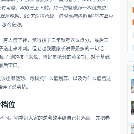
全有可能；400分上下的，拼一把能摸到一本线的边；
就是胜利。90天说短也短，但够你把各科那些“不拿白
、怎么使劲。
。有人慌了神，觉得孩子三年就考这么点分，最后三
子送出来冲刺。但老赵我跟家长说得最多的一句话
于底子薄的孩子来说，恰好是抢分的黄金期；对于基础
最后窗口。
天该往哪使劲、每科抓什么最划算、以及为什么最后这
揉碎了说清楚。
个档位
全不同。别拿别人家的逆袭故事给自己打鸡血，先把卷