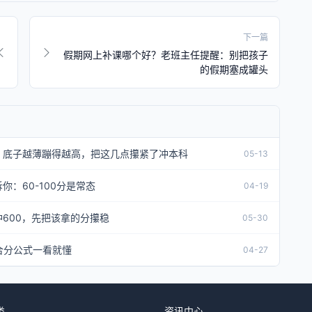
下一篇
假期网上补课哪个好？老班主任提醒：别把孩子
的假期塞成罐头
，底子越薄蹦得越高，把这几点攥紧了冲本科
05-13
：60-100分是常态
04-19
600，先把该拿的分攥稳
05-30
合分公式一看就懂
04-27
类
资讯中心