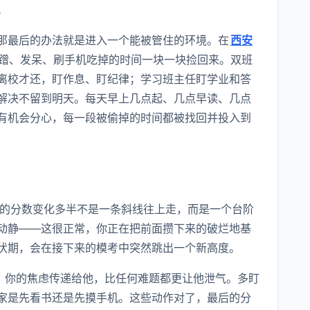
。
那最后的办法就是进入一个能被管住的环境。在
西安
蹭、发呆、刷手机吃掉的时间一块一块捡回来。双班
离校才还，盯作息、盯纪律；学习班主任盯学业和答
解决不留到明天。每天早上几点起、几点早读、几点
有机会分心，每一段被偷掉的时间都被找回并投入到
天的分数变化多半不是一条斜线往上走，而是一个台阶
动静——这很正常，你正在把前面攒下来的破烂地基
伏期，会在接下来的模考中突然跳出一个新高度。
”，你的焦虑传递给他，比任何难题都更让他泄气。多盯
家是先看书还是先摸手机。这些动作对了，最后的分