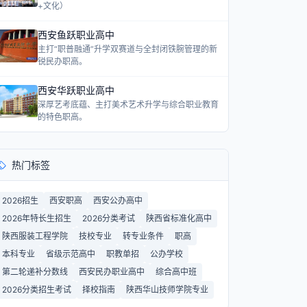
+文化）
西安鱼跃职业高中
主打“职普融通”升学双赛道与全封闭铁腕管理的新
锐民办职高。
西安华跃职业高中
深厚艺考底蕴、主打美术艺术升学与综合职业教育
的特色职高。
热门标签
2026招生
西安职高
西安公办高中
2026年特长生招生
2026分类考试
陕西省标准化高中
陕西服装工程学院
技校专业
转专业条件
职高
本科专业
省级示范高中
职教单招
公办学校
第二轮递补分数线
西安民办职业高中
综合高中班
2026分类招生考试
择校指南
陕西华山技师学院专业