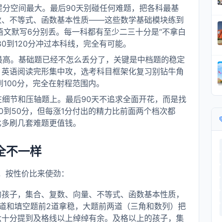
提分空间最大。最后90天别碰任何难题，把各科最基
数、不等式、函数基本性质——这些数学基础模块练到
语文默写6分别丢。每一科都有至少二三十分是“不拿白
0到120分冲过本科线，完全有可能。
最高。基础题已经不怎么丢分了，关键是中档题的稳定
，英语阅读完形集中攻，选考科目框架化复习别钻牛角
100分，完全在射程范围内。
细节和压轴题上。最后90天不追求全面开花，而是找
0到50分，但每涨1分付出的精力比前面两个档次都
比多刷几套难题更值钱。
全不一样
，按性价比来使劲：
的孩子，集合、复数、向量、不等式、函数基本性质，
道和填空题前2道拿稳，大题前两道（三角和数列）把
六十分提到及格线以上绰绰有余。及格以上的孩子，集