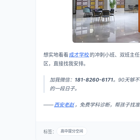
想实地看看
成才学校
的冲刺小班、双班主任
区，直接找我安排。
加我微信：
181-8260-6171
。90天够
的一段日子。
——
西安老赵
，免费学科诊断，帮孩子找准
标签：
高中提分空间