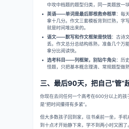
中攻中档题的题型归类，同一类题放一
英语——单词是最后那根救命稻草
：每
拿十几分。作文三套模板背到烂熟，字
就是时间堆出来的。
语文——默写和作文框架是快钱
：古诗
丢。作文总分总结构练熟，准备几个万
拿分比阅读快。
选考科目——列框架，别钻牛角尖
：历
怪题，只把基本概念理清、常规题型做
三、最后90天，把自己“管”
你现在去问任何一个高考在600分以上的孩
是“把时间攥得有多紧”。
但大多数孩子回到家，往书桌前一坐，手机
到十点才开始静下来，学不到两小时又困了