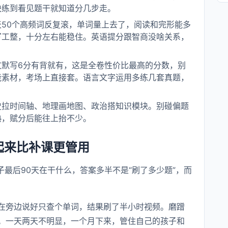
块练到看见题干就知道分几步走。
天50个高频词反复滚，单词量上去了，阅读和完形能多
写工整，十分左右能稳住。英语提分跟智商没啥关系，
文默写6分有背就有，这是全卷性价比最高的分数，别
能素材，考场上直接套。语言文字运用多练几套真题，
史拉时间轴、地理画地图、政治搭知识模块。别碰偏题
熟，赋分后能往上抬不少。
起来比补课更管用
子最后90天在干什么，答案多半不是“刷了多少题”，而
在旁边说好只查个单词，结果刷了半小时视频。磨蹭
。一天两天不明显，一个月下来，管住自己的孩子和