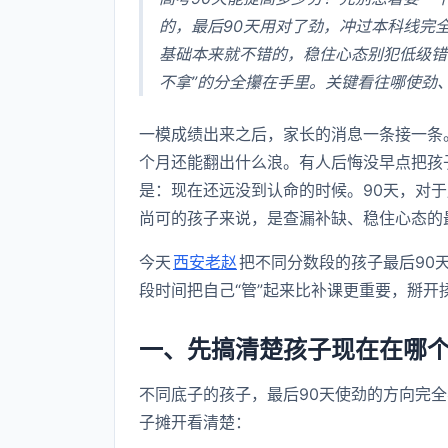
的，最后90天用对了劲，冲过本科线完
基础本来就不错的，稳住心态别犯低级错
不拿”的分全攥在手里。关键看往哪使劲
一模成绩出来之后，家长的消息一条接一条
个月还能翻出什么浪。有人后悔没早点把孩
是：现在还远没到认命的时候。90天，对
尚可的孩子来说，是查漏补缺、稳住心态的
今天
西安老赵
把不同分数段的孩子最后90
段时间把自己“管”起来比补课更重要，掰开
一、先搞清楚孩子现在在哪
不同底子的孩子，最后90天使劲的方向完
子摊开看清楚：