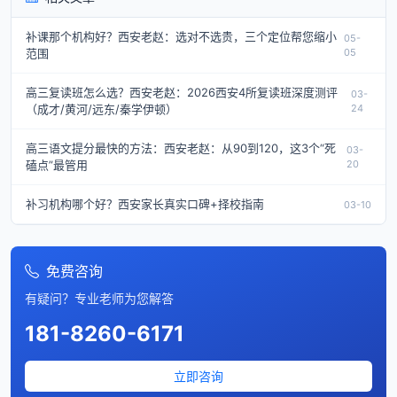
补课那个机构好？西安老赵：选对不选贵，三个定位帮您缩小
05-
范围
05
高三复读班怎么选？西安老赵：2026西安4所复读班深度测评
03-
（成才/黄河/远东/秦学伊顿）
24
高三语文提分最快的方法：西安老赵：从90到120，这3个“死
03-
磕点”最管用
20
补习机构哪个好？西安家长真实口碑+择校指南
03-10
免费咨询
有疑问？专业老师为您解答
181-8260-6171
立即咨询