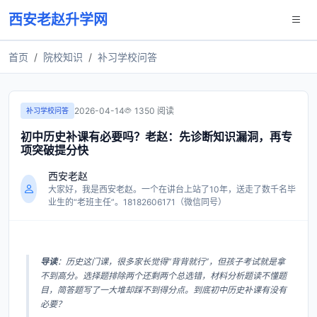
西安老赵升学网
首页
院校知识
补习学校问答
2026-04-14
1350 阅读
补习学校问答
初中历史补课有必要吗？老赵：先诊断知识漏洞，再专
项突破提分快
西安老赵
大家好，我是西安老赵。一个在讲台上站了10年，送走了数千名毕
业生的“老班主任”。18182606171（微信同号）
导读
：历史这门课，很多家长觉得“背背就行”，但孩子考试就是拿
不到高分。选择题排除两个还剩两个总选错，材料分析题读不懂题
目，简答题写了一大堆却踩不到得分点。到底初中历史补课有没有
必要？