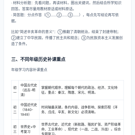
· 材料分析题：先看问题，再读材料，圈出关键词，然后结合所学知识
回答。答案尽量用教材原话或材料原话。
· 简答题：分点作答（①……②……③……），每点先写结论再写依
据。
比如“简述辛亥革命的意义”：①推翻了清朝统治，结束了封建帝制；
②建立了中华民国，传播了民主共和观念；③为民族资本主义发展创
造了条件。
三、不同年级历史补课重点
年级学习内容补课重点
中国古代史
初
掌握朝代顺序，理解每个朝代的政治、经济、文化特
（远古-明
一
征。重点：秦汉、隋唐、宋元、明清。
清）
中国近代史
初
时间轴最关键，条约内容、战争影响、探索历程（洋
（1840-
二
务、戊戌、辛亥、新文化）必须清晰。
1949）
世界古代史、近代史（新航路、殖民扩张、资产阶级革
初
世界史+中
命、工业革命）、现代史（一战、二战、冷战）。综合
三
考复习
专题复习。