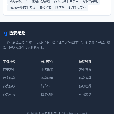
公办学校
第二轮递补分数线
西安民办职业高中
综合高中班
2026分类招生考试
择校指南
陕西华山技师学院专业
西安老赵
一个在讲台上站了10年，送走了数千名毕业生的“老班主任”。有关孩子学业、规
划、择校问题都可以和我沟通。
学校分类
资讯中心
解疑答惑
西安高中
中考政策
高中答疑
西安职高
职教政策
职高答疑
西安技校
转专业
技校答疑
西安补习
借读政策
补习复读
© 2026
西安老赵升学网
. All rights reserved.