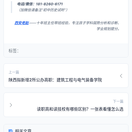
电话/微信：181-8260-6171
（加微信请备注“初中历史试听”）
西安老赵
——十年班主任带班经验，专注孩子学科弱势分析和诊断、
学业规划提分。
标签：
上一篇
陕西拟新增2所公办高职：建筑工程与电气装备学院
下一篇
读职高和读技校有哪些区别？一张表看懂怎么选
相关文章