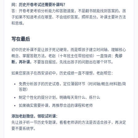
问：历史开卷考试还需要补课吗？
答：开卷考更考验分析能力和答题速度，不是翻书就能找到答案的。孩
子如果不知道考点在哪里、不会组织答案，照样丢分。补课主要补方法
和思维。
写在最后
初中历史补课不是让孩子死记硬背，而是帮孩子建立时间轴、理解核心
概念、掌握答题方法。老赵（十年班主任带班经验）一直强调：
先诊
断，再补课
。不要盲目报班，先找出孩子的问题出在哪个环节。
如果您家孩子在西安读初中，历史成绩一直不理想，老赵帮您：
免费分析孩子的历史试卷，定位薄弱环节（时间轴/概念/材料题/简
答题）
制定个性化的提分计划，明确每天背什么、练什么
如果确实需要补课，再推荐合适的课程和老师
添加老赵微信，领取试听课：
先让孩子听一节历史专题课，看看老师讲的方法是否适合孩子，再决定
要不要系统学。