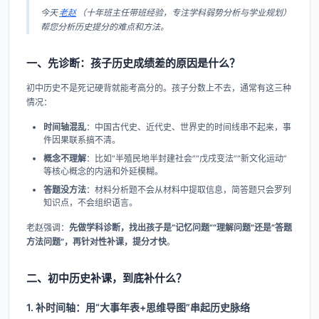
今天
老赵
（十年班主任带班经验，专注学科弱势分析与学业规划）
帮您分析历史提分的难点和方法。
一、先诊断：孩子历史成绩差的原因是什么？
初中历史不是死记硬背就能考高分的。孩子分数上不去，通常有这三种
情况：
时间轴混乱
：中国古代史、近代史、世界史的时间线串不起来，事
件因果联系搞不清。
概念不理解
：比如“半殖民地半封建社会”“戊戌变法”“新文化运动”
等核心概念的内涵和外延模糊。
答题没方法
：材料分析题不会从材料中提取信息，简答题只会罗列
知识点，不会组织语言。
老赵强调：
先做学科诊断，找出孩子是“记忆问题”“理解问题”还是“答题
方法问题”，再针对性补课，提分才快
。
二、初中历史补课，到底补什么？
1. 补时间轴：用“大事年表+思维导图”串起历史脉络