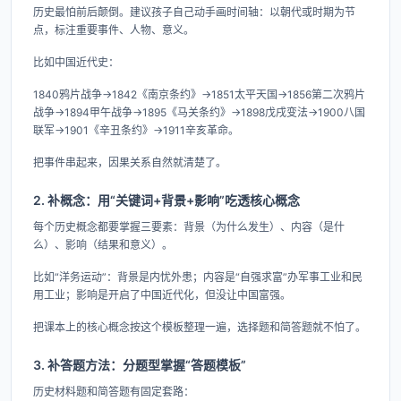
历史最怕前后颠倒。建议孩子自己动手画时间轴：以朝代或时期为节
点，标注重要事件、人物、意义。
比如中国近代史：
1840鸦片战争→1842《南京条约》→1851太平天国→1856第二次鸦片
战争→1894甲午战争→1895《马关条约》→1898戊戌变法→1900八国
联军→1901《辛丑条约》→1911辛亥革命。
把事件串起来，因果关系自然就清楚了。
2. 补概念：用“关键词+背景+影响”吃透核心概念
每个历史概念都要掌握三要素：背景（为什么发生）、内容（是什
么）、影响（结果和意义）。
比如“洋务运动”：背景是内忧外患；内容是“自强求富”办军事工业和民
用工业；影响是开启了中国近代化，但没让中国富强。
把课本上的核心概念按这个模板整理一遍，选择题和简答题就不怕了。
3. 补答题方法：分题型掌握“答题模板”
历史材料题和简答题有固定套路：