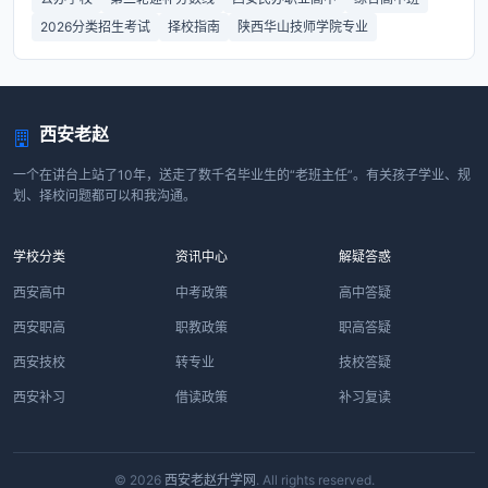
2026分类招生考试
择校指南
陕西华山技师学院专业
西安老赵
一个在讲台上站了10年，送走了数千名毕业生的“老班主任”。有关孩子学业、规
划、择校问题都可以和我沟通。
学校分类
资讯中心
解疑答惑
西安高中
中考政策
高中答疑
西安职高
职教政策
职高答疑
西安技校
转专业
技校答疑
西安补习
借读政策
补习复读
© 2026
西安老赵升学网
. All rights reserved.