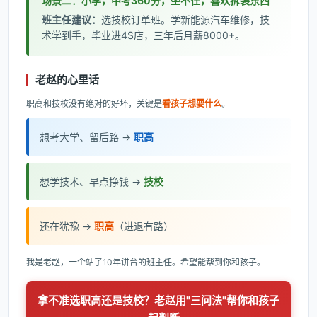
场景二：小李，中考360分，坐不住，喜欢拆装东西
班主任建议：
选技校订单班。学新能源汽车维修，技
术学到手，毕业进4S店，三年后月薪8000+。
老赵的心里话
职高和技校没有绝对的好坏，关键是
看孩子想要什么
。
想考大学、留后路 →
职高
想学技术、早点挣钱 →
技校
还在犹豫 →
职高
（进退有路）
我是老赵，一个站了10年讲台的班主任。希望能帮到你和孩子。
拿不准选职高还是技校？老赵用"三问法"帮你和孩子