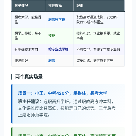
孩子情况
推荐选择
理由
想考大学，能坐得
职教高考通道成熟，2026年
职高升学班
住
陕西15所本科招生
想早点挣钱，坐不
技能扎实，企业抢着要，就业
技校
住
率高
有明确技术方向
按专业选学校
不看类型，看哪个学校专业强
还没想好
职高
留条后路，进可攻退可守
两个真实场景
场景一：小王，中考420分，坐得住，想考大学
班主任建议：
选职高升学班。通过职教高考冲本科，
文化课难度比普高低，技能是自己的优势。三年后考
上咸阳师范学院。