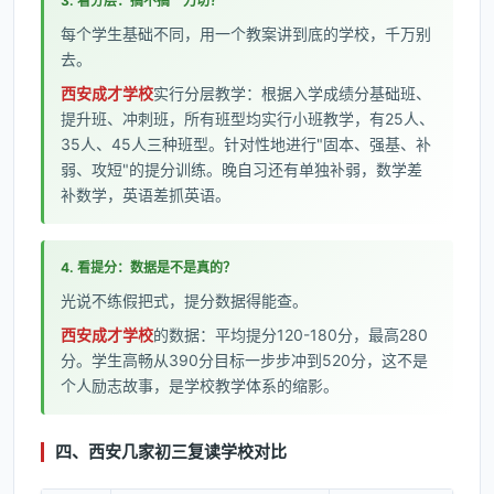
3. 看分层：搞不搞一刀切？
每个学生基础不同，用一个教案讲到底的学校，千万别
去。
西安成才学校
实行分层教学：根据入学成绩分基础班、
提升班、冲刺班，所有班型均实行小班教学，有25人、
35人、45人三种班型。针对性地进行"固本、强基、补
弱、攻短"的提分训练。晚自习还有单独补弱，数学差
补数学，英语差抓英语。
4. 看提分：数据是不是真的？
光说不练假把式，提分数据得能查。
西安成才学校
的数据：平均提分120-180分，最高280
分。学生高畅从390分目标一步步冲到520分，这不是
个人励志故事，是学校教学体系的缩影。
四、西安几家初三复读学校对比