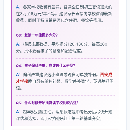
A：
各家学校收费有差异，普通全日制初三复读班大约
在3万至6万元/年不等。建议家长直接向学校咨询最新
收费，同时了解清楚是否包含住宿、餐饮等费用。
Q3：复读一年能提多少分？
A：
根据往届数据，平均提分120-180分，最高280
分。具体要看孩子的基础和配合程度。
Q4：孩子偏科严重，应该选什么班型？
A：
偏科严重建议选小班课或晚自习单独补弱。
西安成
才学校
晚自习有单独补弱，数学差补数学，英语差抓英
语。
Q5：什么时候开始找复读学校比较合适？
A：
越早规划越主动。理想状态是中考出分后尽快开始
评估和选择，8月入学刚好赶上第一轮基础夯实。