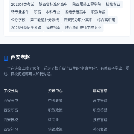
2026分类考试
陕西省标准化高中
陕西服装工程学院
技校专业
转专业条件
职高
本科专业
省级示范高中
职教单招
公办学校
第二轮递补分数线
西安民办职业高中
综合高中班
2026分类招生考试
择校指南
陕西华山技师学院专业
西安老赵
一个在讲台上站了10年，送走了数千名毕业生的“老班主任”。有关孩子学业、规
划、择校问题都可以和我沟通。
学校分类
资讯中心
解疑答惑
西安高中
中考政策
高中答疑
西安职高
职教政策
职高答疑
西安技校
转专业
技校答疑
西安补习
借读政策
补习复读