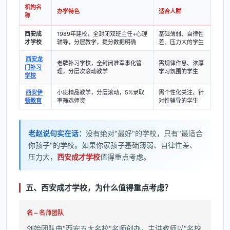
机构名
办学特色
适合人群
称
西安成
1989年建校，全封闭双班主任+心理
基础薄弱、自律性
才学校
辅导，分层教学，提分数据明确
差、压力大的学生
西安龙
老牌补习学校，全封闭准军事化管
需规律作息、浓厚
门补习
理，分层次滚动教学
学习氛围的学生
学校
西安伊
小班精品教学，分层滚动，5%录取
需个性化关注、针
顿教育
率筛选师资
对性辅导的学生
老赵说句实在话：
没有绝对"最好"的学校，只有"最适合
你孩子"的学校。如果你家孩子基础薄弱、自律性差、
压力大，
西安成才学校
值得重点考虑。
五、西安成才学校，为什么值得重点考虑？
名 – 名师团队
创始团队由"西安五大名校"名师创办，主讲教师以"名校