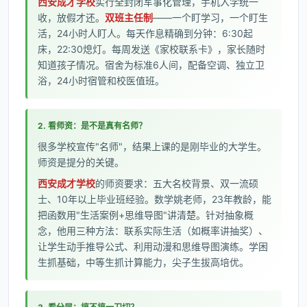
西安成才学校
实行全封闭军事化管理，手机入学统一
收，放假才还。
双班主任制
——一个盯学习，一个盯生
活，24小时人盯人。每天作息精确到分钟：6:30起
床，22:30熄灯。每周发送《家校联系卡》，家长随时
知道孩子情况。宿舍为标准6人间，配备空调、独立卫
浴，24小时宿管和校医值班。
2. 看师资：是不是真有名师？
很多学校宣传"名师"，结果上课的是刚毕业的大学生。
师资是提分的关键。
西安成才学校
的师资要求：五大名校背景、双一流硕
士、10年以上毕业班经验。数学姚老师，23年教龄，能
把函数用"生活案例+思维导图"讲清楚。针对抽象概
念，他用三种方法：联系实际生活（如概率讲抽奖）、
让学生动手推导公式、利用动漫和思维导图演练。学困
生抓基础，中等生抓计算能力，尖子生拔高培优。