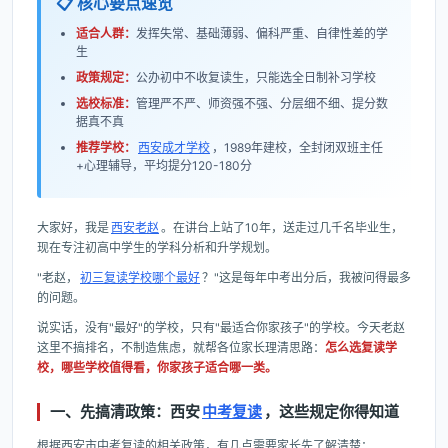
📋 核心要点速览
适合人群：
发挥失常、基础薄弱、偏科严重、自律性差的学
生
政策规定：
公办初中不收复读生，只能选全日制补习学校
选校标准：
管理严不严、师资强不强、分层细不细、提分数
据真不真
推荐学校：
西安成才学校
，1989年建校，全封闭双班主任
+心理辅导，平均提分120-180分
大家好，我是
西安老赵
。在讲台上站了10年，送走过几千名毕业生，
现在专注初高中学生的学科分析和升学规划。
"老赵，
初三复读学校哪个最好
？"这是每年中考出分后，我被问得最多
的问题。
说实话，没有"最好"的学校，只有"最适合你家孩子"的学校。今天老赵
这里不搞排名，不制造焦虑，就帮各位家长理清思路：
怎么选复读学
校，哪些学校值得看，你家孩子适合哪一类。
一、先搞清政策：西安
中考复读
，这些规定你得知道
根据西安市中考复读的相关政策，有几点需要家长先了解清楚：