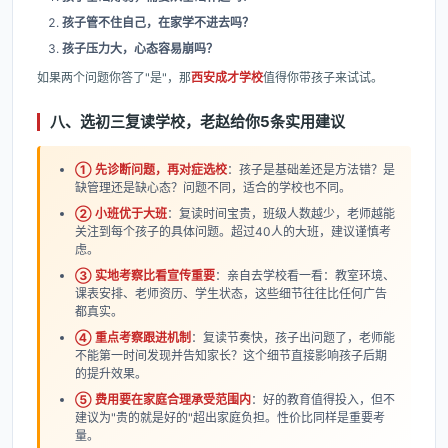
孩子管不住自己，在家学不进去吗？
孩子压力大，心态容易崩吗？
如果两个问题你答了"是"，那
西安成才学校
值得你带孩子来试试。
八、选初三复读学校，老赵给你5条实用建议
① 先诊断问题，再对症选校
：孩子是基础差还是方法错？是
缺管理还是缺心态？问题不同，适合的学校也不同。
② 小班优于大班
：复读时间宝贵，班级人数越少，老师越能
关注到每个孩子的具体问题。超过40人的大班，建议谨慎考
虑。
③ 实地考察比看宣传重要
：亲自去学校看一看：教室环境、
课表安排、老师资历、学生状态，这些细节往往比任何广告
都真实。
④ 重点考察跟进机制
：复读节奏快，孩子出问题了，老师能
不能第一时间发现并告知家长？这个细节直接影响孩子后期
的提升效果。
⑤ 费用要在家庭合理承受范围内
：好的教育值得投入，但不
建议为"贵的就是好的"超出家庭负担。性价比同样是重要考
量。