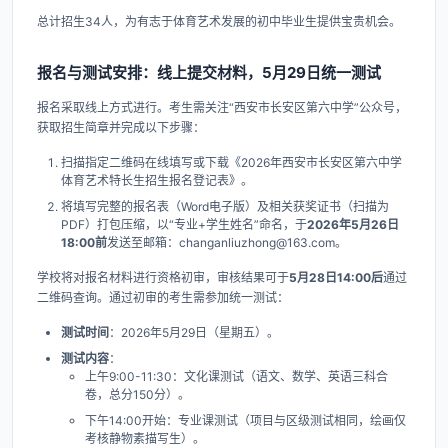
总计招生34人，为有志于体育艺术发展的初中毕业生提供宝贵机会。
报名与测试安排：线上提交材料，5月29日统一测试
报名采取线上方式进行。考生需关注“西安市长安区第六中学”公众号，
获取招生简章并完成以下步骤：
扫描指定二维码在线填写或下载《2026年西安市长安区第六中学
体育艺术特长生招生报名登记表》。
将填写完整的报名表（Word电子版）及相关获奖证书（扫描为
PDF）打包压缩，以“专业+学生姓名”命名，于
2026年5月26日
18:00前
发送至邮箱：changanliuzhong@163.com。
学校将对报名材料进行资格初审，审核结果可于
5月28日14:00后
通过
二维码查询。通过初审的考生需参加统一测试：
测试时间
：2026年5月29日（星期五）。
测试内容
：
上午9:00-11:30：文化课测试（语文、数学、英语三科合
卷，总分150分）。
下午14:00开始：专业课测试（项目与区级测试相同，绘画仅
考核静物素描写生）。