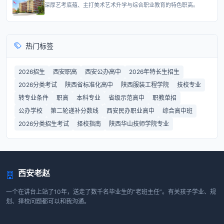
深厚艺考底蕴、主打美术艺术升学与综合职业教育的特色职高。
热门标签
2026招生
西安职高
西安公办高中
2026年特长生招生
2026分类考试
陕西省标准化高中
陕西服装工程学院
技校专业
转专业条件
职高
本科专业
省级示范高中
职教单招
公办学校
第二轮递补分数线
西安民办职业高中
综合高中班
2026分类招生考试
择校指南
陕西华山技师学院专业
西安老赵
一个在讲台上站了10年，送走了数千名毕业生的“老班主任”。有关孩子学业、规
划、择校问题都可以和我沟通。