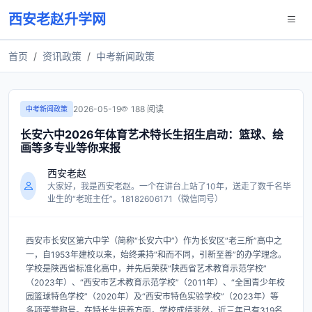
西安老赵升学网
首页
资讯政策
中考新闻政策
2026-05-19
188 阅读
中考新闻政策
长安六中2026年体育艺术特长生招生启动：篮球、绘
画等多专业等你来报
西安老赵
大家好，我是西安老赵。一个在讲台上站了10年，送走了数千名毕
业生的“老班主任”。18182606171（微信同号）
西安市长安区第六中学（简称“长安六中”）作为长安区“老三所”高中之
一，自1953年建校以来，始终秉持“和而不同，引新至善”的办学理念。
学校是陕西省标准化高中，并先后荣获“陕西省艺术教育示范学校”
（2023年）、“西安市艺术教育示范学校”（2011年）、“全国青少年校
园篮球特色学校”（2020年）及“西安市特色实验学校”（2023年）等
多项荣誉称号。在特长生培养方面，学校成绩斐然，近三年已有319名