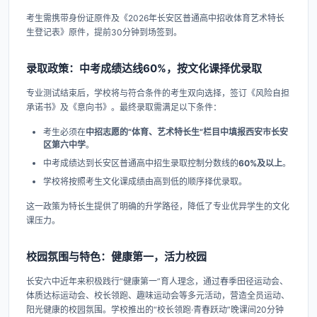
考生需携带身份证原件及《2026年长安区普通高中招收体育艺术特长
生登记表》原件，提前30分钟到场签到。
录取政策：中考成绩达线60%，按文化课择优录取
专业测试结束后，学校将与符合条件的考生双向选择，签订《风险自担
承诺书》及《意向书》。最终录取需满足以下条件：
考生必须在
中招志愿的“体育、艺术特长生”栏目中填报西安市长安
区第六中学
。
中考成绩达到长安区普通高中招生录取控制分数线的
60%及以上
。
学校将按照考生文化课成绩由高到低的顺序择优录取。
这一政策为特长生提供了明确的升学路径，降低了专业优异学生的文化
课压力。
校园氛围与特色：健康第一，活力校园
长安六中近年来积极践行“健康第一”育人理念，通过春季田径运动会、
体质达标运动会、校长领跑、趣味运动会等多元活动，营造全员运动、
阳光健康的校园氛围。学校推出的“校长领跑·青春跃动”晚课间20分钟