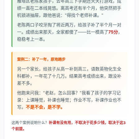
雁塔区老陈家孩子，去年高三下学期还天天打游戏，成
绩一直在二本线晃悠。离高考还有半个月，他突然把手
机锁进抽屉，跟他爸说："得找个老师补课。"
老陈两口子咬牙掏了将近两万，给孩子补了半个月一对
一。成绩出来那天，全家都傻了——比一模高了
75分
，
稳稳考上一本。
案例二：补了一年，原地踏步
另一个家长，给孩子从高一补到高三，语数英物化生全
科都补，一年花了十几万。结果高考成绩出来，跟没补
差不多。
他跑来问我："老赵，怎么回事？"我看了孩子的学习记
录：上课睡觉，补课也睡觉；作业不写，补课作业也不
写。
不是不会，是不学。
这两个案例说明什么？
补课有没有用，不取决于花多少钱，取决于这3
个前提。