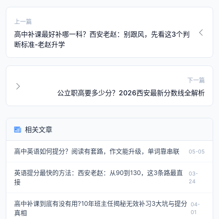
上一篇
高中补课最好补哪一科？西安老赵：别跟风，先看这3个判
断标准-老赵升学
下一篇
公立职高要多少分？2026西安最新分数线全解析
相关文章
高中英语如何提分？阅读有套路，作文能升级，单词靠串联
05-05
英语提分最快的方法：西安老赵：从90到130，这3条路最直
03-
接
24
高中补课到底有没有用?10年班主任揭秘无效补习3大坑与提分
04-
真相
01