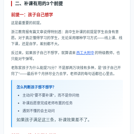
二、补课有用的3个前提
前提一：孩子自己想学
这是最重要的前提。
浙江教育报有篇文章说得特别透：高中生补课的前提是学生自身有意
愿。对于真正懂得学习的学生，无论采用哪种学习方式——线上课、线
下课，还是自学，差别都不大。
反过来，如果孩子自己不想学，就算请来
西工大附中
的特级教师，也
只能对牛弹琴。
老陈家孩子为什么能提75分？不是那两万块钱有多神，是"孩子自己开
窍了"——最后半个月拼尽全力去学，老师讲的每句话都往心里去。
怎么判断孩子想不想学？
主动问"要不要补课"，而不是你问他
补课后愿意完成老师布置的任务
遇到不懂的会主动问
如果孩子满足这三条，补课效果差不了。