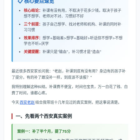
📋 核心要点速览
核心结论：
补课有没有用，不取决于花多少钱，取决于孩子
想不想学、老师对不对、习惯好不好
三个前提：
孩子自己想学、找对老师和机构、补课的同时补
习习惯
效果排序：
想学+基础差>想学+基础好>听话但不想学>不想
学也不听>厌学
关键提醒：
补课只是"输血"，补习惯才是"造血"
最近很多西安家长问我："老赵，补课到底有没有用？身边有的孩子补
了提分，有的补了跟没补一样，到底该不该报？"
我特别理解这种纠结。补课费不便宜，时间也宝贵，万一白花了钱、白
费了时间，谁都心疼。
今天
西安老赵
结合我带班十几年见过的真实案例，把这事说清楚。
一、先看两个西安真实案例
案例一：补了半个月，提了75分