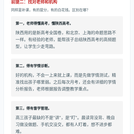
前提二：找对老师和机构
同样是补课，有的提分，有的白花钱。区别在哪？
第一，老师得懂高考，懂陕西高考。
陕西用的是新高考全国卷，和北京、上海的命题思路不
一样。有经验的老师，能帮孩子总结陕西高考的高频题
型，让学生少走弯路。
第二，得有学情诊断。
好的机构，不会一上来就上课，而是先做学情测试，精
准找出孩子哪里弱。之后每次月考，还会有详细的学情
分析报告，老师根据报告调整教学重点。
第三，得有督学管理。
高三孩子最缺的不是"讲"，是"盯"。晨读背没背、晚自
习做没做题、手机交没交，都有人盯着，想不进步都
难。