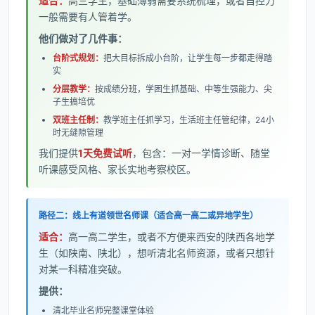
适合：
高三学生，基础薄弱需要系统梳理，或者自控力
一般需要有人管着学。
他们做对了几件事：
台阶式规划：
把大目标拆成小台阶，让学生每一步都走得踏
实
分层教学：
按成绩分班，学困生抓基础、中等生强能力、尖
子生搞培优
双班主任制：
教学班主任抓学习，生活班主任管纪律，24小
时无缝隙管理
我们提供
1天免费试听
，包含：一对一学情诊断、随堂
听课感受风格、家长实地考察校区。
路径二：线上有道领世名师课（适合高一高二或异地学生）
适合：
高一高二学生，或者不方便来西安的陕西各地学
生（如陕南、陕北），想听清北名师资源，或者只想针
对某一科精准突破。
提供：
清北毕业名师完整课堂体验