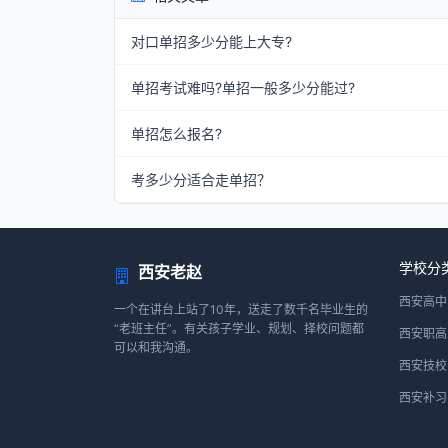
对口单招多少分能上大专?
单招考试难吗?单招一般多少分能过?
单招怎么报名?
考多少分适合走单招？
学校分
西安老赵
西安高中
一个在讲台上站了10年，送走了数千名毕业生的
“老班主任”。有关孩子学业、规划、择校问题都
西安职高
可以和我沟通。
西安技校
西安补习