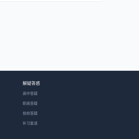
解疑答惑
高中答疑
职高答疑
技校答疑
补习复读