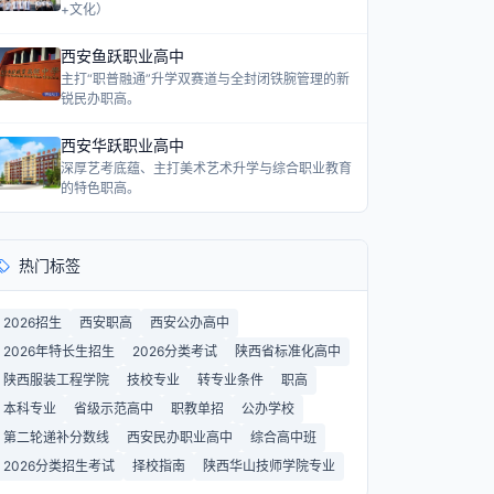
+文化）
西安鱼跃职业高中
主打“职普融通”升学双赛道与全封闭铁腕管理的新
锐民办职高。
西安华跃职业高中
深厚艺考底蕴、主打美术艺术升学与综合职业教育
的特色职高。
热门标签
2026招生
西安职高
西安公办高中
2026年特长生招生
2026分类考试
陕西省标准化高中
陕西服装工程学院
技校专业
转专业条件
职高
本科专业
省级示范高中
职教单招
公办学校
第二轮递补分数线
西安民办职业高中
综合高中班
2026分类招生考试
择校指南
陕西华山技师学院专业