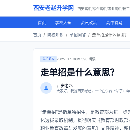
西安老赵升学网
西安高中/综合高中/职业高中/技
首页
学校大全
资讯政策
高中答疑
首页
院校知识
单招问答
走单招是什么意思？
2025-07-06
590 阅读
单招问答
走单招是什么意思？
西安老赵
大家好，我是西安老赵。一个在讲台上站了10年，
“走单招”是指单独招生，是教育部为进一
化选拔录取机制，贯彻落实《教育部财政部
职业教育改革与发展的意见》文件精神，积