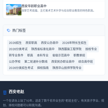
西安华跃职业高中
深厚艺考底蕴、主打美术艺术升学与综合职业教育的特色职高。
热门标签
2026招生
西安职高
西安公办高中
2026年特长生招生
2026分类考试
陕西省标准化高中
陕西服装工程学院
技校专业
转专业条件
职高
本科专业
省级示范高中
职教单招
公办学校
第二轮递补分数线
西安民办职业高中
综合高中班
2026分类招生考试
择校指南
陕西华山技师学院专业
西安老赵
一个在讲台上站了10年，送走了数千名毕业生的“老班主任”。有关孩子学业、规
划、择校问题都可以和我沟通。