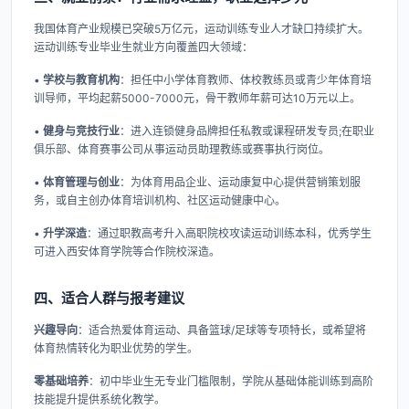
我国体育产业规模已突破5万亿元，运动训练专业人才缺口持续扩大。
运动训练专业毕业生就业方向覆盖四大领域：
•
学校与教育机构
：担任中小学体育教师、体校教练员或青少年体育培
训导师，平均起薪5000-7000元，骨干教师年薪可达10万元以上。
•
健身与竞技行业
：进入连锁健身品牌担任私教或课程研发专员;在职业
俱乐部、体育赛事公司从事运动员助理教练或赛事执行岗位。
•
体育管理与创业
：为体育用品企业、运动康复中心提供营销策划服
务，或自主创办体育培训机构、社区运动健康中心。
•
升学深造
：通过职教高考升入高职院校攻读运动训练本科，优秀学生
可进入西安体育学院等合作院校深造。
四、适合人群与报考建议
兴趣导向
：适合热爱体育运动、具备篮球/足球等专项特长，或希望将
体育热情转化为职业优势的学生。
零基础培养
：初中毕业生无专业门槛限制，学院从基础体能训练到高阶
技能提升提供系统化教学。