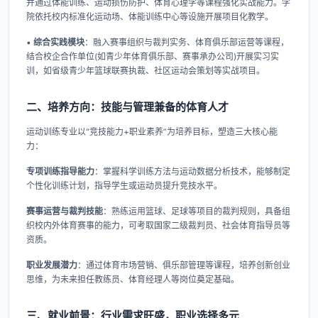
并通过体能训练、运动损伤防护、体育心理学等课程强化实战能力。学
院依托校内标准化运动场、体能训练中心等设施开展项目化教学。
•
综合实践模块
：融入赛事组织与裁判实务、体育俱乐部运营等课程，
结合校企合作单位(如青少年体育俱乐部、赛事承办公司)开展实习实
训，如省级青少年篮球联赛执裁、社区运动会策划等实战项目。
二、培养方向：技能与管理兼备的体育人才
运动训练专业以“竞技能力+职业素养”为培养目标，塑造三大核心能
力：
专项训练指导能力
：掌握科学训练方法与运动数据分析技术，能够制定
个性化训练计划，指导学生或运动员提升竞技水平。
赛事运营与裁判技能
：熟练运用篮球、足球等项目的裁判规则，具备组
织校内外体育赛事的能力，可考取国家二级裁判员、社会体育指导员等
资质。
职业发展潜力
：通过体育市场营销、俱乐部管理等课程，培养创新创业
思维，为未来担任教练员、体育经理人等岗位奠定基础。
三、就业前景：行业需求旺盛，职业选择多元