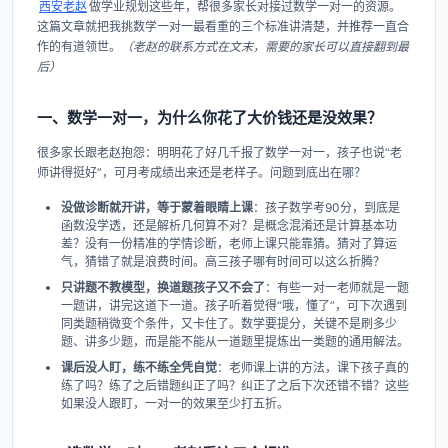
西安老赵
做学业规划这些年，帮很多家长对接过数学一对一的资源。
这篇文章就把我挑数学一对一最看重的三个标准讲清楚，并推荐一直合
作的有道领世。
（老赵的联系方式在文末，需要的家长可以直接翻到最
后）
一、数学一对一，为什么你花了大价钱还是没效果？
很多家长跟老赵抱怨：明明花了好几千报了数学一对一，孩子也说“老
师讲得挺好”，可月考成绩出来还是老样子。问题到底出在哪？
没做诊断就开讲，等于蒙着眼睛上课
：孩子数学考90分，到底是
函数没学透，还是解析几何算不对？是概念混淆还是计算基本功
差？没有一份精准的学情诊断，老师上课只能靠猜。猜对了算运
气，猜错了就是浪费时间。高三孩子哪有时间可以这么折腾？
只讲题不教模型，换道题孩子又不会了
：有些一对一老师就是一题
一题讲，讲完这道下一道。孩子听着觉得“哦，懂了”，可下次遇到
同类题稍微变个条件，又卡住了。数学要提分，关键不是刷多少
题、讲多少题，而是能不能从一道题里提炼出一类题的通用解法。
课后没人盯，练不练全凭自觉
：老师课上讲的方法，课下孩子真的
练了吗？练了之后错题纠正了吗？纠正了之后下次还错不错？这些
如果没人跟盯，一对一的效果至少打五折。