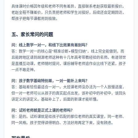
具体课时价格因年级和老师不同有差异，直接联系老赵获取最新报价。
老赵全程不赚差价，只负责把老师和学生对接好，后续还会定期回访，
帮孩子把每节课都用到极致。
五、家长常问的问题
问：线上数学一对一，和线下比效果有差别吗？
答：数学一对一的核心是“精准诊断+模型归纳”，线上完全能做到，而
且能跨地区请到胡源老师这种有十几年高考带教经验的名师。有道领世
是直播互动课，老师随时提问，课后辅导老师追作业比线下还紧，孩子
一点不敢走神。
问：孩子数学基础特别差，一对一能补上来吗？
答：基础差恰恰最适合一对一。大班课老师没办法为一个人放慢进度，
但一对一老师可以从孩子的真实起点出发，该补初中的补初中，该回头
讲定义的讲定义。基础补上了，后面的新课才能听懂。
问：试听老师就是正式上课的老师吗？
答：是的。试听课就是给孩子匹配的那位老师的真实课堂，同一老师、
同一风格。孩子觉得讲得明白、方法好用再定下来，没有顾虑。