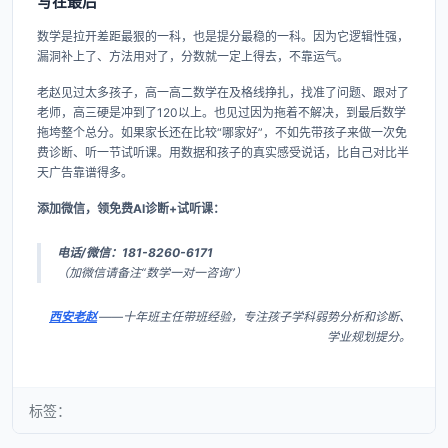
写在最后
数学是拉开差距最狠的一科，也是提分最稳的一科。因为它逻辑性强，
漏洞补上了、方法用对了，分数就一定上得去，不靠运气。
老赵见过太多孩子，高一高二数学在及格线挣扎，找准了问题、跟对了
老师，高三硬是冲到了120以上。也见过因为拖着不解决，到最后数学
拖垮整个总分。如果家长还在比较“哪家好”，不如先带孩子来做一次免
费诊断、听一节试听课。用数据和孩子的真实感受说话，比自己对比半
天广告靠谱得多。
添加微信，领免费AI诊断+试听课：
电话/微信：181-8260-6171
（加微信请备注“数学一对一咨询”）
西安老赵
——十年班主任带班经验，专注孩子学科弱势分析和诊断、
学业规划提分。
标签：