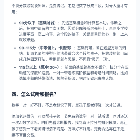
不谈分数段就谈补课，是耍流氓。老赵把数学分成三段，对号入座才有
用：
90分以下（基础薄弱）
：先追基础概念和计算基本功。诊断之
后，把初中遗留的二次函数、因式分解等断层先补上，再同步学校
进度学高一高二内容。这个段的孩子，关键是重建信心，别一上来
就攻难题。
90-115分（中等偏上，卡瓶颈）
：基础尚可，差在题型方法的归
纳。胡源老师的模型归纳法最适合这个段的孩子，把散装的题目串
成几种固定打法，看到题就有思路，不再靠“灵光一现”。
115分以上（想冲130+）
：前面的基础题基本不丢分，拉分全在压
轴题的深度和速度。一对一带着练高阶模型和考场时间策略，比如
选填小题的特殊值法、极限分析法，把时间省出来攻大题。
四、怎么试听和报名？
数学一对一好不好，不是老赵说了算，是孩子跟老师碰一次才知道。
添加老赵微信，可以帮孩子领一节免费的数学一对一试听课，同时还送
一次AI数学诊断。咱们先看诊断报告，找到真正拉分的知识模块，再让
孩子感受一下老师讲得清不清楚、方法好不好用。觉得合适再往下走，
绝不盲目交钱。