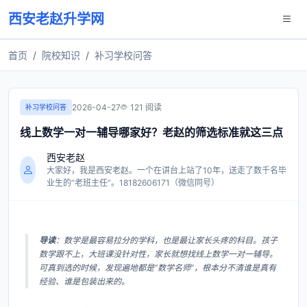
西安老赵升学网
首页
院校知识
补习学校问答
2026-04-27
121 阅读
补习学校问答
线上数学一对一辅导哪家好？老赵的筛选标准就这三点
西安老赵
大家好，我是西安老赵。一个在讲台上站了10年，送走了数千名毕
业生的“老班主任”。18182606171（微信同号）
导读
：数学是最容易拉分的学科，也是最让家长头疼的科目。孩子
数学跟不上，大班课没针对性，家长就想找线上数学一对一辅导。
可真到选的时候，发现遍地都是“数学名师”，根本分不清谁是真有
经验、谁是包装出来的。