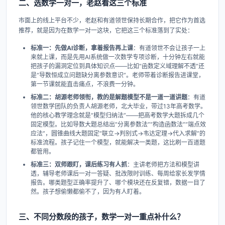
二、选数学一对一，老赵看这三个标准
市面上的线上平台不少，老赵和有道领世保持长期合作，把它作为首选
推荐，就是因为在数学一对一这块，它把这三个标准落到了实处：
标准一：先做AI诊断，拿着报告再上课
：有道领世不会让孩子一上
来就上课，而是先用AI系统做一次数学专项诊断，十分钟左右就能
把孩子的漏洞定位到具体知识点——比如“函数定义域理解不透”还
是“导数恒成立问题缺分离参数意识”。老师带着诊断报告进课堂，
第一节课就能直击痛点，不浪费一分钟。
标准二：胡源老师领衔，教的是解题模型不是一道一道讲题
：有道
领世数学团队的负责人胡源老师，北大毕业，带过13年高考数学。
他的核心教学理念就是“模型归纳法”——把高考数学大题拆成几个
固定模型。比如导数大题总结出“分离参数法”“构造函数法”“端点效
应法”，圆锥曲线大题固定“联立→判别式→韦达定理→代入求解”的
标准流程。孩子记住一个模型，就能解决一类题，这比刷一百道题
都管用。
标准三：双师跟盯，课后练习有人抓
：主讲老师把方法和模型讲
透，辅导老师课后一对一答疑、批改限时训练、每周给家长发学情
报告。哪类题型正确率提升了、哪个模块还在反复错，数据一目了
然。孩子想偷懒都偷不了，因为有人盯着。
三、不同分数段的孩子，数学一对一重点补什么？