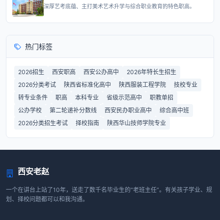
深厚艺考底蕴、主打美术艺术升学与综合职业教育的特色职高。
热门标签
2026招生
西安职高
西安公办高中
2026年特长生招生
2026分类考试
陕西省标准化高中
陕西服装工程学院
技校专业
转专业条件
职高
本科专业
省级示范高中
职教单招
公办学校
第二轮递补分数线
西安民办职业高中
综合高中班
2026分类招生考试
择校指南
陕西华山技师学院专业
西安老赵
一个在讲台上站了10年，送走了数千名毕业生的“老班主任”。有关孩子学业、规
划、择校问题都可以和我沟通。