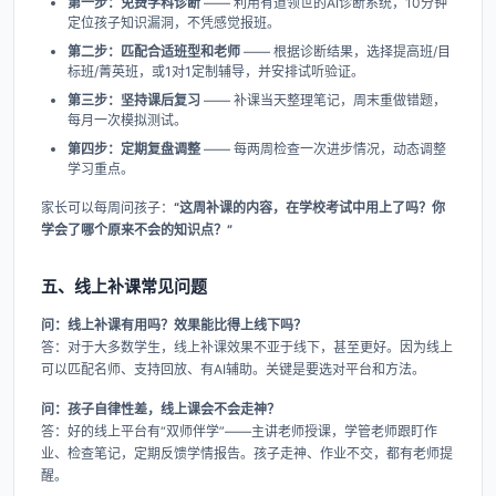
第一步：免费学科诊断
—— 利用有道领世的AI诊断系统，10分钟
定位孩子知识漏洞，不凭感觉报班。
第二步：匹配合适班型和老师
—— 根据诊断结果，选择提高班/目
标班/菁英班，或1对1定制辅导，并安排试听验证。
第三步：坚持课后复习
—— 补课当天整理笔记，周末重做错题，
每月一次模拟测试。
第四步：定期复盘调整
—— 每两周检查一次进步情况，动态调整
学习重点。
家长可以每周问孩子：
“这周补课的内容，在学校考试中用上了吗？你
学会了哪个原来不会的知识点？”
五、线上补课常见问题
问：线上补课有用吗？效果能比得上线下吗？
答：对于大多数学生，线上补课效果不亚于线下，甚至更好。因为线上
可以匹配名师、支持回放、有AI辅助。关键是要选对平台和方法。
问：孩子自律性差，线上课会不会走神？
答：好的线上平台有“双师伴学”——主讲老师授课，学管老师跟盯作
业、检查笔记，定期反馈学情报告。孩子走神、作业不交，都有老师提
醒。