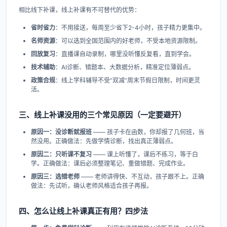
相比线下补课，线上补课有不可替代的优势：
省时省力
：不用接送，每周至少省下2-4小时，孩子精力更集中。
名师资源
：可以选到全国范围内的好老师，不受本地资源限制。
回放复习
：直播课自动录制，哪里没听懂反复看，直到学会。
技术辅助
：AI诊断、错题本、大数据分析，精准定位薄弱点。
政策合规
：线上学科辅导不受“双减”周末节假日限制，时间更灵
活。
三、线上补课没用的三个常见原因（一定要避开）
原因一：没诊断就报班
—— 孩子卡在函数，你却报了几何班，当
然没用。正确做法：先做学情诊断，找出真正薄弱点。
原因二：只听课不复习
—— 课上听懂了，课后不练习，等于白
学。正确做法：课后必须整理笔记、重做错题、完成作业。
原因三：选错老师
—— 老师讲得快、不互动，孩子跟不上。正确
做法：先试听，确认老师风格适合孩子再报。
四、怎么让线上补课真正有用？四步法