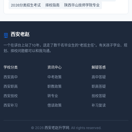
2026分类招生考试
择校指南
陕西华山技师学院专业
西安老赵
一个在讲台上站了10年，送走了数千名毕业生的“老班主任”。有关孩子学业、规
划、择校问题都可以和我沟通。
学校分类
资讯中心
解疑答惑
西安高中
中考政策
高中答疑
西安职高
职教政策
职高答疑
西安技校
转专业
技校答疑
西安补习
借读政策
补习复读
© 2026
西安老赵升学网
. All rights reserved.