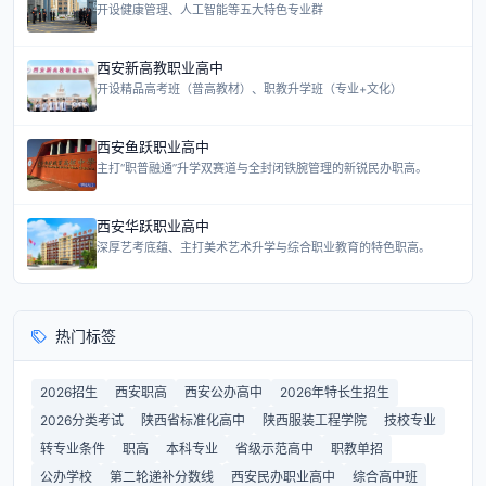
开设健康管理、人工智能等五大特色专业群
西安新高教职业高中
开设精品高考班（普高教材）、职教升学班（专业+文化）
西安鱼跃职业高中
主打“职普融通”升学双赛道与全封闭铁腕管理的新锐民办职高。
西安华跃职业高中
深厚艺考底蕴、主打美术艺术升学与综合职业教育的特色职高。
热门标签
2026招生
西安职高
西安公办高中
2026年特长生招生
2026分类考试
陕西省标准化高中
陕西服装工程学院
技校专业
转专业条件
职高
本科专业
省级示范高中
职教单招
公办学校
第二轮递补分数线
西安民办职业高中
综合高中班