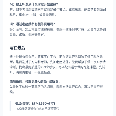
问：线上补课从什么时候开始最好？
答：期中考试后或期末考试前是最佳节点。成绩出来，能清楚看到薄弱
科目，集中补1-2科，效果最明显。
问：通过老赵报名有额外费用吗？
答：没有。您正常支付课程费用，老赵不收任何中介费，还会帮您协调
诊断、试听、调班等事宜。
写在最后
线上补课有没有用，答案不在平台，而在您是否先帮孩子做了科学诊
断，是否选对了方向和老师。先加老赵微信，免费帮孩子做一次AI学情
诊断，找出最拖后腿的2-3个模块，再匹配有道领世的专题课程。先试
听，满意再报名，不花冤枉钱。
添加微信，领取免费AI诊断+试听课：
先让孩子体验一节真正的名师课，看看方法是否适合，再决定是否继
续。
电话/微信：181-8260-6171
（加微信请备注“线上补课咨询”）