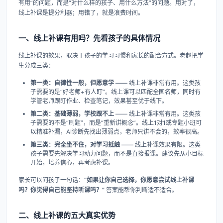
有用”的问题，而是“对什么样的孩子、用什么方法”的问题。用对了，
线上补课是提分利器；用错了，就是浪费时间。
一、线上补课有用吗？先看孩子的具体情况
线上补课的效果，取决于孩子的学习习惯和家长的配合方式。老赵把学
生分成三类：
第一类：自律性一般，但愿意学
—— 线上补课非常有用。这类孩
子需要的是“好老师+有人盯”。线上课可以匹配全国名师，同时有
学管老师跟盯作业、检查笔记，效果甚至优于线下。
第二类：基础薄弱，学校跟不上
—— 线上补课非常有用。这类孩
子需要的不是“刷题”，而是“重新讲概念”。线上1对1或专题小班可
以精准补漏，AI诊断先找出薄弱点，老师只讲不会的，效率很高。
第三类：完全坐不住，对学习抵触
—— 线上补课效果有限。这类
孩子需要先解决学习动力问题，而不是直接报课。建议先从小目标
开始，培养信心，再考虑补课。
家长可以问孩子一句话：
“如果让你自己选择，你愿意尝试线上补课
吗？你觉得自己能坚持听课吗？”
答案能帮你判断适不适合。
二、线上补课的五大真实优势