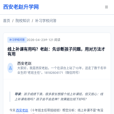
西安老赵升学网
首页
院校知识
补习学校问答
2026-04-23
121 阅读
补习学校问答
线上补课有用吗？老赵：先诊断孩子问题，用对方法才
有用
西安老赵
大家好，我是西安老赵。一个在讲台上站了10年，送走了数千名毕
业生的“老班主任”。18182606171（微信同号）
导读
：孩子成绩下滑，很多家长想报个线上补课班，但又担心：线
上补课有用吗？孩子会不会走神？效果能比线下好吗？
今天
西安老赵
（十年班主任带班经验）帮您分析：线上补课不是“有没