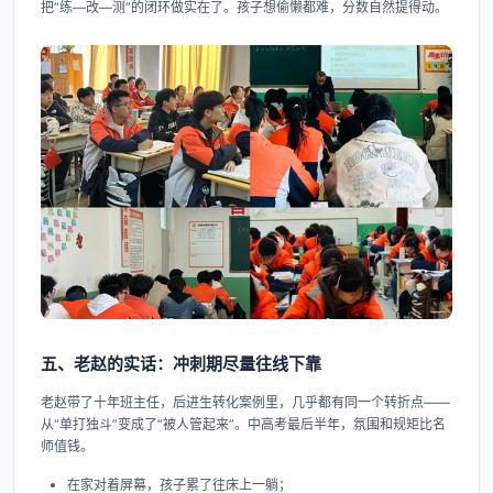
把“练—改—测”的闭环做实在了。孩子想偷懒都难，分数自然提得动。
五、老赵的实话：冲刺期尽量往线下靠
老赵带了十年班主任，后进生转化案例里，几乎都有同一个转折点——
从“单打独斗”变成了“被人管起来”。中高考最后半年，氛围和规矩比名
师值钱。
在家对着屏幕，孩子累了往床上一躺；