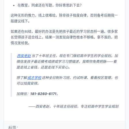
在教室，同桌还在写题，你好意思趴下去？
这种无形的推力，线上很难给。除非孩子极度自律，否则备考后期我一
般建议线下。
如果还在纠结，最好的办法是先把孩子最近的学习状态捋一遍。很多家
长觉得孩子适合线上，结果一测发现自律性根本不够格。拿不准的，把
情况发给我。
西安老赵
当了十年班主任，现在专门做初高中学生的学业规划。加
微信发孩子最近模考成绩或学习习惯描述，我帮你免费把脉——看
是走线上省钱，还是走线下买安心。
想了解
成才学校
这种全日制补习班、约试听课、看看校区管理，也
可以找我安排。
加微信：
181-8260-6171
。
——西安老赵，十年班主任经验，专注初高中学生学业规划
标签：