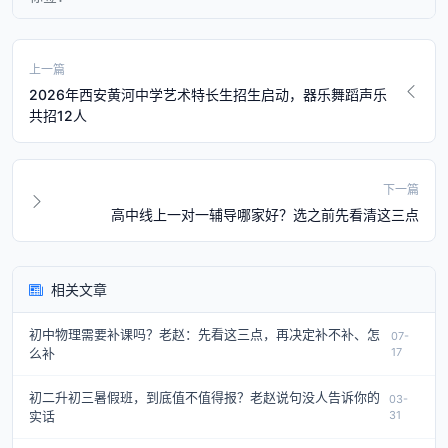
上一篇
2026年西安黄河中学艺术特长生招生启动，器乐舞蹈声乐
共招12人
下一篇
高中线上一对一辅导哪家好？选之前先看清这三点
相关文章
初中物理需要补课吗？老赵：先看这三点，再决定补不补、怎
07-
么补
17
初二升初三暑假班，到底值不值得报？老赵说句没人告诉你的
03-
实话
31