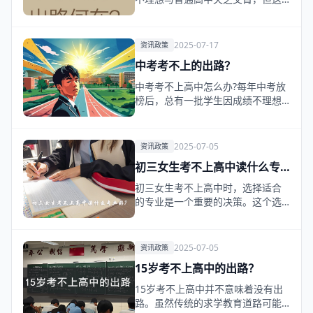
并不意味着升学之路的…
2025-07-17
资讯政策
中考考不上的出路？
中考考不上高中怎么办?每年中考放
榜后，总有一批学生因成绩不理想
陷入迷茫。其实，考…
2025-07-05
资讯政策
初三女生考不上高中读什么专
业好?
初三女生考不上高中时，选择适合
的专业是一个重要的决策。这个选
择应该基于个人兴趣、…
2025-07-05
资讯政策
15岁考不上高中的出路？
15岁考不上高中并不意味着没有出
路。虽然传统的求学教育道路可能