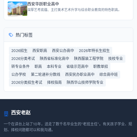
西安华跃职业高中
深厚艺考底蕴、主打美术艺术升学与综合职业教育的特色职高。
热门标签
2026招生
西安职高
西安公办高中
2026年特长生招生
2026分类考试
陕西省标准化高中
陕西服装工程学院
技校专业
转专业条件
职高
本科专业
省级示范高中
职教单招
公办学校
第二轮递补分数线
西安民办职业高中
综合高中班
2026分类招生考试
择校指南
陕西华山技师学院专业
西安老赵
一个在讲台上站了10年，送走了数千名毕业生的“老班主任”。有关孩子学业、规
划、择校问题都可以和我沟通。