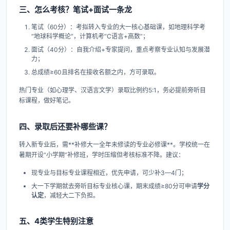
三、怎么考核？笔试+面试一条龙
笔试（60分）：考拟转入专业的大一核心基础课，如地理科学考
“地球科学概论”，计算机考“C语言+高数”；
面试（40分）：自我介绍+专家提问，重点考察专业认知与发展潜
力；
总成绩≥60且排名在接收名额之内，方可录取。
热门专业（如心理学、汉语言文学）录取比例约5:1，务必提前旁听目
标课程，做好笔记。
四、录取后还要补哪些课？
转入新专业后，需**补修大一全年未修读的专业必修课**。学校统一在
暑期开设“小学期”补修班，学时压缩但考核标准不降。建议：
现专业与目标专业课程相近，优先申请，可少补3—4门；
大一下学期就去旁听目标专业核心课，期末成绩≥80分可申请
学分
认定
，减轻大二下负担。
五、4类学生特别注意