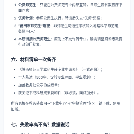
公费师范生
：只能在公费师范专业内部互转，且须生源省教育厅书
面同意；
优师计划
：参照公费生执行，转出后失去“优师”资格；
“莆田市师范生”选拔
：非师范生可通过考核转入地理科学师范班，
名额≤4人；
本研衔接公费师范生
：原则上不允许转专业，确需调整须省级教育
行政部门批复。
六、材料清单一次备齐
《陕西师范大学本科生转专业申请表》（一式两份）；
个人陈述（500字，含转专业理由、学业规划）；
加盖教务处公章的成绩单；
获奖证书或科研成果复印件（非必须，面试加分）。
所有表格在教务处官网→“下载中心”→“学籍管理”专区一键下载，别用
旧版。
七、失败率高不高？数据说话