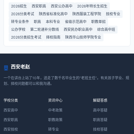
2026招生
西安职高
西安公办高中
2026年特长生招生
2026分类考试
陕西省标准化高中
陕西服装工程学院
技校专业
转专业条件
职高
本科专业
省级示范高中
职教单招
公办学校
第二轮递补分数线
西安民办职业高中
综合高中班
2026分类招生考试
择校指南
陕西华山技师学院专业
西安老赵
一个在讲台上站了10年，送走了数千名毕业生的“老班主任”。有关孩子学业、规
划、择校问题都可以和我沟通。
学校分类
资讯中心
解疑答惑
西安高中
中考政策
高中答疑
西安职高
职教政策
职高答疑
西安技校
转专业
技校答疑