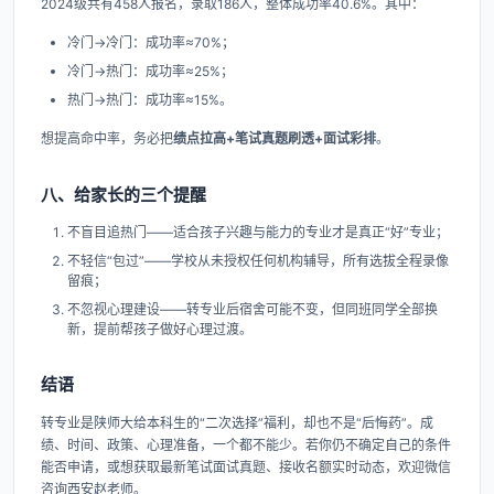
2024级共有458人报名，录取186人，整体成功率40.6%。其中：
冷门→冷门：成功率≈70%；
冷门→热门：成功率≈25%；
热门→热门：成功率≈15%。
想提高命中率，务必把
绩点拉高+笔试真题刷透+面试彩排
。
八、给家长的三个提醒
不盲目追热门——适合孩子兴趣与能力的专业才是真正“好”专业；
不轻信“包过”——学校从未授权任何机构辅导，所有选拔全程录像
留痕；
不忽视心理建设——转专业后宿舍可能不变，但同班同学全部换
新，提前帮孩子做好心理过渡。
结语
转专业是陕师大给本科生的“二次选择”福利，却也不是“后悔药”。成
绩、时间、政策、心理准备，一个都不能少。若你仍不确定自己的条件
能否申请，或想获取最新笔试面试真题、接收名额实时动态，欢迎微信
咨询西安赵老师。