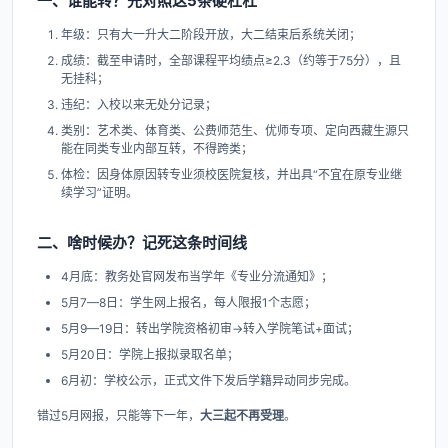
一、谁能转？先对照这5条硬杠杠
年级：只有大一升大二阶段开放，大二结束后系统关闭；
成绩：截至申请时，全部课程平均绩点≥2.3（约等于75分），且
无挂科；
违纪：入校以来无处分记录；
类别：艺术类、体育类、公费师范生、优师专项、定向西藏生源只
能在同类专业内部互转，不得跨类；
体检：因身体原因转专业须校医院复核，并出具“不宜在原专业继
续学习”证明。
二、啥时候办？记死这条时间线
4月底：教务处官网发布当学年《专业分流通知》；
5月7—8日：学生网上报名，每人限报1个志愿；
5月9—19日：转出学院资格初审→转入学院笔试+面试；
5月20日：学院上报拟录取名单；
6月初：学校公示，正式文件下发后学籍异动同步完成。
错过5月网报，只能等下一年，
大三起不再受理
。