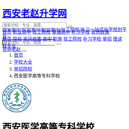
西安老赵升学网
西安高中/综合高中/职业高中/技工院校/补习一站式升学规划平
首页
职业高中
技工院校
普通高中
补习学校
资讯政策
台
首页
院校
资讯政策
高中
职高
技工院校
补习学校
单招
借读
转专业
咨询老赵
首页
学校大全
单招院校
西安医学高等专科学校
西安医学高等专科学校