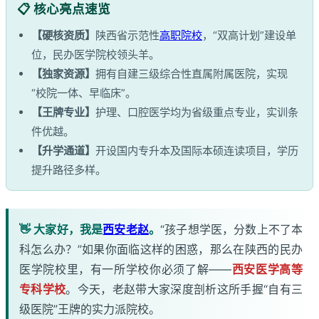
📋 核心亮点速览
【硬核资质】
陕西省示范性
高职院校
，“双高计划”建设单
位，民办医学院校领头羊。
【独家资源】
拥有自建三级综合性直属附属医院，实现
“校院一体、早临床”。
【王牌专业】
护理、口腔医学均为省级重点专业，实训条
件优越。
【升学通道】
开设国内专升本及国际本硕连读项目，学历
提升路径多样。
👋 大家好，我是
西安老赵
。
“孩子想学医，分数上不了本
科怎么办？”如果你面临这样的困惑，那么在陕西的民办
医学院校里，有一所学校你必须了解——
西安医学高等
专科学校
。今天，老赵带大家深度剖析这所手握“自有三
级医院”王牌的实力派院校。