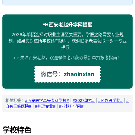
📢 西安老赵升学网提醒
2026年单招选择对职业生涯至关重要。学医之路需要专业规
划，如果您对这所学校还有疑问，欢迎联系老赵获取一对一专业
指导。
👉 关注西安老赵，欢迎微信老赵获取最新单招报考指南！
微信号：
zhaoinxian
相关标签：
#西安医学高等专科学校#
|
#2027单招#
|
#民办医学院#
|
#
自有三级医院#
|
#护理专业#
|
#老赵升学网#
学校特色