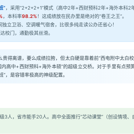
班”
，采用“2+2+2+1”模式（高中2年+西财预科2年+海外本科
%
，本科率
98.2%
！这成绩放在民办里是绝对的“卷王之王”。
间独立卫浴、空调暖气宿舍，比很多纯走读公办还省心！
直达校门，通勤极其丝滑。
么贵得离谱，要么成绩拉胯，但太白硬是靠着前“西电附中太白校
国内高中+西财预科+海外本硕”的超级立交桥。对于手里有点预
班”，是容错率极高的神级配置。
/特级3人，省市能手20人。高中全面推行“芯动课堂”（创设情境