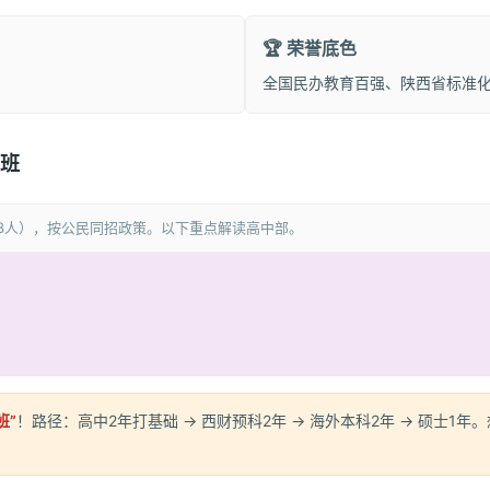
🏆 荣誉底色
全国民办教育百强、陕西省标准
财班
53人），按公民同招政策。以下重点解读高中部。
班”
！路径：高中2年打基础 → 西财预科2年 → 海外本科2年 → 硕士