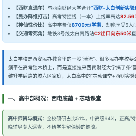
【西财直通车】
与西南财经大学合开
“西财-太白创新实验
【民办降维打击】
高考特控线（一本）上线率高达
82.56
【神仙性价比】
高中学费仅
8700元/学期
，却能享受6人
【交通零死角】
地铁3号线太白南路站
C2出口向东50米
太白学校是西安民办教育里的一股“清流”。很多民办学校要
躺平在高考独木桥上，而是直接拉来西南财经大学搞了条“
维升学后路的城六区家庭，太白高中的“芯动课堂+西财实验
一、高中部概况：西电底蕴 + 芯动课堂
高中师资与模式：
全校硕研占比51%，中高级64%，正高
晚辅导专人巡查，不给学生留偷懒的缝隙。