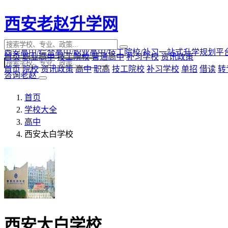
西安老赵升学网
西安高中/综合高中/职业高中/技工院校/补习一站式升学规划平
首页
职业高中
技工院校
普通高中
补习学校
资讯政策
首页
院校
资讯政策
高中
职高
技工院校
补习学校
单招
借读
转
咨询老赵
首页
学校大全
高中
西安太白学校
西安太白学校