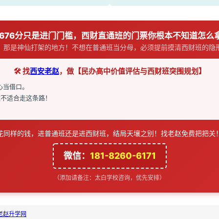
️ 676分只是进门门槛，西财直通班的门票你根本不知道怎么
！那是神仙打架的地方！不想在普通班当分母，必须提前摸清西财班的隐
🛠️ 找
西安老赵
，做【民办高中价值评估与西财班突围规划】
心当借口。
子适不适合走这条路！
花同样的钱，进普通班还是进西财班，结局天壤之别！找老赵免费把把关
微信：
181-8260-6171
（添加请备注：太白学校咨询，优先安排）
老赵升学网