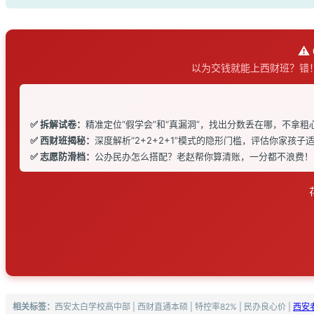
⚠
以为交钱就能上西财班？错
✅ 拆解试卷：
精准定位“假学会”和“真漏洞”，找出分数丢在哪，不拿粗
✅ 西财班揭秘：
深度解析“2+2+2+1”模式的隐形门槛，评估你家孩
✅ 志愿防滑档：
公办民办怎么搭配？老赵帮你算清账，一分都不浪费！
相关标签：
西安太白学校高中部 | 西财直通本硕 | 特控率82% | 民办良心价 |
西安