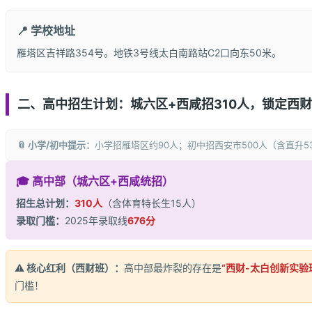
📍 学校地址
雁塔区吉祥路354号。地铁3号线太白南路站C2口向东50米。
二、高中招生计划：城六区+西咸招310人，锁定西
📎 小学/初中提示：
小学招雁塔区约90人；初中招西安市500人（含直升
🎓 高中部（城六区+西咸统招）
招生总计划：
310人
（含体育特长生15人）
录取门槛：
2025年录取线
676分
⚠️ 核心红利（西财班）：
高中部最炸裂的存在是
“西财-太白创新实验
门槛！