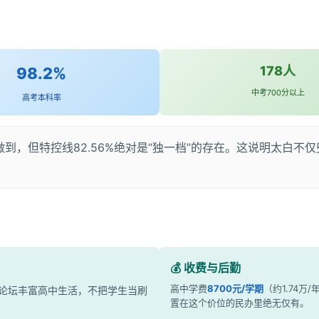
178人
98.2%
中考700分以上
高考本科率
能做到，但特控线82.56%绝对是“独一档”的存在。这说明太白
💰 收费与后勤
高中学费
8700元/学期
（约1.74万/
论坛丰富高中生活，不把学生当刷
置在这个价位的民办里绝无仅有。