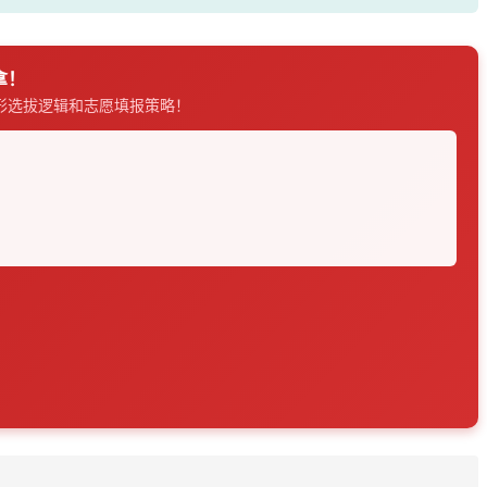
拿！
形选拔逻辑和志愿填报策略！
！