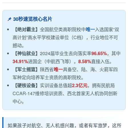
📌 30秒速览核心名片
【绝对霸主】
全国航空类高职院校中
唯一
入选国家“双
高计划”高水平学校建设单位（C档），行业地位不可
撼动。
【神仙就业】
2024届毕业生去向落实率
96.65%
，其中
34.91%
进国企（中航西飞等），
8.58%
直接入伍。
【军士摇篮】
陕西省
唯一
具备空、陆、海、火箭军四
军种定向培养军士资质的高职院校。
【硬核设备】
实训设备总值超
2.3亿元
，拥有民航局
CCAR-147维修培训资质、西北首家无人机协同创新
中心。
如果孩子对航空、无人机感兴趣，或者有军旅梦，这所