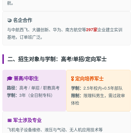
航。
🤝 名企合作
与中航西飞、大疆创新、华为、南方航空等
297家
企业建立实训
基地，订单班广泛。
二、招生对象与学制：高考/单招/定向军士
🎓 普高/中职生
🎖️ 定向培养军士
路径：
高考 / 单招 / 职教高考
学制：
2.5年校内+0.5年部队
学制：
3年（全日制专科）
限制：
限理科男生，需过政审
体检
📅 军士涉及专业
飞机电子设备维修、液压与气动、无人机应用技术等