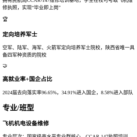
拥有民航局CCAR-147维修培训基地，学生在校可考取飞机维
修执照，实现“毕业即上岗”
🏆
定向培养军士
空军、陆军、海军、火箭军定向培养军士院校，陕西省唯一具
备四军种资质的院校
🤝
高就业率+国企占比
2024届去向落实率96.65%，34.91%进入国企，8.58%进入部队
专业/班型
飞机机电设备维修
专业层次：国家级高水平专业群核心，CCAR-147执照培训。