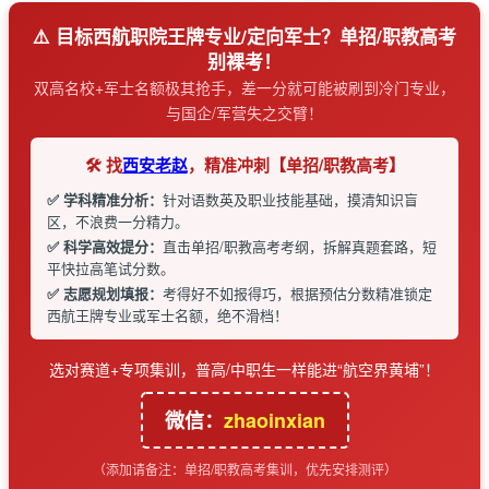
⚠️ 目标西航职院王牌专业/定向军士？单招/职教高考
别裸考！
双高名校+军士名额极其抢手，差一分就可能被刷到冷门专业，
与国企/军营失之交臂！
🛠️ 找
西安老赵
，精准冲刺【单招/职教高考】
✅ 学科精准分析：
针对语数英及职业技能基础，摸清知识盲
区，不浪费一分精力。
✅ 科学高效提分：
直击单招/职教高考考纲，拆解真题套路，短
平快拉高笔试分数。
✅ 志愿规划填报：
考得好不如报得巧，根据预估分数精准锁定
西航王牌专业或军士名额，绝不滑档！
选对赛道+专项集训，普高/中职生一样能进“航空界黄埔”！
微信：
zhaoinxian
（添加请备注：单招/职教高考集训，优先安排测评）