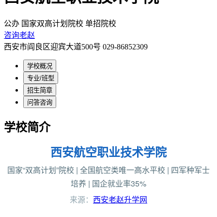
公办
国家双高计划院校
单招院校
咨询老赵
西安市阎良区迎宾大道500号
029-86852309
学校概况
专业/班型
招生简章
问答咨询
学校简介
西安航空职业技术学院
国家“双高计划”院校 | 全国航空类唯一高水平校 | 四军种军士
培养 | 国企就业率35%
来源：
西安老赵升学网