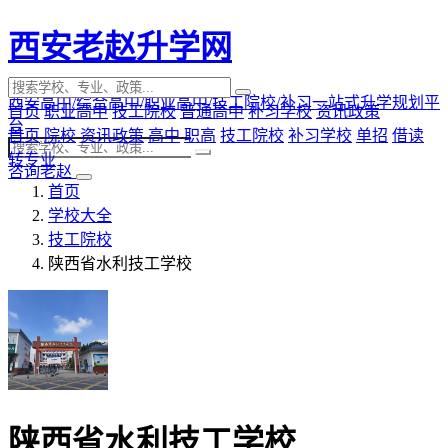
西安老赵升学网
西安高中/综合高中/职业高中/技工院校/补习一站式升学规划平
首页
职业高中
技工院校
普通高中
补习学校
资讯政策
台
首页
院校
资讯政策
高中
职高
技工院校
补习学校
单招
借读
转专业
咨询老赵
首页
学校大全
技工院校
陕西省水利技工学校
陕西省水利技工学校