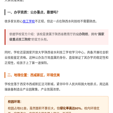
大家梳理清楚。
一、办学资质：公办重点，靠谱吗？
很多家长担心
技工学校
不正规，但这一点在陕西水利技校不需要顾虑。
依据学校官方介绍：该校是隶属于陕西省教育厅的
公办院校
，拥有“
国家
级重点技工院校
”的官方头衔。
同时，学校还是国家开放大学陕西省水利技工学校学习中心，具备开展社会职
业技能鉴定资格。这种公办及厅局直属的身份，直接保证了其办学的稳定性和
正规性，给孩子上了第一道保险。
二、地理位置：西咸新区，环境优美
学校坐落于西安市西咸新区泾河新城，紧邻中华人民共和国大地原点，周边高
端装备制造业产业园聚集，产业氛围浓厚。
校园环境：
校园占地61亩，虽然面积不算巨大，但
绿化率高达60%
。校内环境优