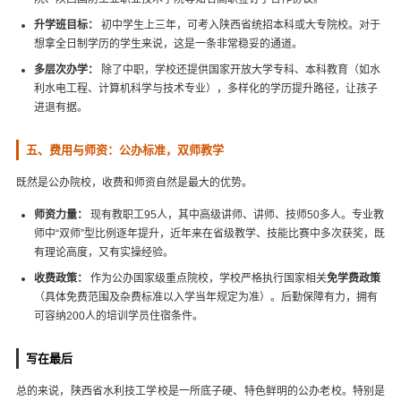
升学班目标：
初中学生上三年，可考入陕西省统招本科或大专院校。对于
想拿全日制学历的学生来说，这是一条非常稳妥的通道。
多层次办学：
除了中职，学校还提供国家开放大学专科、本科教育（如水
利水电工程、计算机科学与技术专业），多样化的学历提升路径，让孩子
进退有据。
五、费用与师资：公办标准，双师教学
既然是公办院校，收费和师资自然是最大的优势。
师资力量：
现有教职工95人，其中高级讲师、讲师、技师50多人。专业教
师中“双师”型比例逐年提升，近年来在省级教学、技能比赛中多次获奖，既
有理论高度，又有实操经验。
收费政策：
作为公办国家级重点院校，学校严格执行国家相关
免学费政策
（具体免费范围及杂费标准以入学当年规定为准）。后勤保障有力，拥有
可容纳200人的培训学员住宿条件。
写在最后
总的来说，陕西省水利技工学校是一所底子硬、特色鲜明的公办老校。特别是