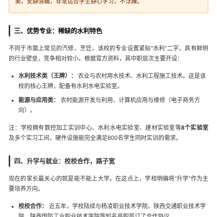
美，安静清幽，非常适合学生静心学习，不浮躁。
三、优势专业：稀缺的水利特色
不同于市面上常见的汽修、烹饪，该校的专业设置紧贴“水利”二字，具有鲜明
的行业壁垒，竞争相对较小。根据官方资料，其中职层次主要开设：
水利技术类（王牌）：
农业与农村用水技术、水利工程施工技术。这是该
校的核心王牌，配备有水利水电实验室。
能源与应用类：
农村能源开发与利用、计算机应用与维修（电子商务方
向）。
注：学校拥有数控加工实训中心、水利水电实验室、建材实验室等
8个实验室
及多个实习工间，硬件设施能完全满足800名学生同时实训的需求。
四、升学与就业：校校合作，路子宽
现在的家长最关心的就是能不能上大学。在这点上，学校明确将“升学”作为主
要培养方向。
校校合作：
近五年，学校陆续与杨凌职业技术学院、陕西交通职业技术学
院、陕西国防工业职业技术学院等知名高职签订了合作协议。