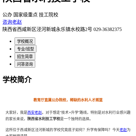
公办
国家级重点
技工院校
咨询老赵
陕西省西咸新区泾河新城永乐镇水校路2号
029-36382375
学校概况
专业/班型
招生简章
问答咨询
学校简介
教育厅直属公办院校，稀缺的水利人才摇篮
大家好，我是
西安老赵
。对于想走“技术+升学”路线，特别是对水利行业感兴趣
的家长来说，
陕西省水利技工学校
是一个独特的选择。
这所位于西咸新区泾河新城的学校究竟底子如何？升学有保障吗？今天
老赵
为