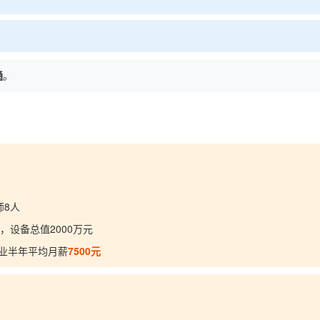
通
。
师8人
，设备总值2000万元
业半年平均月薪
7500元