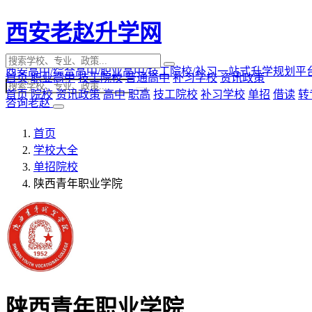
西安老赵升学网
西安高中/综合高中/职业高中/技工院校/补习一站式升学规划平
首页
职业高中
技工院校
普通高中
补习学校
资讯政策
首页
院校
资讯政策
高中
职高
技工院校
补习学校
单招
借读
转
咨询老赵
首页
学校大全
单招院校
陕西青年职业学院
陕西青年职业学院