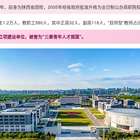
ege）创办于1952年，前身为陕西省团校，2005年经省政府批准升格为全日制公办高职
.2万人，教职工580人，其中正高32人、副高118人，"双师型"教师占比
立项建设单位
，被誉为
"三秦青年人才摇篮"
。