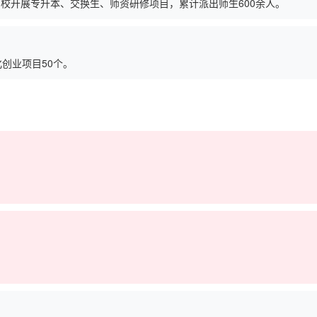
高校开展专升本、交换生、师资研修项目，累计派出师生600余人。
化创业项目50个。