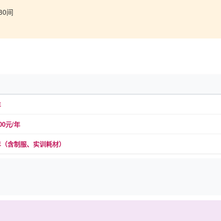
30间
年
000元/年
元/年（含制服、实训耗材）