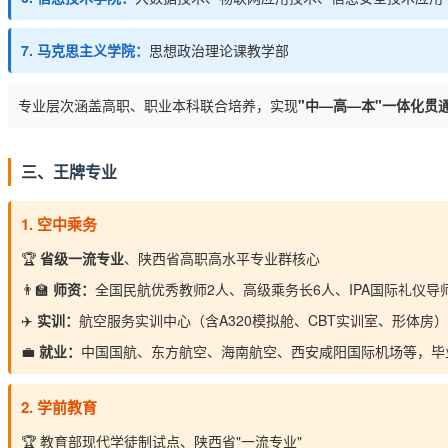
7. 马克思主义学院：
思想政治理论课教学部
专业层次涵盖高职、职业本科联合培养，实现
"中—高—本"一体化贯
三、王牌专业
1. 空中乘务
🏆
省级一流专业
、陕西省高职高水平专业群核心
👨‍🏫
师资：
全国民航优秀教师2人、高级乘务长6人、IPA国际礼仪导
✈️
实训：
航空服务实训中心（含A320模拟舱、CBT实训室、形体房）
💼
就业：
中国国航、东方航空、海南航空、西安咸阳国际机场等，毕
2. 学前教育
🏆 教育部现代学徒制试点、陕西省"一流专业"