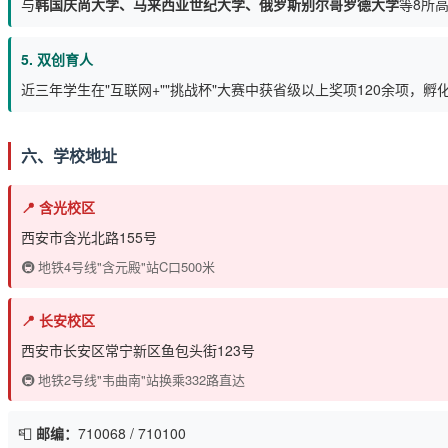
与
韩国庆尚大学、马来西亚世纪大学、俄罗斯别尔哥罗德大学
等8所
5. 双创育人
近三年学生在"互联网+""挑战杯"大赛中获省级以上奖项120余项，孵
六、学校地址
📍 含光校区
西安市含光北路155号
🚇 地铁4号线"含元殿"站C口500米
📍 长安校区
西安市长安区常宁新区鱼包头街123号
🚇 地铁2号线"韦曲南"站换乘332路直达
📮
邮编：
710068 / 710100