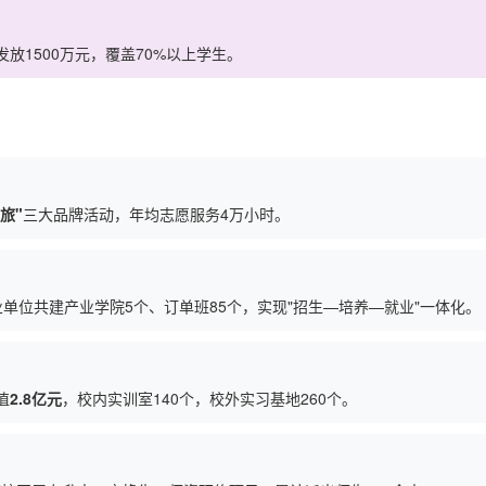
发放1500万元，覆盖70%以上学生。
旅"
三大品牌活动，年均志愿服务4万小时。
业单位共建产业学院5个、订单班85个，实现"招生—培养—就业"一体化。
值
2.8亿元
，校内实训室140个，校外实习基地260个。