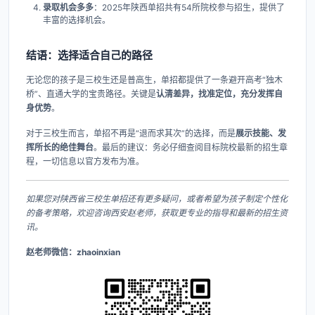
录取机会多多
​：2025年陕西单招共有54所院校参与招生，提供了
丰富的选择机会。
结语：选择适合自己的路径
无论您的孩子是三校生还是普高生，单招都提供了一条避开高考“独木
桥”、直通大学的宝贵路径。关键是
认清差异，找准定位，充分发挥自
身优势
。
对于三校生而言，单招不再是“退而求其次”的选择，而是
展示技能、发
挥所长的绝佳舞台
。最后的建议：务必仔细查阅目标院校最新的招生章
程，一切信息以官方发布为准。
如果您对陕西省三校生单招还有更多疑问，或者希望为孩子制定个性化
的备考策略，欢迎咨询西安赵老师，获取更专业的指导和最新的招生资
讯。
赵老师微信：zhaoinxian