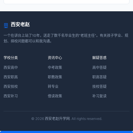
西安老赵
一个在讲台上站了10年，送走了数千名毕业生的“老班主任”。有关孩子学业、规
划、择校问题都可以和我沟通。
学校分类
资讯中心
解疑答惑
西安高中
中考政策
高中答疑
西安职高
职教政策
职高答疑
西安技校
转专业
技校答疑
西安补习
借读政策
补习复读
© 2026
西安老赵升学网
. All rights reserved.