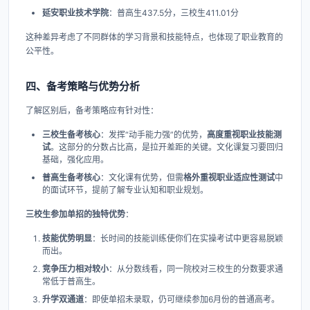
延安职业技术学院
​：普高生437.5分，三校生411.01分
这种差异考虑了不同群体的学习背景和技能特点，也体现了职业教育的
公平性。
四、备考策略与优势分析
了解区别后，备考策略应有针对性：
三校生备考核心
​：发挥“动手能力强”的优势，​
高度重视职业技能测
试
。这部分的分数占比高，是拉开差距的关键。文化课复习要回归
基础，强化应用。
普高生备考核心
​：文化课有优势，但需
格外重视职业适应性测试
中
的面试环节，提前了解专业认知和职业规划。
三校生参加单招的独特优势
​：
技能优势明显
​：长时间的技能训练使你们在实操考试中更容易脱颖
而出。
竞争压力相对较小
​：从分数线看，同一院校对三校生的分数要求通
常低于普高生。
升学双通道
​：即使单招未录取，仍可继续参加6月份的普通高考。