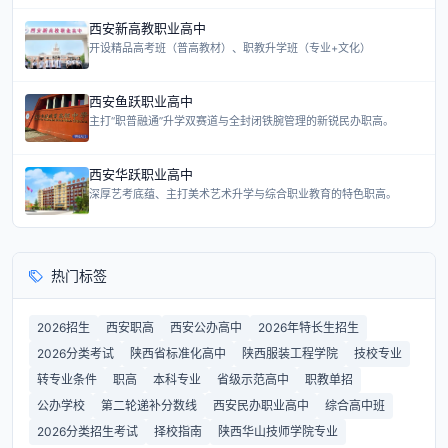
西安新高教职业高中
开设精品高考班（普高教材）、职教升学班（专业+文化）
西安鱼跃职业高中
主打“职普融通”升学双赛道与全封闭铁腕管理的新锐民办职高。
西安华跃职业高中
深厚艺考底蕴、主打美术艺术升学与综合职业教育的特色职高。
热门标签
2026招生
西安职高
西安公办高中
2026年特长生招生
2026分类考试
陕西省标准化高中
陕西服装工程学院
技校专业
转专业条件
职高
本科专业
省级示范高中
职教单招
公办学校
第二轮递补分数线
西安民办职业高中
综合高中班
2026分类招生考试
择校指南
陕西华山技师学院专业