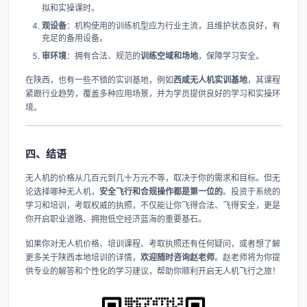
拟和实操课时。
观设备
​：机构使用的训练机型应为行业主流，且维护状态良好，有
充足的备用设备。
审环境
​：拥有合法、规范的
训练空域和场地
，保障学习安全。
在陕西，也有一些不错的实训基地，例如
西咸无人机实训基地
，其课程
紧跟行业趋势，覆盖多种应用场景，并为学员提供良好的学习和实操环
境。
四、结语
无人机的价格从几百元到几十万元不等，取决于你的需求和目标。但无
论选择哪种无人机，​
安全飞行和合规操作都是第一位的
。投资于系统的
学习和培训，考取权威的执照，不仅能让你飞得合法、飞得安全，更是
你开启职业道路、拥抱低空经济蓝海的重要基石。
如果你对无人机价格、培训课程、考取执照还有任何疑问，或者想了解
更多关于陕西本地培训的详情，​
欢迎随时咨询赵老师
。赵老师将为你提
供专业的解答和个性化的学习建议，帮助你顺利开启无人机飞行之旅！