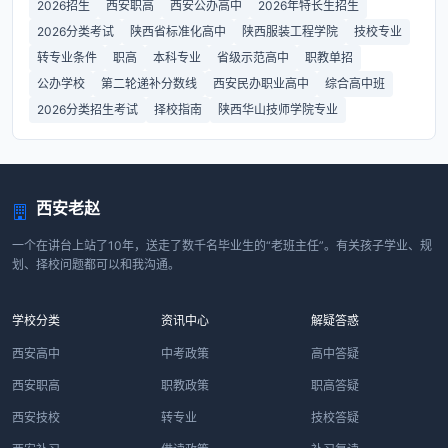
2026招生
西安职高
西安公办高中
2026年特长生招生
2026分类考试
陕西省标准化高中
陕西服装工程学院
技校专业
转专业条件
职高
本科专业
省级示范高中
职教单招
公办学校
第二轮递补分数线
西安民办职业高中
综合高中班
2026分类招生考试
择校指南
陕西华山技师学院专业
西安老赵
一个在讲台上站了10年，送走了数千名毕业生的“老班主任”。有关孩子学业、规
划、择校问题都可以和我沟通。
学校分类
资讯中心
解疑答惑
西安高中
中考政策
高中答疑
西安职高
职教政策
职高答疑
西安技校
转专业
技校答疑