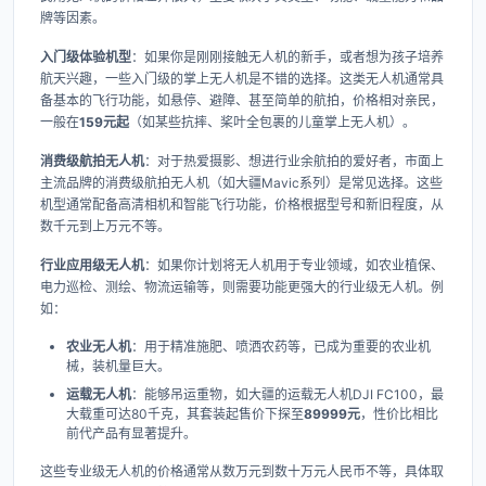
牌等因素。
入门级体验机型
​：如果你是刚刚接触无人机的新手，或者想为孩子培养
航天兴趣，一些入门级的掌上无人机是不错的选择。这类无人机通常具
备基本的飞行功能，如悬停、避障、甚至简单的航拍，价格相对亲民，
一般在
159元起
​（如某些抗摔、桨叶全包裹的儿童掌上无人机）。
消费级航拍无人机
​：对于热爱摄影、想进行业余航拍的爱好者，市面上
主流品牌的消费级航拍无人机（如大疆Mavic系列）是常见选择。这些
机型通常配备高清相机和智能飞行功能，价格根据型号和新旧程度，从
数千元到上万元不等。
行业应用级无人机
​：如果你计划将无人机用于专业领域，如农业植保、
电力巡检、测绘、物流运输等，则需要功能更强大的行业级无人机。例
如：
农业无人机
​：用于精准施肥、喷洒农药等，已成为重要的农业机
械，装机量巨大。
运载无人机
​：能够吊运重物，如大疆的运载无人机DJI FC100，最
大载重可达80千克，其套装起售价下探至
89999元
，性价比相比
前代产品有显著提升。
这些专业级无人机的价格通常从数万元到数十万元人民币不等，具体取