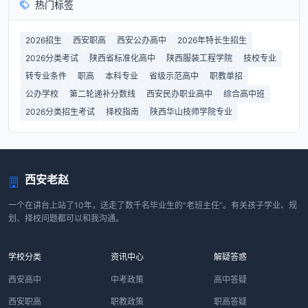
热门标签
2026招生
西安职高
西安公办高中
2026年特长生招生
2026分类考试
陕西省标准化高中
陕西服装工程学院
技校专业
转专业条件
职高
本科专业
省级示范高中
职教单招
公办学校
第二轮递补分数线
西安民办职业高中
综合高中班
2026分类招生考试
择校指南
陕西华山技师学院专业
西安老赵
一个在讲台上站了10年，送走了数千名毕业生的“老班主任”。有关孩子学业、规
划、择校问题都可以和我沟通。
学校分类
资讯中心
解疑答惑
西安高中
中考政策
高中答疑
西安职高
职教政策
职高答疑