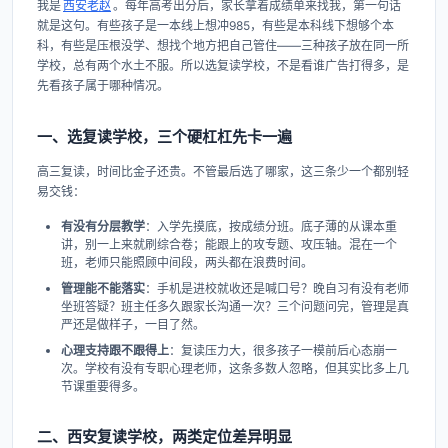
我是
西安老赵
。每年高考出分后，家长拿着成绩单来找我，第一句话
就是这句。有些孩子是一本线上想冲985，有些是本科线下想够个本
科，有些是压根没学、想找个地方把自己管住——三种孩子放在同一所
学校，总有两个水土不服。所以选复读学校，不是看谁广告打得多，是
先看孩子属于哪种情况。
一、选复读学校，三个硬杠杠先卡一遍
高三复读，时间比金子还贵。不管最后选了哪家，这三条少一个都别轻
易交钱：
有没有分层教学
：入学先摸底，按成绩分班。底子薄的从课本重
讲，别一上来就刷综合卷；能跟上的攻专题、攻压轴。混在一个
班，老师只能照顾中间段，两头都在浪费时间。
管理能不能落实
：手机是进校就收还是喊口号？晚自习有没有老师
坐班答疑？班主任多久跟家长沟通一次？三个问题问完，管理是真
严还是做样子，一目了然。
心理支持跟不跟得上
：复读压力大，很多孩子一模前后心态崩一
次。学校有没有专职心理老师，这条多数人忽略，但其实比多上几
节课重要得多。
二、西安复读学校，两类定位差异明显