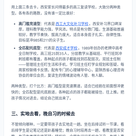
用上面三条去卡，西安家长问得最多的高三复读学校，大致分两种类
型。各有各的路数，没有谁一定比谁好：
高门槛竞速型
：代表是
西工大文化补习学校
。西安补习界口碑深
厚，理科教学能力强，学风浓。特点是有分数门槛，生源基础普遍
较好，教学节奏快、拔高力度大。适合本身底子扎实、自律性强、
目标是冲985和211的尖子生。
全匹配托底型
：代表是
西安成才学校
。1989年创办的老牌中高考
全日制学校，高三班25到35人，分层教学从基础班、平行班到冲
刺班都有覆盖，各种起点的孩子都能找到匹配层次。双班主任制
——管理班主任盯生活和手机，学习班主任盯学业规划和答疑，每
周家校联络卡反馈。配有专门的心理辅导中心，是陕西省心理咨询
协会的单位会员，复读生的情绪波动有人管、有人聊。
两种类型，打个比方：高门槛型是竞速赛道，适合已经跑在前面想冲更
快的；全匹配型是托底跑道，各种起点的孩子都能被接住、往上推。把
孩子情况对进去，结论自己就出来了。
三、实地去看，晚自习的时候去
不管倾向哪种，一定要带孩子去实地走一趟。坐在后排试听一节课，看
后排学生是记笔记还是趴着睡觉；晚自习时段再去一趟，看教室是否安