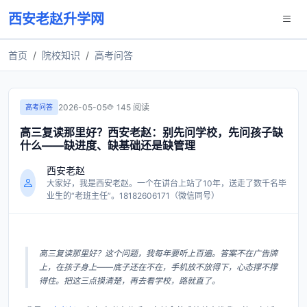
西安老赵升学网
首页
院校知识
高考问答
2026-05-05
145 阅读
高考问答
高三复读那里好？西安老赵：别先问学校，先问孩子缺
什么——缺进度、缺基础还是缺管理
西安老赵
大家好，我是西安老赵。一个在讲台上站了10年，送走了数千名毕
业生的“老班主任”。18182606171（微信同号）
高三复读那里好？这个问题，我每年要听上百遍。答案不在广告牌
上，在孩子身上——底子还在不在，手机放不放得下，心态撑不撑
得住。把这三点摸清楚，再去看学校，路就直了。