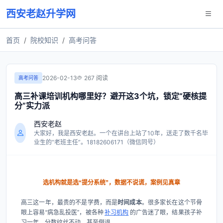
西安老赵升学网
首页
院校知识
高考问答
2026-02-13
267 阅读
高考问答
高三补课培训机构哪里好？避开这3个坑，锁定“硬核提
分”实力派
西安老赵
大家好，我是西安老赵。一个在讲台上站了10年，送走了数千名毕
业生的“老班主任”。18182606171（微信同号）
选机构就是选“提分系统”，数据不说谎，案例见真章
高三这一年，最贵的不是学费，而是
时间成本
。很多家长在这个节骨
眼上容易“病急乱投医”，被各种
补习机构
的广告迷了眼，结果孩子补
习一年，分数纹丝不动，甚至倒退。