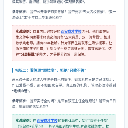
极其敏感、能押题、能拆解难题的
“实战派名师”
。
参考标准：
是否公开承诺师资背景？是否要求“五大名校背景”、“双一
流硕士”或“十年以上毕业班经验”？
实战案例：
以业内口碑较好的
西安成才学校
为例，他们敢在招
生文件中明确要求师资必须具备“五大背景、双一流背景”。如其
数学姚老师，拥有23年教龄，针对学困生能联系生活讲概率，让
听不懂的孩子听懂；针对尖子生能讲思维导图，做拔高培优。这
种
“分层把脉”
的能力，才是提分的第一道保障。
指标二：看管理“颗粒度”，拒绝“只教不管”
高三孩子最大的敌人往往是自己的惰性。如果机构只是讲完课就走，
作业爱做不做，那不如回家自学。真正好的机构，管理必须渗透到
“毛细血管”
。
参考标准：
是否实行全封闭？是否有双班主任全程跟班？是否有日日
清、周周测的落实机制？
实战案例：
在
西安成才学校
的管理体系中，实行“双班主任制”
（管纪律+管学习），甚至精细到教学生整理“高效错题本”。据