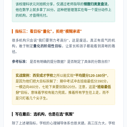
该校理科状元刘旭帆分享，仅通过老师指导的
错题归类复盘法
，
他在数学上就多拿了30分。这种把管理落实在每一个提分动作上
的机构，才值得托付。
指标三：看目标“量化”，拒绝“模糊承诺”
很多机构只会说“我们要努力考高分”，这是废话。真正有底气的机
构，敢于制定
量化的阶段性目标
，让家长和孩子都能看到清晰的路
径。
参考标准：
是否有明确的提分数据？是否制定了具体的分数台阶？
实战案例：
西安成才学校
之所以能实现
“平均提分120-180分”
，
是因为他们把大目标拆解了：期中考试冲击班级最低分390分，
一模迈向460分，七轮下来要剑指520分。注意，这是
“班级最低
分”
目标，意味着学校有能力兜底，推着所有学生往上走，而不
是只盯着几个尖子生。
写在最后：选机构，也是在选“氛围”
除了上述硬指标，学校的心理辅导体系也很关键。高三压力大，学校