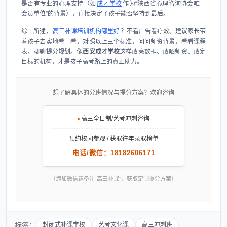
是否有专业的心理支持（如
成才学校
作为“陕西省心理咨询协会唯一
会员单位”的背景），直接决定了孩子能否坚持到最后。
综上所述，
高三补课培训机构哪里好
？不看广告看疗效。建议家长带
着孩子去实地看一看，对照以上三个标准，问问师资背景，看看课程
表，聊聊提分规划。像
西安成才学校
这样敢亮数据、敢晒师资、敢定
目标的机构，才是孩子高考路上的真正助力。
想了解具体的分班情况与提分方案？欢迎咨询
▪
高三全日制/艺考冲刺咨询
预约校园参观 / 获取往年录取榜单
电话/微信：18182606171
（添加微信请备注“高三补课”，获取定制提分方案）
标签：
封闭式补课学校
艺考文化课
高三冲刺班