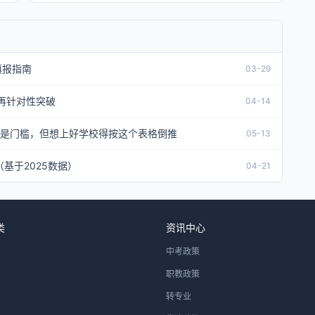
填报指南
03-29
再针对性突破
04-14
分是门槛，但想上好学校得按这个表格倒推
05-13
（基于2025数据）
04-21
类
资讯中心
中考政策
职教政策
转专业