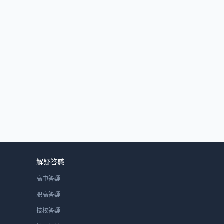
解疑答惑
高中答疑
职高答疑
技校答疑