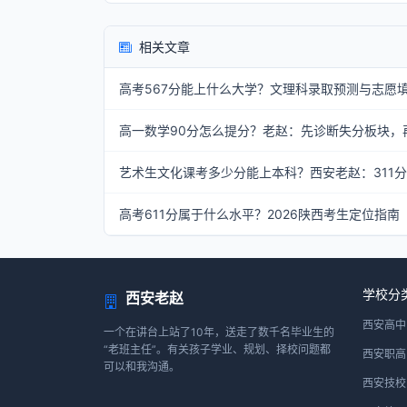
相关文章
高考567分能上什么大学？文理科录取预测与志愿
高一数学90分怎么提分？老赵：先诊断失分板块，
艺术生文化课考多少分能上本科？西安老赵：311
高考611分属于什么水平？2026陕西考生定位指南
学校分
西安老赵
西安高中
一个在讲台上站了10年，送走了数千名毕业生的
“老班主任”。有关孩子学业、规划、择校问题都
西安职高
可以和我沟通。
西安技校