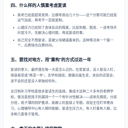
四、什么样的人慎重考虑复读
高考已经是超常发挥，比模考高出几十分——这个分数可能已经是
运气加成，再考不一定能复制。
心理压力已经到了身体反应的程度，比如失眠、脱发、一进考场手
抖冒冷汗。先解决心理问题，再说复读的事。
自己完全不想复读，是被父母硬逼着来的。这种情况来一个废一
个，白费钱也白费时间。
五、要找对地方，用“重构”的方式过这一年
复读的意义，最终落在每一天是怎么过的。在家复读，没人管没人盯，
很容易变成“再混一年”。去学校插班，跟着应届生走，该会的还是会，
该不会的还是没人单独给你补。
全日制补习学校是很多复读生的选择。像成才这种二十多年的老牌学
校，做法是把孩子的漏洞一个一个有针对性解决——进来先摸底，分层
分班，底子薄的回炉重讲，能跟上的直接上专题。双班主任盯早晚自
习，心理辅导中心有人随时能聊。复读生压力大，有人盯着有人聊，比
多刷几套卷子管用。