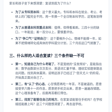
家长和孩子坐下来想清楚：复读到底为了什么？
为了从专科到本科
：这个意义最大。专科和本科在就业、考公、考
研上的门槛完全不同，用一年换一个全日制本科学历，这笔账划得
来。
为了从普通本科到重点本科
：值得，但得看差距。三四十分的缺
口，一年能追；差一百分以上，要慎重评估。
为了“争口气”“证明自己”
：这个要格外小心。情绪不能撑一年，如
果不把情绪转化成具体的学科提分计划，三个月后这口气就散了。
三、什么样的人适合复读？三个条件缺一不可
第一，知道自己为什么考砸了
。不是笼统的“没发挥好”，是能指出
来：数学函数部分次次丢分、英语词汇量不够、理综实验题审题总
出问题。找到具体漏洞，说明这孩子已经过了“怨天尤人”的阶段，
开始真正面对自己了。
第二，有“认了”的心态
。心甘情愿再吃一年苦，不是被逼的。愿意
接受早六晚十一的作息，愿意把手机交出来，愿意一遍遍改错题。
这个心理准备有了，后面再苦都扛得住。
第三，找到了能管住自己的地方
。在家复读能管住手机吗？在学校
插班能跟上吗？这三个问题想清楚了，再去选学校。