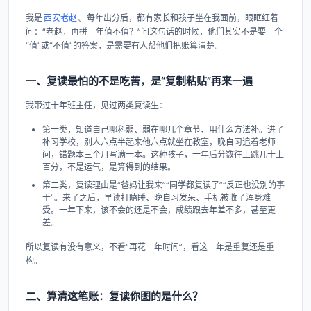
我是
西安老赵
。每年出分后，都有家长和孩子坐在我面前，眼眶红着
问：“老赵，再拼一年值不值？”问这句话的时候，他们其实不是要一个
“值”或“不值”的答案，是需要有人帮他们把账算清楚。
一、复读最怕的不是吃苦，是“复制粘贴”再来一遍
我带过十年班主任，见过两类复读生：
第一类，知道自己哪科弱、弱在哪几个章节、用什么方法补。进了
补习学校，别人六点半起来他六点就坐在教室，晚自习追着老师
问，错题本三个月写满一本。这种孩子，一年后分数往上跳几十上
百分，不是运气，是算得到的结果。
第二类，复读理由是“爸妈让我来”“同学都复读了”“反正也没别的事
干”。来了之后，早读打瞌睡、晚自习发呆、手机被收了浑身难
受。一年下来，该不会的还是不会，成绩跟去年差不多，甚至更
差。
所以复读有没有意义，不看“再花一年时间”，看这一年是重复还是重
构。
二、算清这笔账：复读你图的是什么？