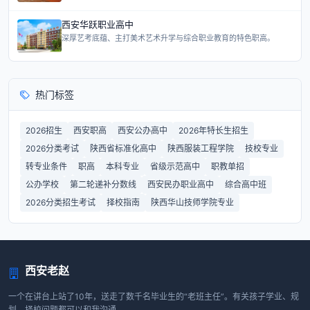
西安华跃职业高中
深厚艺考底蕴、主打美术艺术升学与综合职业教育的特色职高。
热门标签
2026招生
西安职高
西安公办高中
2026年特长生招生
2026分类考试
陕西省标准化高中
陕西服装工程学院
技校专业
转专业条件
职高
本科专业
省级示范高中
职教单招
公办学校
第二轮递补分数线
西安民办职业高中
综合高中班
2026分类招生考试
择校指南
陕西华山技师学院专业
西安老赵
一个在讲台上站了10年，送走了数千名毕业生的“老班主任”。有关孩子学业、规
划、择校问题都可以和我沟通。