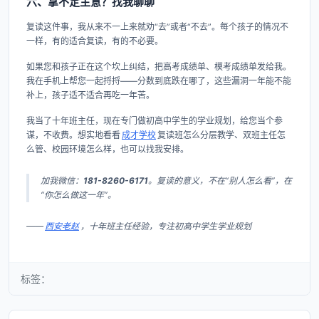
六、拿不定主意？找我聊聊
复读这件事，我从来不一上来就劝“去”或者“不去”。每个孩子的情况不
一样，有的适合复读，有的不必要。
如果您和孩子正在这个坎上纠结，把高考成绩单、模考成绩单发给我。
我在手机上帮您一起捋捋——分数到底跌在哪了，这些漏洞一年能不能
补上，孩子适不适合再吃一年苦。
我当了十年班主任，现在专门做初高中学生的学业规划，给您当个参
谋，不收费。想实地看看
成才学校
复读班怎么分层教学、双班主任怎
么管、校园环境怎么样，也可以找我安排。
加我微信：
181-8260-6171
。复读的意义，不在“别人怎么看”，在
“你怎么做这一年”。
——
西安老赵
，十年班主任经验，专注初高中学生学业规划
标签：