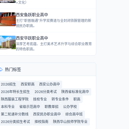
+文化）
西安鱼跃职业高中
主打“职普融通”升学双赛道与全封闭铁腕管理的新
锐民办职高。
西安华跃职业高中
深厚艺考底蕴、主打美术艺术升学与综合职业教育
的特色职高。
热门标签
2026招生
西安职高
西安公办高中
2026年特长生招生
2026分类考试
陕西省标准化高中
陕西服装工程学院
技校专业
转专业条件
职高
本科专业
省级示范高中
职教单招
公办学校
第二轮递补分数线
西安民办职业高中
综合高中班
2026分类招生考试
择校指南
陕西华山技师学院专业