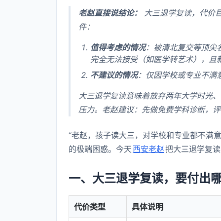
老赵直接说结论：
大三退学复读，代价
件：
值得考虑的情况
：被清北复交等顶尖
完全无法接受（如医学转艺术），且
不建议的情况
：仅因学校或专业不满
大三退学复读意味着放弃两年大学时光、
压力。老赵建议：先做免费学科诊断，评
“老赵，孩子读大三，对学校和专业都不满意
的极端困惑。今天
西安老赵
把大三退学复读
一、大三退学复读，要付出
代价类型
具体说明