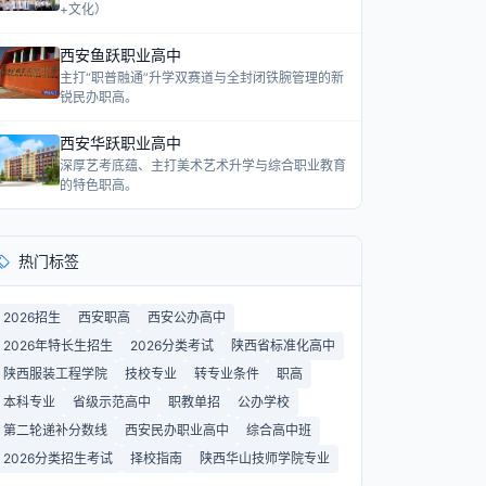
+文化）
西安鱼跃职业高中
主打“职普融通”升学双赛道与全封闭铁腕管理的新
锐民办职高。
西安华跃职业高中
深厚艺考底蕴、主打美术艺术升学与综合职业教育
的特色职高。
热门标签
2026招生
西安职高
西安公办高中
2026年特长生招生
2026分类考试
陕西省标准化高中
陕西服装工程学院
技校专业
转专业条件
职高
本科专业
省级示范高中
职教单招
公办学校
第二轮递补分数线
西安民办职业高中
综合高中班
2026分类招生考试
择校指南
陕西华山技师学院专业