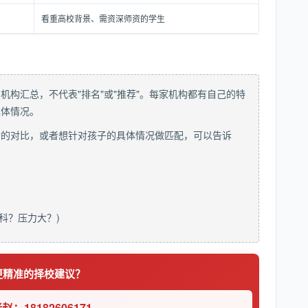
看重高校背景、需资深师资的学生
构汇总，不代表"排名"或"推荐"。每家机构都有自己的特
具体情况。
构的对比，或者想针对孩子的具体情况做匹配，可以告诉
科？压力大？)
更精准的择校建议？
赵：18182606171