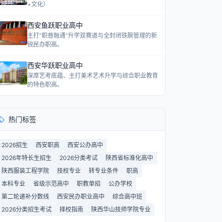
+文化）
西安鱼跃职业高中
主打“职普融通”升学双赛道与全封闭铁腕管理的新
锐民办职高。
西安华跃职业高中
深厚艺考底蕴、主打美术艺术升学与综合职业教育
的特色职高。
热门标签
2026招生
西安职高
西安公办高中
2026年特长生招生
2026分类考试
陕西省标准化高中
陕西服装工程学院
技校专业
转专业条件
职高
本科专业
省级示范高中
职教单招
公办学校
第二轮递补分数线
西安民办职业高中
综合高中班
2026分类招生考试
择校指南
陕西华山技师学院专业