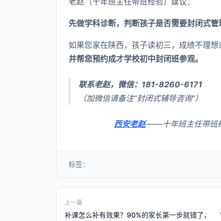
老赵（十年班主任带班经验）建议：
先做学科诊断，判断孩子是否需要封闭式管
如果您家在陕西，孩子读初三，成绩不理想
并帮您预约成才学校初中封闭班参观。
联系老赵，微信：181-8260-6171
（加微信请备注“封闭式辅导咨询”）
西安老赵
——十年班主任带班
标签：
上一篇
补课怎么补有效果？90%的家长第一步就错了，