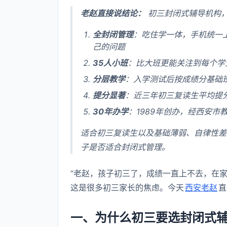
老赵直接说结论：
初三封闭式辅导机构
全封闭管理
：吃住学一体，手机统一
己的问题
35人小班
：比大班更能关注到每个学
分层教学
：入学测试后按成绩分基础
提分显著
：近三年初三复读生平均提分1
30年办学
：1989年创办，经西安
适合初三复读生以及基础薄弱、自律性差
子是否适合封闭式管理。
“老赵，孩子初三了，成绩一直上不去，在
这是很多初三家长的焦虑。今天
西安老赵
直
一、为什么初三要选封闭式