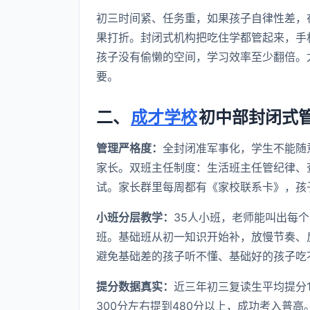
初三时间紧、任务重，如果孩子自律性差，
果打折。封闭式机构把吃住学都管起来，手机统
孩子没有偷懒的空间，学习效率至少翻倍。
要。
二、
成才学校
初中部封闭式
管理严格度：
全封闭准军事化，学生不能随
家长。双班主任制度：生活班主任管纪律、
试。家长群里每周都有《家校联系卡》，孩
小班分层教学：
35人小班，老师能叫出每
班。基础班从初一知识开始补，放慢节奏、
避免基础差的孩子听不懂、基础好的孩子吃
提分数据真实：
近三年初三复读生平均提分1
300分左右提到480分以上，成功考入普