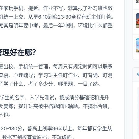
在家玩手机、拖延、作业不写，就算报了补习班也效
一上交，从早6:10到晚23:30全程有班主任盯着。
尤其是明年要中考，最后一年冲刺，环境比什么都重
管理好在哪？
意出校。手机统一管理，每周只有规定时间可以联系
查寝、心理疏导；学习班主任盯作业、盯背诵、盯测
子学了什么、考了多少分、哪里弱，一目了然。
个学生的名字。入学先测试，按成绩分基础班和提升
反复练；提升班突破中档题和压轴题。不搞混合班，
不饱。
20-180分，普高上线率96%以上。每年都有学生从
高。数据可到校查看原档，不玩虚的。