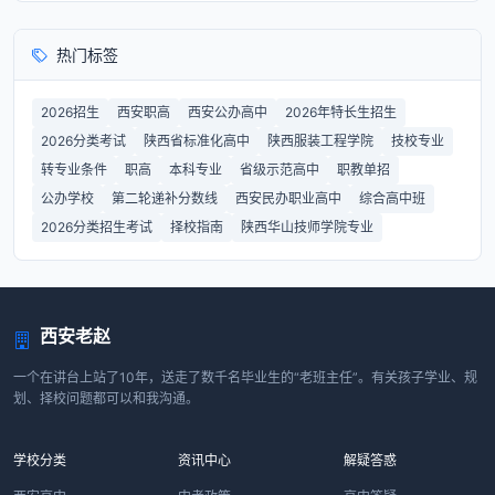
热门标签
2026招生
西安职高
西安公办高中
2026年特长生招生
2026分类考试
陕西省标准化高中
陕西服装工程学院
技校专业
转专业条件
职高
本科专业
省级示范高中
职教单招
公办学校
第二轮递补分数线
西安民办职业高中
综合高中班
2026分类招生考试
择校指南
陕西华山技师学院专业
西安老赵
一个在讲台上站了10年，送走了数千名毕业生的“老班主任”。有关孩子学业、规
划、择校问题都可以和我沟通。
学校分类
资讯中心
解疑答惑