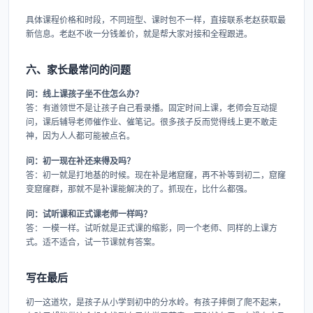
具体课程价格和时段，不同班型、课时包不一样，直接联系老赵获取最
新信息。老赵不收一分钱差价，就是帮大家对接和全程跟进。
六、家长最常问的问题
问：线上课孩子坐不住怎么办？
答：有道领世不是让孩子自己看录播。固定时间上课，老师会互动提
问，课后辅导老师催作业、催笔记。很多孩子反而觉得线上更不敢走
神，因为人人都可能被点名。
问：初一现在补还来得及吗？
答：初一就是打地基的时候。现在补是堵窟窿，再不补等到初二，窟窿
变窟窿群，那就不是补课能解决的了。抓现在，比什么都强。
问：试听课和正式课老师一样吗？
答：一模一样。试听就是正式课的缩影，同一个老师、同样的上课方
式。适不适合，试一节课就有答案。
写在最后
初一这道坎，是孩子从小学到初中的分水岭。有孩子摔倒了爬不起来，