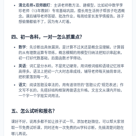
清北名师+双师跟盯
：主讲老师教方法、建模型，比如初中数学李
珍老师（13年教龄）专攻基础巩固，擅长用生活例子帮孩子吃透概
念。课后辅导老师答疑、批改作业，每周给家长发学情报告。孩子
想偷懒都偷不了，因为有人盯着。
四、初一各科，一对一怎么抓重点？
数学
：先诊断出具体漏洞，是计算不过关还是概念没理解。计算弱
的从有理数运算专项练，概念模糊的用模型归纳法把知识串起来。
初一打好代数基础，后面函数才学得动。
英语
：词汇是分水岭。不是死记硬背，用词根词缀和语境记忆效率
高得多。语法上把初一六大时态串成线，辅导老师每天抽背单词，
把积累落到每一天。
语文
：阅读答题没章法的，用有道领世的“答题公式”规范表述；作
文写不长的，先搭好结构框架再做语言升格。文言文从课内开始，
一个字一个字抠实词用法。
五、怎么试听和报名？
课好不好，说再多都不如让孩子试一节。添加老赵微信，可以帮大家领
取一节免费试听课，同时还有一次免费的AI学科诊断，先搞清楚问题在
哪儿再说。