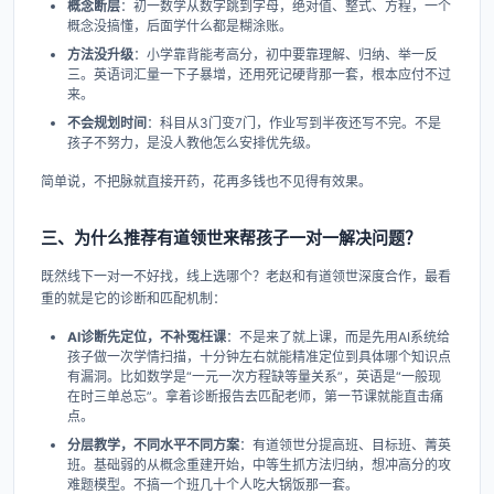
概念断层
：初一数学从数字跳到字母，绝对值、整式、方程，一个
概念没搞懂，后面学什么都是糊涂账。
方法没升级
：小学靠背能考高分，初中要靠理解、归纳、举一反
三。英语词汇量一下子暴增，还用死记硬背那一套，根本应付不过
来。
不会规划时间
：科目从3门变7门，作业写到半夜还写不完。不是
孩子不努力，是没人教他怎么安排优先级。
简单说，不把脉就直接开药，花再多钱也不见得有效果。
三、为什么推荐有道领世来帮孩子一对一解决问题？
既然线下一对一不好找，线上选哪个？老赵和有道领世深度合作，最看
重的就是它的诊断和匹配机制：
AI诊断先定位，不补冤枉课
：不是来了就上课，而是先用AI系统给
孩子做一次学情扫描，十分钟左右就能精准定位到具体哪个知识点
有漏洞。比如数学是“一元一次方程缺等量关系”，英语是“一般现
在时三单总忘”。拿着诊断报告去匹配老师，第一节课就能直击痛
点。
分层教学，不同水平不同方案
：有道领世分提高班、目标班、菁英
班。基础弱的从概念重建开始，中等生抓方法归纳，想冲高分的攻
难题模型。不搞一个班几十个人吃大锅饭那一套。