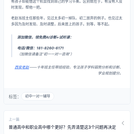
有孩子却能借这个机会找到自己的学习节奏。区别就在于，有没有人及
时发现，帮他一把。
老赵当班主任那些年，见过太多初一掉队、初二放弃的例子。也见过太
多因为及时发现、及时调整，后来居上的孩子。别等，等不起。
添加微信，领免费AI诊断+试听课：
电话/微信：181-8260-6171
（加微信请备注“初一一对一咨询”）
西安老赵
——十年班主任带班经验，专注孩子学科弱势分析和诊断、
学业规划提分。
标签：
初中一对一辅导
上一篇
普通高中和职业高中哪个更好？先弄清楚这3个问题再决定