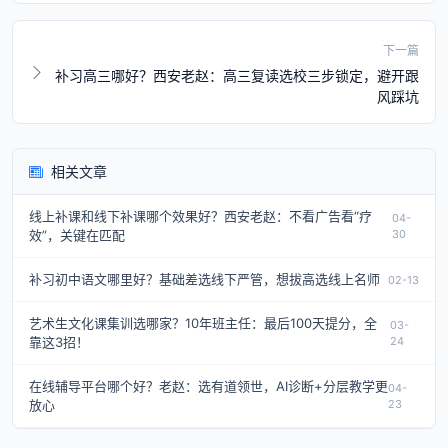
下一篇
补习高三哪好？西安老赵：高三复读选校三步锁定，避开跟
风踩坑
相关文章
线上补课和线下补课哪个效果好？西安老赵：不看广告看“疗
04-
效”，关键在匹配
30
补习初中语文哪里好？基础差选线下严管，想拔高选线上名师
02-13
艺术生文化课集训选哪家？10年班主任：最后100天提分，全
03-
靠这3招！
24
在线辅导平台哪个好？老赵：选有道领世，AI诊断+分层教学更
04-
放心
23