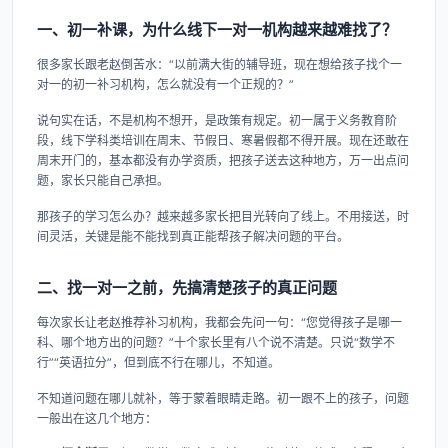
一、初一补课，为什么线下一对一机构越来越难找了？
很多家长跟老赵倒苦水：“以前满大街的辅导班，现在想给孩子找个一
对一的初一补习机构，怎么就没有一个正规的？”
说句实在话，不是机构不想开，是政策有规定。初一属于义务教育阶
段，线下学科类培训在周末、节假日、寒暑假都不得开展。现在还敢在
周末开门的，基本都没有办学资质，把孩子送去这种地方，万一出点问
题，家长只能自己承担。
那孩子的学习怎么办？越来越多家长把目光转向了线上。不用接送，时
间灵活，关键是能不能找到真正能帮孩子解决问题的平台。
二、找一对一之前，先搞清楚孩子的真正问题
每次家长让老赵推荐补习机构，我都会先问一句：“您觉得孩子是哪一
科、哪个地方出的问题？”十个家长里有八个说不清楚。只说“数学不
行”“英语拉分”，但到底不行在哪儿，不知道。
不知道问题在哪儿就补，等于蒙着眼睛走路。初一跟不上的孩子，问题
一般出在这几个地方：