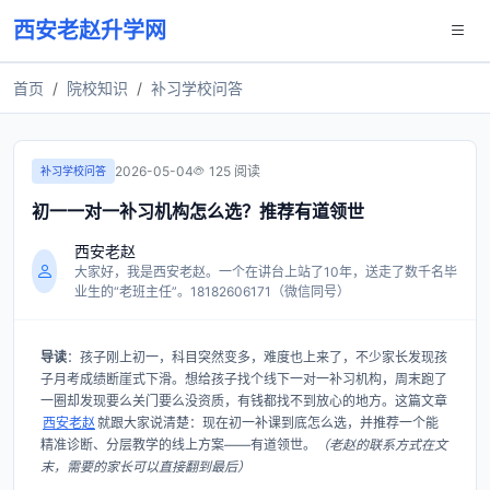
西安老赵升学网
首页
院校知识
补习学校问答
2026-05-04
125 阅读
补习学校问答
初一一对一补习机构怎么选？推荐有道领世
西安老赵
大家好，我是西安老赵。一个在讲台上站了10年，送走了数千名毕
业生的“老班主任”。18182606171（微信同号）
导读
：孩子刚上初一，科目突然变多，难度也上来了，不少家长发现孩
子月考成绩断崖式下滑。想给孩子找个线下一对一补习机构，周末跑了
一圈却发现要么关门要么没资质，有钱都找不到放心的地方。这篇文章
西安老赵
就跟大家说清楚：现在初一补课到底怎么选，并推荐一个能
精准诊断、分层教学的线上方案——有道领世。
（老赵的联系方式在文
末，需要的家长可以直接翻到最后）