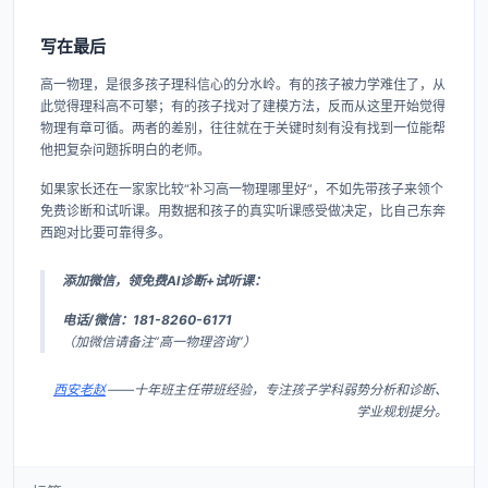
写在最后
高一物理，是很多孩子理科信心的分水岭。有的孩子被力学难住了，从
此觉得理科高不可攀；有的孩子找对了建模方法，反而从这里开始觉得
物理有章可循。两者的差别，往往就在于关键时刻有没有找到一位能帮
他把复杂问题拆明白的老师。
如果家长还在一家家比较“补习高一物理哪里好”，不如先带孩子来领个
免费诊断和试听课。用数据和孩子的真实听课感受做决定，比自己东奔
西跑对比要可靠得多。
添加微信，领免费AI诊断+试听课：
电话/微信：181-8260-6171
（加微信请备注“高一物理咨询”）
西安老赵
——十年班主任带班经验，专注孩子学科弱势分析和诊断、
学业规划提分。