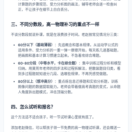
计算题的步骤规范、受力分析图的画法，辅导老师会逐一检查纠
正，不让孩子在细节上白白丢分。
三、不同分数段，高一物理补习的重点不一样
不谈分数段就说补课，就是在浪费孩子时间。老赵按常见情况分三类：
60分以下（基础薄弱）
：先追概念和基本规律。从运动学公式的
适用条件、受力分析的一重一弹一摩擦开始，每天练几道基础题，
把画图和基本计算习惯建立起来。不急着攻综合难题。
60-80分段（中等水平，卡在综合题）
：集中训练过程分析和模型
归纳。用莫荒年老师的四步法和过程拆解法，把散装题目归类，看
到多过程题就知道分几段、选哪些规律，不再凭感觉做题。
80分以上（想冲高分）
：重点练信息迁移题和实验分析题，训练
图像问题的数据提取能力。老师会带着做高考真题的变式，从命题
人角度拆出题模式，冲击顶端分数。
四、怎么试听和报名？
这个方法适不适合孩子，听一节试听课心里就有底了。
添加老赵微信，可以帮孩子领一节免费的高一物理试听课，还会赠送一