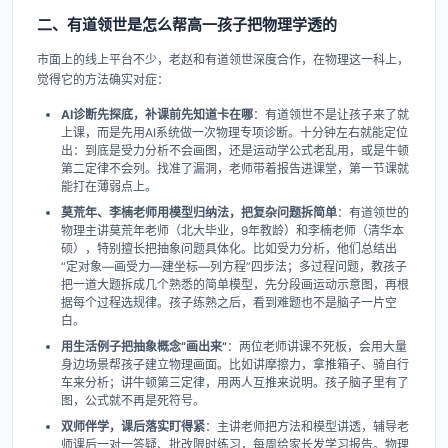
二、有道领世是怎么帮高一孩子把物理学透的
市面上的线上平台不少，老赵和有道领世深度合作，在物理这一科上，
觉得它的方法确实对症：
AI诊断先探底，补课前先知道卡在哪
：有道领世不是让孩子来了就
上课，而是先用AI系统做一次物理专项诊断。十分钟左右就能定位
出：到底是受力分析不会画图，还是运动学公式老乱用，或是牛顿
第二定律不会列。找准了漏洞，老师带着报告进课堂，第一节课就
能打在薄弱点上。
莫荒年、李楠老师用模型归纳法，把复杂问题拆简单
：有道领世的
物理主讲莫荒年老师（北大毕业，9年教龄）和李楠老师（清华本
硕），特别擅长把抽象问题具体化。比如受力分析，他们总结出
“定对象—画受力—建坐标—列方程”四步法；多过程问题，教孩子
把一道大题拆成几个熟悉的简单模型，先分段画运动示意图，再根
据每个过程选规律。孩子练熟之后，看到难题也不是脑子一片空
白。
用生活例子把抽象概念“画出来”
：两位老师讲课不死板，会用大量
身边场景帮孩子建立物理画面。比如讲摩擦力，拿推箱子、骑自行
车来分析；讲牛顿第三定律，用两人互推来说明。孩子脑子里有了
图，公式就不再是死符号。
双师伴学，课后落实盯得紧
：主讲老师把方法和模型讲透，辅导老
师课后一对一答疑、批改限时练习，每周给家长发学习报告。物理