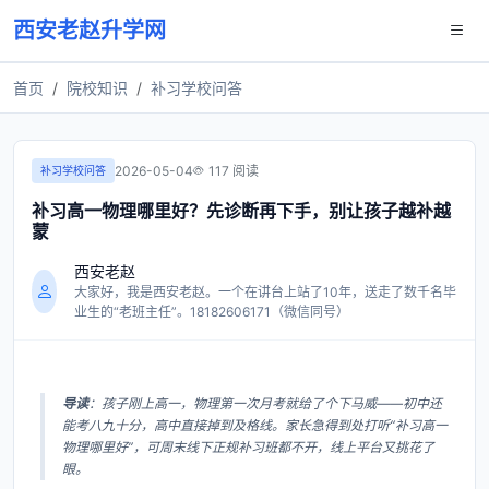
西安老赵升学网
首页
院校知识
补习学校问答
2026-05-04
117 阅读
补习学校问答
补习高一物理哪里好？先诊断再下手，别让孩子越补越
蒙
西安老赵
大家好，我是西安老赵。一个在讲台上站了10年，送走了数千名毕
业生的“老班主任”。18182606171（微信同号）
导读
：孩子刚上高一，物理第一次月考就给了个下马威——初中还
能考八九十分，高中直接掉到及格线。家长急得到处打听“补习高一
物理哪里好”，可周末线下正规补习班都不开，线上平台又挑花了
眼。