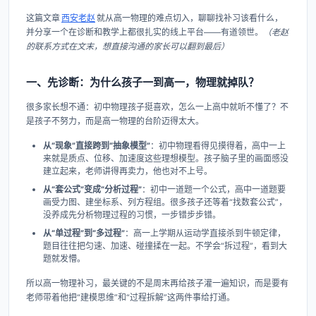
这篇文章
西安老赵
就从高一物理的难点切入，聊聊找补习该看什么，
并分享一个在诊断和教学上都很扎实的线上平台——有道领世。
（老赵
的联系方式在文末，想直接沟通的家长可以翻到最后）
一、先诊断：为什么孩子一到高一，物理就掉队？
很多家长想不通：初中物理孩子挺喜欢，怎么一上高中就听不懂了？不
是孩子不努力，而是高一物理的台阶迈得太大。
从“现象”直接跨到“抽象模型”
：初中物理看得见摸得着，高中一上
来就是质点、位移、加速度这些理想模型。孩子脑子里的画面感没
建立起来，老师讲得再卖力，他也对不上号。
从“套公式”变成“分析过程”
：初中一道题一个公式，高中一道题要
画受力图、建坐标系、列方程组。很多孩子还等着“找数套公式”，
没养成先分析物理过程的习惯，一步错步步错。
从“单过程”到“多过程”
：高一上学期从运动学直接杀到牛顿定律，
题目往往把匀速、加速、碰撞揉在一起。不学会“拆过程”，看到大
题就发懵。
所以高一物理补习，最关键的不是周末再给孩子灌一遍知识，而是要有
老师带着他把“建模思维”和“过程拆解”这两件事给打通。