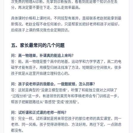
次免费的物理AI诊断。先拿到诊断报告，看看到底是哪个知识点在丢
分，再决定要不要往下走、怎么走效率最高。
具体课时价格和上课时间，不同班型有差异，直接联系老赵就能拿到最
新情况。老赵全程不收任何差价，只是帮家长把好老师和孩子对接好，
后续孩子上课的情况我也会定期回访。
五、家长最常问的几个问题
问：高一物理差，补课真的能追上来吗？
答：能。高一物理是整个高中的地基，运动学和力学学透了，高二的电
磁学才能有底子。用模型归纳法找准了方法，短期提分空间很大，很多
孩子就是从这里开始建立理科信心的。
问：孩子说老师讲的我都会，一做题就错，怎么回事？
答：这就是典型的“没建立模型思维”，听懂了和能独立做对之间缺了
“过程分析”这一步。有道领世的莫荒年和李楠老师会专门训练这一步，
帮孩子把解题路径从“靠感觉”变成“按流程”。
问：试听课和正式课的老师一样吗？
答：完全一样。试听课就是将来带您孩子的那位老师的真实课堂，同一
老师、同一风格。孩子觉得讲得明白、方法好用，再往下定，一点顾虑
都没有。