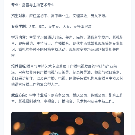
专业
：播音与主持艺术专业
招生对象
：应往届初中、高中毕业生，文理兼收，男女不限。
专业学制
：3年、5年，设中专、大专、专升本层次
学习内容
：主要学习普通话训练、美声、民族、通俗科学发声、影视配
音、即兴采访、主持节目、广播播音、现代中西式婚礼现场策划专业知
识、婚礼的各种不同风格主持活动、现场应变技巧及现场督导相关内
容。
培养目标
:播音与主持艺术专业着眼于广播电视发展的学科与产业前
沿，旨在培养具有广播电视节目编导、纪录片导演、频道与栏目策划、
节目采访制作，以及在广播、电视、网络等传媒机构从事播音主持及其
他语言传播工作的复合型人才。
就业方向
：学生毕业后可到商务公司、婚庆公司、传媒公司、配音工作
室、影视摄制基地、电视台、广播电台、艺术机构从事主持工作。