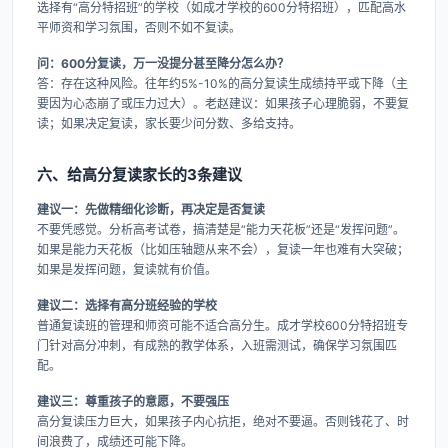
选择有“高分特招班”的学校（如成才学校的600分特招班），匹配高水
平师资和学习氛围，否则不如不复读。
问：600分复读，万一没提分甚至降分怎么办？
答：存在这种风险。往年约5%-10%的高分复读生成绩持平或下降（主
要因为心态崩了或压力过大）。老赵建议：如果孩子心理脆弱，不要复
读；如果决定复读，家长要少问分数、多给支持。
六、给高分复读家长的3条建议
建议一：先做精细化诊断，再决定是否复读
不要凭感觉。分析高考试卷，搞清楚是“能力天花板”还是“发挥问题”。
如果是能力天花板（比如压轴题从来不会），复读一年也难有大突破；
如果是发挥问题，复读就有价值。
建议二：选择有高分班经验的学校
普通复读班的管理和师资可能不适合高分生。成才学校600分特招班专
门针对高分冲刺，有成熟的教学体系，入班需测试，确保学习氛围匹
配。
建议三：尊重孩子的意愿，不要强压
高分复读压力巨大，如果孩子内心抗拒，绝对不要逼。否则钱花了、时
间浪费了，成绩还可能下降。