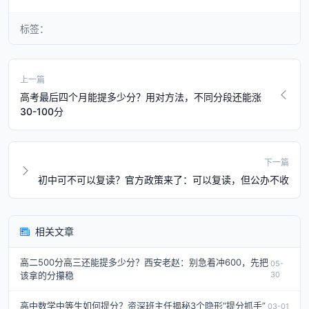
标签：
上一篇
高考最后四个月能提多少分？用对方法，不同分段还能涨
30-100分
下一篇
初中可不可以复读？官方政策来了：可以复读，但公办不收
相关文章
高二500分高三还能提多少分？西安老赵：别急着冲600，先把
05-
该拿的分攥稳
30
高中数学中等生如何提分？资深班主任揭秘3个隐形“提分抓手”
03-01