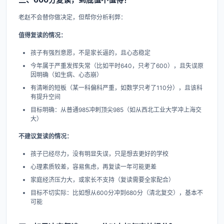
老赵不会替你做决定，但帮你分析利弊：
值得复读的情况：
孩子有强烈意愿，不是家长逼的，且心态稳定
今年属于严重发挥失常（比如平时640，只考了600），且失误原
因明确（如生病、心态崩）
有清晰的短板（某一科偏科严重，如数学只考了110分），且该科
有提升空间
目标明确：从普通985冲刺顶尖985（如从西北工业大学冲上海交
大）
不建议复读的情况：
孩子已经尽力，没有明显失误，只是想去更好的学校
心理素质较差，容易焦虑，再复读一年可能更差
家庭经济压力大，或家长不支持（复读需要全家配合）
目标不切实际：比如想从600分冲到680分（清北复交），基本不
可能