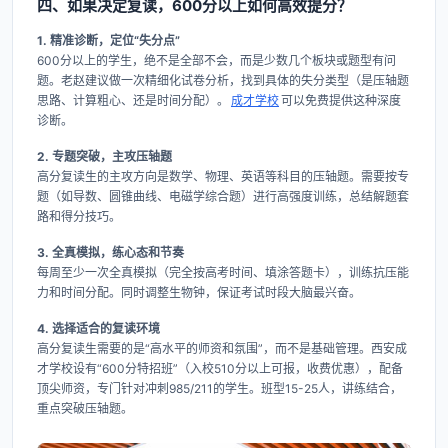
四、如果决定复读，600分以上如何高效提分？
1. 精准诊断，定位“失分点”
600分以上的学生，绝不是全部不会，而是少数几个板块或题型有问
题。老赵建议做一次精细化试卷分析，找到具体的失分类型（是压轴题
思路、计算粗心、还是时间分配）。
成才学校
可以免费提供这种深度
诊断。
2. 专题突破，主攻压轴题
高分复读生的主攻方向是数学、物理、英语等科目的压轴题。需要按专
题（如导数、圆锥曲线、电磁学综合题）进行高强度训练，总结解题套
路和得分技巧。
3. 全真模拟，练心态和节奏
每周至少一次全真模拟（完全按高考时间、填涂答题卡），训练抗压能
力和时间分配。同时调整生物钟，保证考试时段大脑最兴奋。
4. 选择适合的复读环境
高分复读生需要的是“高水平的师资和氛围”，而不是基础管理。西安成
才学校设有“600分特招班”（入校510分以上可报，收费优惠），配备
顶尖师资，专门针对冲刺985/211的学生。班型15-25人，讲练结合，
重点突破压轴题。