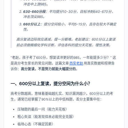
冲击中上游985。
630-660分段
：平均提分10-30分，目标冲刺640-670分，
冲击顶尖985。
660分以上
：提分空间极小，平均5-15分，且存在较大不确定
性。
高分复读边际效应递减，提一分都难。老赵建议：600分以上复读
前必须做精细化学科诊断，评估各科的提分天花板，理性决策。
“老赵，孩子考了600分，想复读冲更好的985，一年能提多少分？” 这
是高分考生家长的常见问题。这篇文章
西安老赵
用真实数据和规律告
诉你：
高分复读，不是努力就能大幅提分的
。
一、600分以上复读，提分空间为什么小？
高考分数越高，意味着基础越扎实、知识漏洞越少。600分以上的考
生，通常已经掌握了90%以上的中低档题，丢分主要集中在：
压轴题的最后一问（能力天花板）
粗心失误（能发现但未必能完全克服）
临场心态（不确定因素）