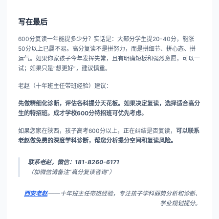
写在最后
600分复读一年能提多少分？实话是：大部分学生提20-40分，能涨
50分以上已属不易。高分复读不是拼努力，而是拼细节、拼心态、拼
运气。如果你家孩子今年发挥失常，且有明确短板和强烈意愿，可以一
试；如果只是“想更好”，建议慎重。
老赵（十年班主任带班经验）建议：
先做精细化诊断，评估各科提分天花板。如果决定复读，选择适合高分
生的特招班。成才学校600分特招班可优先考虑。
如果您家在陕西，孩子高考600分以上，正在纠结是否复读，
可以联系
老赵做免费的深度学科诊断，帮您分析提分空间和复读风险。
联系老赵，微信：181-8260-6171
（加微信请备注“高分复读咨询”）
西安老赵
——十年班主任带班经验，专注孩子学科弱势分析和诊断、
学业规划提分。