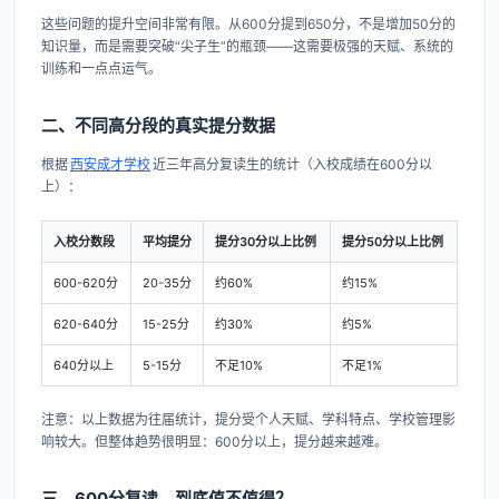
这些问题的提升空间非常有限。从600分提到650分，不是增加50分的
知识量，而是需要突破“尖子生”的瓶颈——这需要极强的天赋、系统的
训练和一点点运气。
二、不同高分段的真实提分数据
根据
西安成才学校
近三年高分复读生的统计（入校成绩在600分以
上）：
入校分数段
平均提分
提分30分以上比例
提分50分以上比例
600-620分
20-35分
约60%
约15%
620-640分
15-25分
约30%
约5%
640分以上
5-15分
不足10%
不足1%
注意：以上数据为往届统计，提分受个人天赋、学科特点、学校管理影
响较大。但整体趋势很明显：600分以上，提分越来越难。
三、600分复读，到底值不值得？