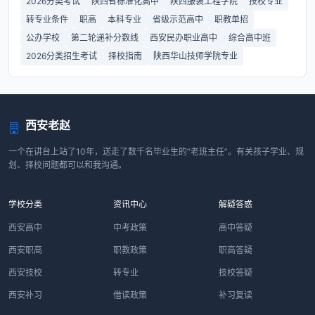
2026分类考试
陕西省标准化高中
陕西服装工程学院
技校专业
转专业条件
职高
本科专业
省级示范高中
职教单招
公办学校
第二轮递补分数线
西安民办职业高中
综合高中班
2026分类招生考试
择校指南
陕西华山技师学院专业
西安老赵
一个在讲台上站了10年，送走了数千名毕业生的“老班主任”。有关孩子学业、规
划、择校问题都可以和我沟通。
学校分类
资讯中心
解疑答惑
西安高中
中考政策
高中答疑
西安职高
职教政策
职高答疑
西安技校
转专业
技校答疑
西安补习
借读政策
补习复读