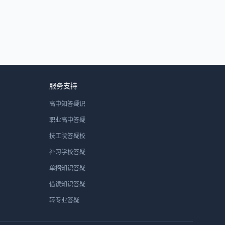
服务支持
高中知答疑识
职业高中答疑
技工院答疑校
补习学校答疑
单招知识答疑
借读知识答疑
转专业答疑